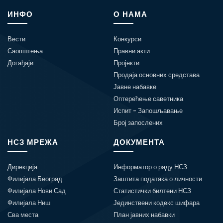
ИНФО
О НАМА
Вести
Конкурси
Саопштења
Правни акти
Догађаји
Пројекти
Продаја основних средстава
Јавне набавке
Оптерећење саветника
Испит - Запошљавање
Број запослених
НСЗ МРЕЖА
ДОКУМЕНТА
Дирекција
Информатор о раду НСЗ
Филијала Београд
Заштита података о личности
Филијала Нови Сад
Статистички билтени НСЗ
Филијала Ниш
Јединствени кодекс шифара
Сва места
План јавних набавки