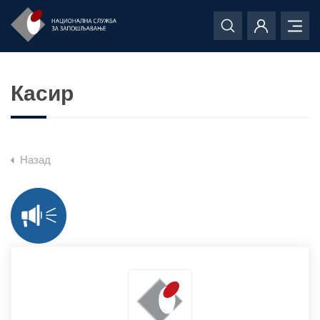
Касир
Назад