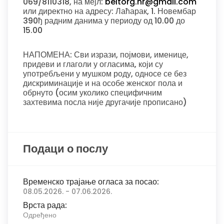
069/8110318, на мејл:
beltorg.hr@gmail.com
или директно на адресу: Лаћарак, 1. Новембар
390ђ радним данима у периоду од 10.00 до
15.00
НАПОМЕНА: Сви изрази, појмови, именице,
придеви и глаголи у огласима, који су
употребљени у мушком роду, односе се без
дискриминације и на особе женског пола и
обрнуто (осим уколико специфичним
захтевима посла није другачије прописано)
Подаци о послу
Временско трајање огласа за посао:
08.05.2026. - 07.06.2026.
Врста рада:
Одређено