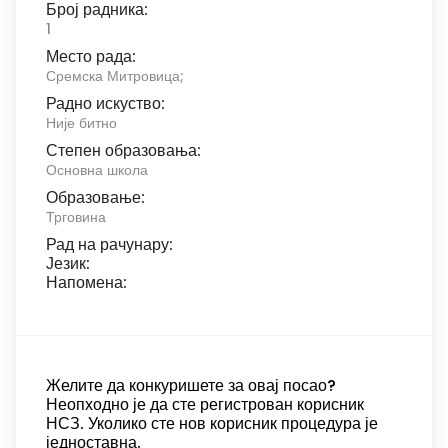
Број радника:
1
Место рада:
Сремска Митровица;
Радно искуство:
Није битно
Степен образовања:
Основна школа
Образовање:
Трговина
Рад на рачунару:
Језик:
Напомена:
Желите да конкуришете за овај посао?
Неопходно је да сте регистрован корисник
НСЗ. Уколико сте нов корисник процедура је
једноставна.