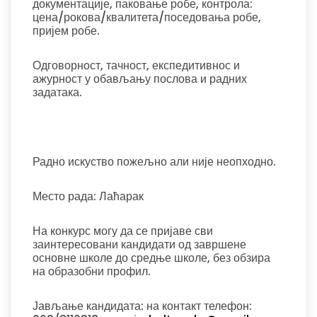
документације, паковање робе, контрола:
цена/рокова/квалитета/поседовања робе,
пријем робе.
Одговорност, тачност, експедитивнос и
ажурност у обављању послова и радних
задатака.
Радно искуство пожељно али није неопходно.
Место рада: Лаћарак
На конкурс могу да се пријаве сви
заинтересовани кандидати од завршене
основне школе до средње школе, без обзира
на образобни профил.
Јављање кандидата: на контакт телефон: