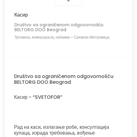
Касир
Društvo sa ograničenom odgovornošću
BELTORG DOO Beograd
Трговина, комерцијала, набавка
-
Сремска Митровица;
Društvo sa ograničenom odgovornošću
BELTORG DOO Beograd
Касир - “SVETOFOR”
Рад на каси, излагање робе, консултација
купаца, израда требовања, вођење