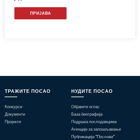
ПРИЈАВА
ТРАЖИТЕ ПОСАО
НУДИТЕ ПОСАО
Конкурси
Објавите оглас
Документи
База биографија
Пројекти
Подршка послодавцима
Агенције за запошљавање
Публикација "Послови"