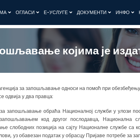
АМА
ОГЛАСИ
Е-УСЛУГЕ
ДОКУМЕНТИ
ИНФО
пошљавање којима је изда
 агенција за запошљавање односи на помоћ при обезбеђењу 
е одвија у два правца:
ја за запошљавање обраћа Националној служби у улози по
 запошљавањем код другог послодавца, Национална сл
ње слободних позиција на сајту Националне службе са к
слови, уз обавезан податак у обрасцу Пријаве потребе за 