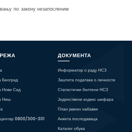
вању по закону незапосленим
МРЕЖА
ДОКУМЕНТА
а
Информатор о раду НСЗ
а Београд
Заштита података о личности
а Нови Сад
Статистички билтени НСЗ
а Ниш
Јединствени кодекс шифара
та
План јавних набавки
 центар 0800/300-301
Анкета послодаваца
Каталог обука