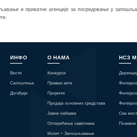
љавање и приватне агенције за посредовање у запошља
ге.
ИНФО
О НАМА
НСЗ 
Вести
Конкурси
Дирекциј
Саопштења
Правни акти
Филијал
Догађаји
Пројекти
Филијал
Продаја основних средстава
Филијал
Јавне набавке
Сва мес
Оптерећење саветника
Позивни
Испит - Запошљавање