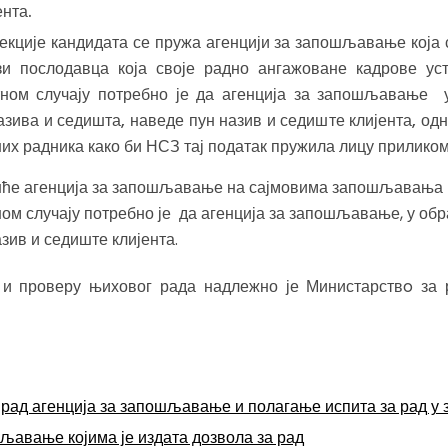
ента.
екције кандидата се пружа агенцији за запошљавање која
и послодавца која своје радно ангажоване кадрове ус
тном случају потребно је да агенција за запошљавање 
ива и седишта, наведе пун назив и седиште клијента, одн
них радника како би НСЗ тај податак пружила лицу прилико
шће агенција за запошљавање на сајмовима запошљавања к
ом случају потребно је да агенција за запошљавање, у обр
ив и седиште клијента.
 и проверу њиховог рада надлежно је Министарствo за 
 рад агенција за запошљавање и полагање испита за рад 
љавање којима је издата дозвола за рад