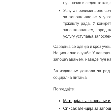
пун назив и седиште клиј
Услуга прелиминарне сел
за запошљавање у улоз
тржишту рада. У конкре
запошљавањем, поред наз
услугу уступања запосле
Сарадња се одвија и кроз уче
Националне службе. У наведен
запошљавањем, наведе пун наз
За издавање дозвола за рад
социјална питања.
Погледајте:
Материјал за оснивање и
Списак агенција за запош