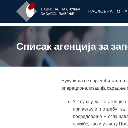
НАСЛОВНА
О Н
Списак агенција за за
Будући да се најчешћи захтев
операционализација сарадње с
У случају да се агенци
пријављује потребу за
посредовања - оглашава
службе, као и у листу По