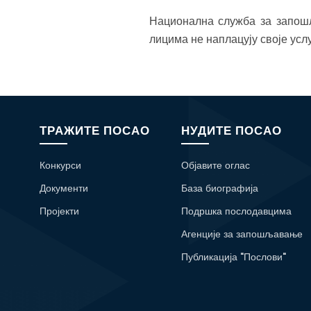
Национална служба за запош
лицима не наплацују своје услу
ТРАЖИТЕ ПОСАО
НУДИТЕ ПОСАО
Конкурси
Објавите оглас
Документи
База биографија
Пројекти
Подршка послодавцима
Агенције за запошљавање
Публикација "Послови"