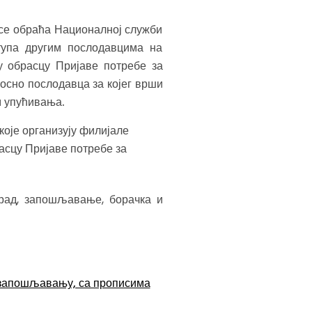
 се обраћа Националној служби
тупа другим послодавцима на
у обрасцу Пријаве потребе за
осно послодавца за којег врши
м упућивања.
оје организују филијале
асцу Пријаве потребе за
рад, запошљавање, борачка и
у запошљавању, са прописима