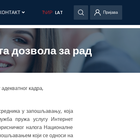
КОНТАКТ
ЋИР
LAT
Пријава
та дозвола за рад
адекватног кадра,
средника у запошљавању, која
ужба пружа услугу Интернет
орисничког налога Националне
запошљавањем који се односи на