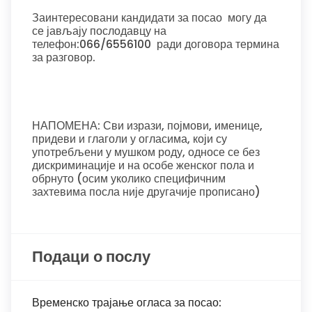
Заинтересовани кандидати за посао могу да
се јављају послодавцу на
телефон:066/6556100 ради договора термина
за разговор.
НАПОМЕНА: Сви изрази, појмови, именице,
придеви и глаголи у огласима, који су
употребљени у мушком роду, односе се без
дискриминације и на особе женског пола и
обрнуто (осим уколико специфичним
захтевима посла није другачије прописано)
Подаци о послу
Временско трајање огласа за посао: