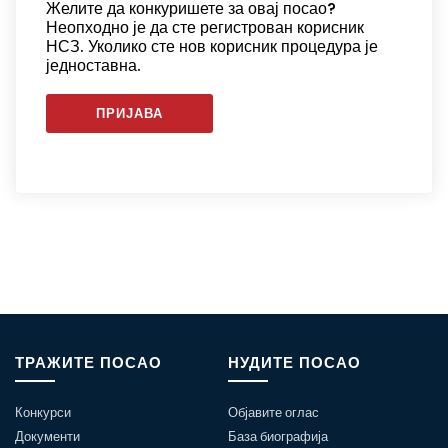
Желите да конкуришете за овај посао?
Неопходно је да сте регистрован корисник
НСЗ. Уколико сте нов корисник процедура је
једноставна.
ПРИЈАВА
ТРАЖИТЕ ПОСАО
НУДИТЕ ПОСАО
Конкурси
Објавите оглас
Документи
База биографија