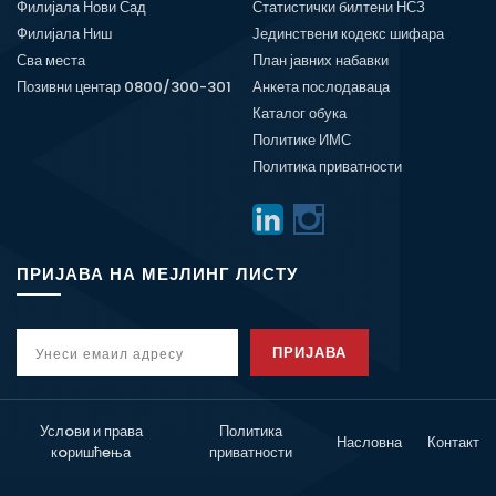
Филијала Нови Сад
Статистички билтени НСЗ
Филијала Ниш
Јединствени кодекс шифара
Сва места
План јавних набавки
Позивни центар 0800/300-301
Анкета послодаваца
Каталог обука
Политике ИМС
Политика приватности
ПРИЈАВА НА МЕЈЛИНГ ЛИСТУ
ПРИЈАВА
Услoви и права
Политика
Насловна
Контакт
кoришћeња
приватности