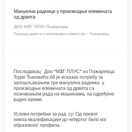
Мануелни радници у производњи елемената
од дрвета
ДОО М3Г ПЛУС Пожаревац
Прерада дрвета и производња намештаја
-
Пожаревац;
Послодавац Доо “М3Г ПЛУС” из Пожаревца
Ђуре Ђаковића бб је исказао потребу за
запошљавањем три мануелна радника у
производњи елемената од дрвета са
познавањем рада на машинама, на одређено
радно време.
Услови потребни за рад су: Од превог
нивоа квалификације до четвртог било ког
образовног профила.