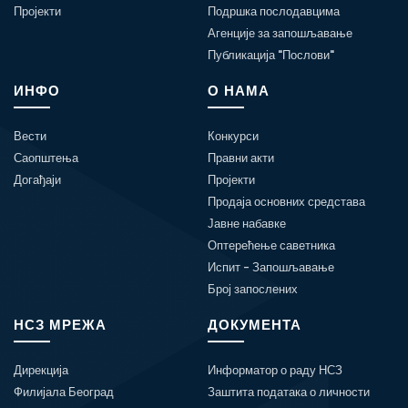
Пројекти
Подршка послодавцима
Агенције за запошљавање
Публикација "Послови"
ИНФО
О НАМА
Вести
Конкурси
Саопштења
Правни акти
Догађаји
Пројекти
Продаја основних средстава
Јавне набавке
Оптерећење саветника
Испит - Запошљавање
Број запослених
НСЗ МРЕЖА
ДОКУМЕНТА
Дирекција
Информатор о раду НСЗ
Филијала Београд
Заштита података о личности