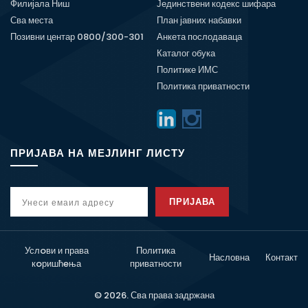
Филијала Ниш
Јединствени кодекс шифара
Сва места
План јавних набавки
Позивни центар 0800/300-301
Анкета послодаваца
Каталог обука
Политике ИМС
Политика приватности
ПРИЈАВА НА МЕЈЛИНГ ЛИСТУ
ПРИЈАВА
Услoви и права
Политика
Насловна
Контакт
кoришћeња
приватности
© 2026. Сва права задржана