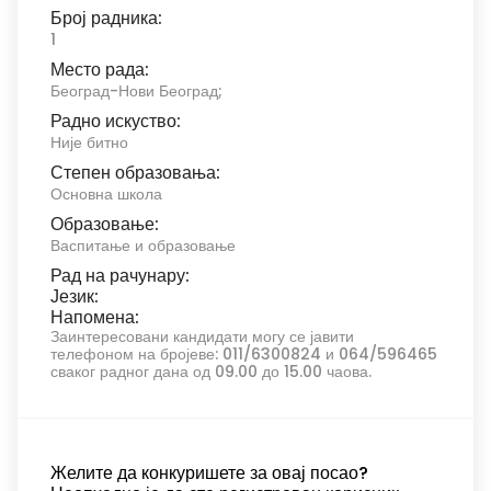
Број радника:
1
Место рада:
Београд-Нови Београд;
Радно искуство:
Није битно
Степен образовања:
Основна школа
Образовање:
Васпитање и образовање
Рад на рачунару:
Језик:
Напомена:
Заинтересовани кандидати могу се јавити
телефоном на бројеве: 011/6300824 и 064/596465
сваког радног дана од 09.00 до 15.00 чаова.
Желите да конкуришете за овај посао?