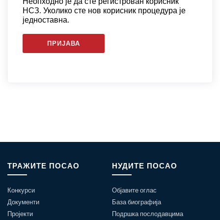
Неопходно је да сте регистрован корисник
НСЗ. Уколико сте нов корисник процедура је
једноставна.
ПРИЈАВА
ТРАЖИТЕ ПОСАО
НУДИТЕ ПОСАО
Конкурси
Објавите оглас
Документи
База биографија
Пројекти
Подршка послодавцима