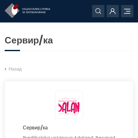
Сервир/ка
Назад
Сервир/ка
Predškolska ustanova Adaland, Beograd