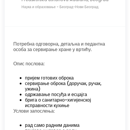
Наука и образовање
-
Београд-Нови Београд;
Потребна одговорна, детаљна и педантна
особа за сервирање хране у вртићу.
Опис послова:
пријем готових оброка
сервирање оброка (доручак, ручак,
ужина)
одржавање посуђа и есцајга
брига о санитарно-хигијенској
исправности кухиње
Услови запослења:
рад само радним данима