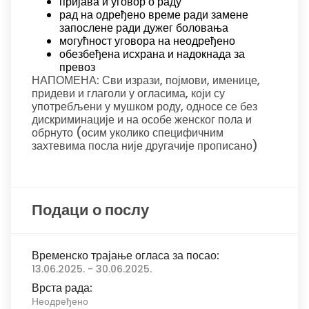
пријава и уговор о раду
рад на одређено време ради замене
запослене ради дужег боловања
могућност уговора на неодређено
обезбеђена исхрана и надокнада за
превоз
НАПОМЕНА: Сви изрази, појмови, именице,
придеви и глаголи у огласима, који су
употребљени у мушком роду, односе се без
дискриминације и на особе женског пола и
обрнуто (осим уколико специфичним
захтевима посла није другачије прописано)
Подаци о послу
Временско трајање огласа за посао:
13.06.2025. - 30.06.2025.
Врста рада:
Неодређено