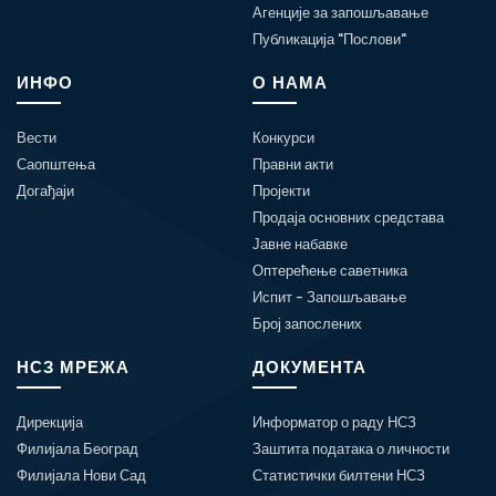
Агенције за запошљавање
Публикација "Послови"
ИНФО
О НАМА
Вести
Конкурси
Саопштења
Правни акти
Догађаји
Пројекти
Продаја основних средстава
Јавне набавке
Оптерећење саветника
Испит - Запошљавање
Број запослених
НСЗ МРЕЖА
ДОКУМЕНТА
Дирекција
Информатор о раду НСЗ
Филијала Београд
Заштита података о личности
Филијала Нови Сад
Статистички билтени НСЗ