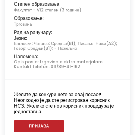
Степен образовања:
Факултет - VI2 степен (3 године)
Образовање:
Трговина
Рад на рачунару:
Језик:
Енглески: Читање: Средњи(B1); Писање: Нижи(A2);
Говор: Средњи(B1); - Пожељно
Напомена:
Opis posla: trgovina elektro materjalom.
Kontakt telefon: 011/39-41-192
Желите да конкуришете за овај посао?
Неопходно је да сте регистрован корисник
НСЗ. Уколико сте нов корисник процедура је
једноставна.
ПРИЈАВА