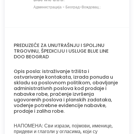
Администрација
-
Београд-Вождовац ;
PREDUZEĆE ZA UNUTRAŠNJU I SPOLJNU
TRGOVINU, ŠPEDICIJU I USLUGE BLUE LINE
DOO BEOGRAD
Opis posla: istraživanje tržišta i
ostvarivanje kontakata, izrada ponuda u
skladu sa poslovnom politikom, obavljanje
administrativnh poslova kod prodaje i
nabavke robe, praćenje izvršenja
ugovorenih poslova i planskih zadataka,
vođenje potrebne evidencije nabavke,
prodaje i zaliha robe.
НАПОМЕНА: Сви изрази, појмови, именице,
придеви и глаголи у огласима, који су