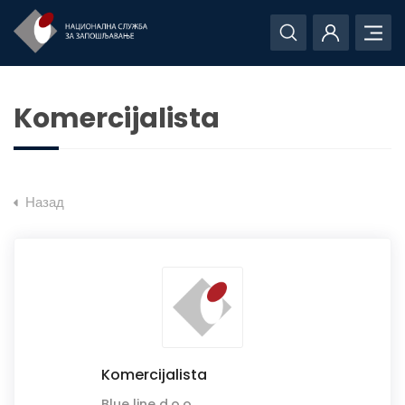
Komercijalista
Назад
Komercijalista
Blue line d.o.o.