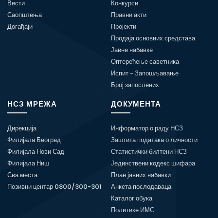
Вести
Конкурси
Саопштења
Правни акти
Догађаји
Пројекти
Продаја основних средстава
Јавне набавке
Оптерећење саветника
Испит - Запошљавање
Број запослених
НСЗ МРЕЖА
ДОКУМЕНТА
Дирекција
Информатор о раду НСЗ
Филијала Београд
Заштита података о личности
Филијала Нови Сад
Статистички билтени НСЗ
Филијала Ниш
Јединствени кодекс шифара
Сва места
План јавних набавки
Позивни центар 0800/300-301
Анкета послодаваца
Каталог обука
Политике ИМС