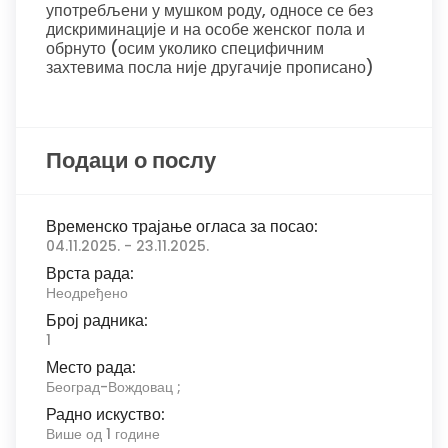
употребљени у мушком роду, односе се без
дискриминације и на особе женског пола и
обрнуто (осим уколико специфичним
захтевима посла није другачије прописано)
Подаци о послу
Временско трајање огласа за посао:
04.11.2025. - 23.11.2025.
Врста рада:
Неодређено
Број радника:
1
Место рада:
Београд-Вождовац ;
Радно искуство:
Више од 1 године