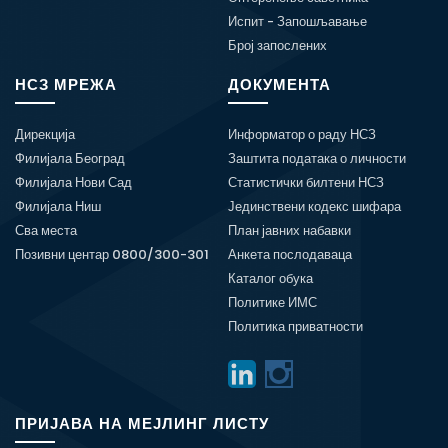
Испит - Запошљавање
Број запослених
НСЗ МРЕЖА
ДОКУМЕНТА
Дирекција
Информатор о раду НСЗ
Филијала Београд
Заштита података о личности
Филијала Нови Сад
Статистички билтени НСЗ
Филијала Ниш
Јединствени кодекс шифара
Сва места
План јавних набавки
Позивни центар 0800/300-301
Анкета послодаваца
Каталог обука
Политике ИМС
Политика приватности
ПРИЈАВА НА МЕЈЛИНГ ЛИСТУ