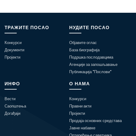
ТРАЖИТЕ ПОСАО
НУДИТЕ ПОСАО
Конкурси
Објавите оглас
Документи
База биографија
Пројекти
Подршка послодавцима
Агенције за запошљавање
Публикација "Послови"
ИНФО
О НАМА
Вести
Конкурси
Саопштења
Правни акти
Догађаји
Пројекти
Продаја основних средстава
Јавне набавке
Оптерећење саветника