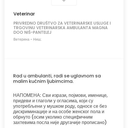
Veterinar
PRIVREDNO DRUŠTVO ZA VETERINARSKE USLUGE I
TRGOVINU VETERINARSKA AMBULANTA MAGNA
DOO NIŠ-PANTELEJ
Ветерина
-
Ниш;
Rad u ambulanti, radi se uglavnom sa
malim kućnim ljubimcima.
НАПОМЕНА: Сви изрази, појмови, именице,
придеви и глаголи у огласима, који су
употребљени у мушком роду, односе се без
дискриминације и на особе женског пола и
обрнуто (осим уколико специфичним
захтевима посла није другачије прописано)