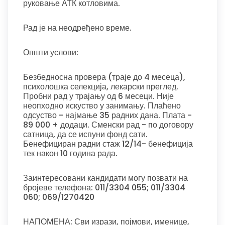
руковање АТК котловима.
Рад је на неодређено време.
Општи услови:
Безбедносна провера (траје до 4 месеца),
психолошка селекција, лекарски преглед.
Пробни рад у трајању од 6 месеци. Није
неопходно искуство у занимању. Плаћено
одсуство - најмање 35 радних дана. Плата -
89 000 + додаци. Сменски рад - по договору
сатница, да се испуни фонд сати.
Бенефициран радни стаж 12/14- бенефиција
тек након 10 година рада.
Заинтересовани кандидати могу позвати на
бројеве телефона: 011/3304 055; 011/3304
060; 069/1270420
НАПОМЕНА: Сви изрази, појмови, именице,