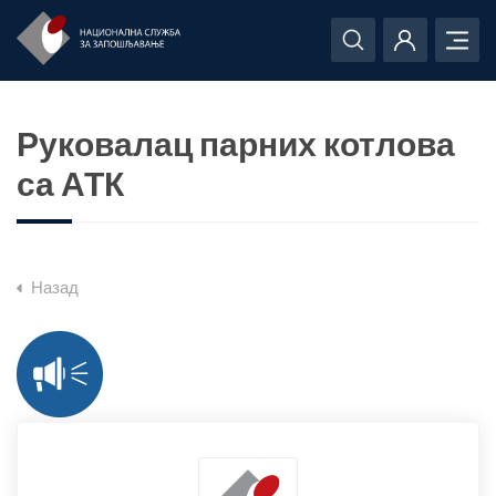
Руковалац парних котлова
са АТК
Назад