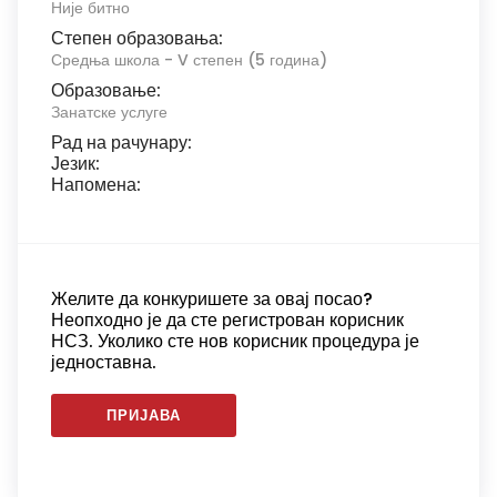
Није битно
Степен образовања:
Средња школа - V степен (5 година)
Образовање:
Занатске услуге
Рад на рачунару:
Језик:
Напомена:
Желите да конкуришете за овај посао?
Неопходно је да сте регистрован корисник
НСЗ. Уколико сте нов корисник процедура је
једноставна.
ПРИЈАВА