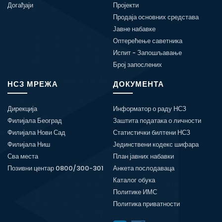
Догађаји
Пројекти
Продаја основних средстава
Јавне набавке
Оптерећење саветника
Испит - Запошљавање
Број запослених
НСЗ МРЕЖА
ДОКУМЕНТА
Дирекција
Информатор о раду НСЗ
Филијала Београд
Заштита података о личности
Филијала Нови Сад
Статистички билтени НСЗ
Филијала Ниш
Јединствени кодекс шифара
Сва места
План јавних набавки
Позивни центар 0800/300-301
Анкета послодаваца
Каталог обука
Политике ИМС
Политика приватности