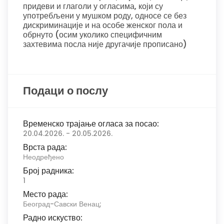
придеви и глаголи у огласима, који су
употребљени у мушком роду, односе се без
дискриминације и на особе женског пола и
обрнуто (осим уколико специфичним
захтевима посла није другачије прописано)
Подаци о послу
Временско трајање огласа за посао:
20.04.2026. - 20.05.2026.
Врста рада:
Неодређено
Број радника:
1
Место рада:
Београд-Савски Венац;
Радно искуство: