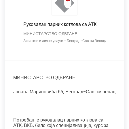
Руковалац парних котлова са АТК
МИНИСТАРСТВО ОДБРАНЕ
Занатске и личне услуге
-
Београд-Савски Венац;
МИНИСТАРСТВО ОДБРАНЕ
Јована Мариновића бб, Београд-Савски венац
Потребан је руковалац парних котлова са
АТК, ВКВ, било која специјализација, курс за