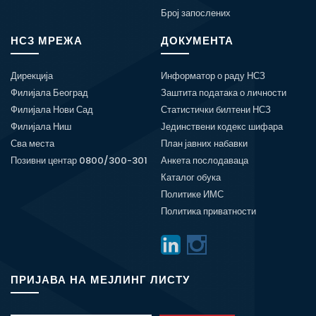
Број запослених
НСЗ МРЕЖА
ДОКУМЕНТА
Дирекција
Информатор о раду НСЗ
Филијала Београд
Заштита података о личности
Филијала Нови Сад
Статистички билтени НСЗ
Филијала Ниш
Јединствени кодекс шифара
Сва места
План јавних набавки
Позивни центар 0800/300-301
Анкета послодаваца
Каталог обука
Политике ИМС
Политика приватности
ПРИЈАВА НА МЕЈЛИНГ ЛИСТУ