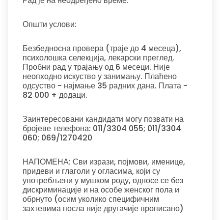
Рад је на неодређено време.
Општи услови:
Безбедносна провера (траје до 4 месеца),
психолошка селекција, лекарски преглед.
Пробни рад у трајању од 6 месеци. Није
неопходно искуство у занимању. Плаћено
одсуство - најмање 35 радних дана. Плата -
82 000 + додаци.
Заинтересовани кандидати могу позвати на
бројеве телефона: 011/3304 055; 011/3304
060; 069/1270420
НАПОМЕНА: Сви изрази, појмови, именице,
придеви и глаголи у огласима, који су
употребљени у мушком роду, односе се без
дискриминације и на особе женског пола и
обрнуто (осим уколико специфичним
захтевима посла није другачије прописано)