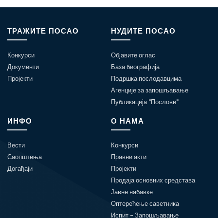
ТРАЖИТЕ ПОСАО
НУДИТЕ ПОСАО
Конкурси
Објавите оглас
Документи
База биографија
Пројекти
Подршка послодавцима
Агенције за запошљавање
Публикација "Послови"
ИНФО
О НАМА
Вести
Конкурси
Саопштења
Правни акти
Догађаји
Пројекти
Продаја основних средстава
Јавне набавке
Оптерећење саветника
Испит - Запошљавање