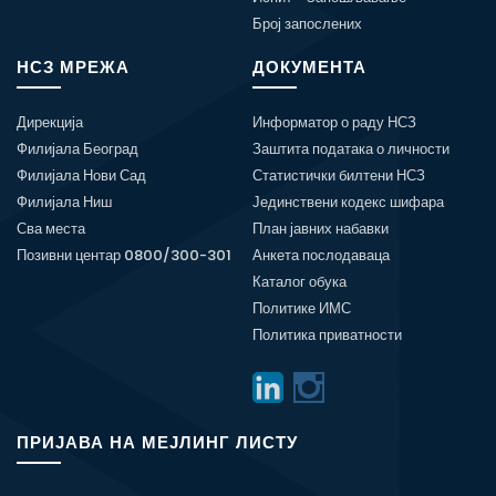
Број запослених
НСЗ МРЕЖА
ДОКУМЕНТА
Дирекција
Информатор о раду НСЗ
Филијала Београд
Заштита података о личности
Филијала Нови Сад
Статистички билтени НСЗ
Филијала Ниш
Јединствени кодекс шифара
Сва места
План јавних набавки
Позивни центар 0800/300-301
Анкета послодаваца
Каталог обука
Политике ИМС
Политика приватности
ПРИЈАВА НА МЕЈЛИНГ ЛИСТУ