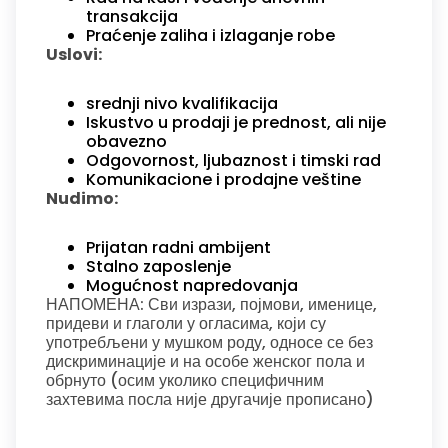
transakcija
Praćenje zaliha i izlaganje robe
Uslovi:
srednji nivo kvalifikacija
Iskustvo u prodaji je prednost, ali nije
obavezno
Odgovornost, ljubaznost i timski rad
Komunikacione i prodajne veštine
Nudimo:
Prijatan radni ambijent
Stalno zaposlenje
Mogućnost napredovanja
НАПОМЕНА: Сви изрази, појмови, именице,
придеви и глаголи у огласима, који су
употребљени у мушком роду, односе се без
дискриминације и на особе женског пола и
обрнуто (осим уколико специфичним
захтевима посла није другачије прописано)