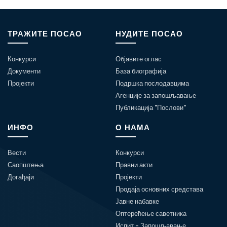
ТРАЖИТЕ ПОСАО
НУДИТЕ ПОСАО
Конкурси
Објавите оглас
Документи
База биографија
Пројекти
Подршка послодавцима
Агенције за запошљавање
Публикација "Послови"
ИНФО
О НАМА
Вести
Конкурси
Саопштења
Правни акти
Догађаји
Пројекти
Продаја основних средстава
Јавне набавке
Оптерећење саветника
Испит - Запошљавање