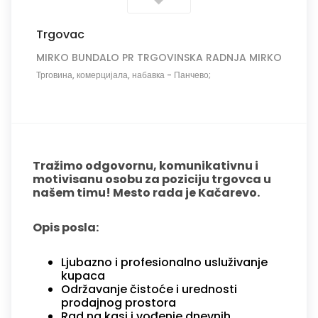
Trgovac
MIRKO BUNDALO PR TRGOVINSKA RADNJA MIRKO
Трговина, комерцијала, набавка
-
Панчево;
Tražimo odgovornu, komunikativnu i
motivisanu osobu za poziciju trgovca u
našem timu! Mesto rada je Kačarevo.
Opis posla:
Ljubazno i profesionalno usluživanje
kupaca
Održavanje čistoće i urednosti
prodajnog prostora
Rad na kasi i vođenje dnevnih