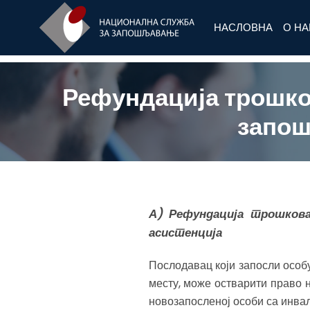
НАСЛОВНА
О Н
Рефундација трошко
запош
А) Рефундација трошков
асистенција
Послодавац који запосли особу
месту, може остварити право 
новозапосленој особи са инвал