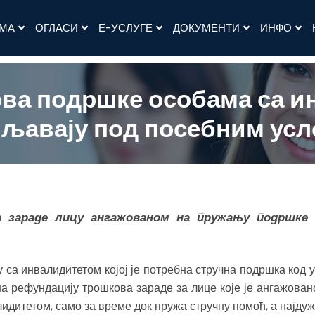
АМА
ОГЛАСИ
Е-УСЛУГЕ
ДОКУМЕНТИ
ИНФО
ва подршке особама са ин
љавају под посебним ус
а зараде лицу ангажованом на пружању подршке 
 са инвалидитетом којој је потребна стручна подршка код
на рефундацију трошкова зараде за лице које је ангажова
идитетом, само за време док пружа стручну помоћ, а најдуж