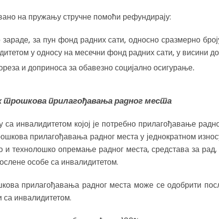
вано на пружању стручне помоћи рефундирају:
 зараде, за пун фонд радних сати, односно сразмерно број
итетом у односу на месечни фонд радних сати, у висини д
ореза и доприноса за обавезно социјално осигурање.
х трошкова прилагођавања радног места
у са инвалидитетом којој је потребно прилагођавање радн
ошкова прилагођавања радног места у једнократном изно
о и технолошко опремање радног места, средстава за рад, 
ослене особе са инвалидитетом.
кова прилагођавања радног места може се одобрити посл
и са инвалидитетом.