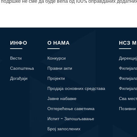
подршке не сме да буде већа од 100% оправданих додатних
ИНФО
О НАМА
НСЗ 
Вести
Конкурси
Дирекциј
Саопштења
Правни акти
Филијал
Догађаји
Пројекти
Филијал
Продаја основних средстава
Филијал
Јавне набавке
Сва мес
Оптерећење саветника
Позивни
Испит - Запошљавање
Број запослених