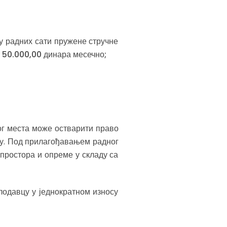
у радних сати пружене стручне
о 50.000,00 динара месечно;
ог места може остварити право
су. Под прилагођавањем радног
простора и опреме у складу са
одавцу у једнократном износу