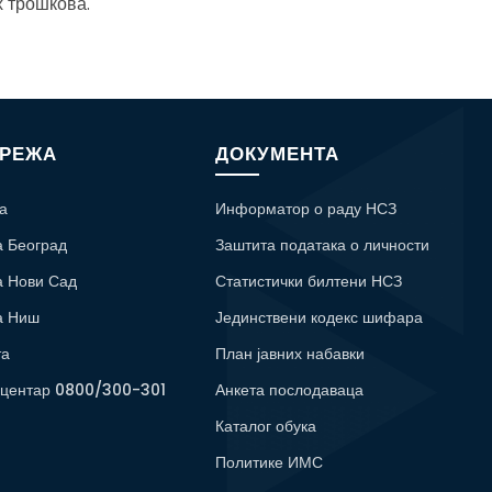
 трошкова.
МРЕЖА
ДОКУМЕНТА
а
Информатор о раду НСЗ
а Београд
Заштита података о личности
а Нови Сад
Статистички билтени НСЗ
а Ниш
Јединствени кодекс шифара
та
План јавних набавки
 центар 0800/300-301
Анкета послодаваца
Каталог обука
Политике ИМС