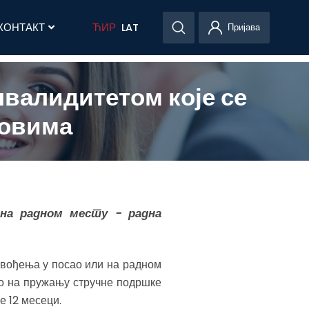
КОНТАКТ
ЋИР
LAT
Пријава
валидитетом које се
ловима
на радном месту - радна
 увођења у посао или на радном
но на пружању стручне подршке
е 12 месеци.