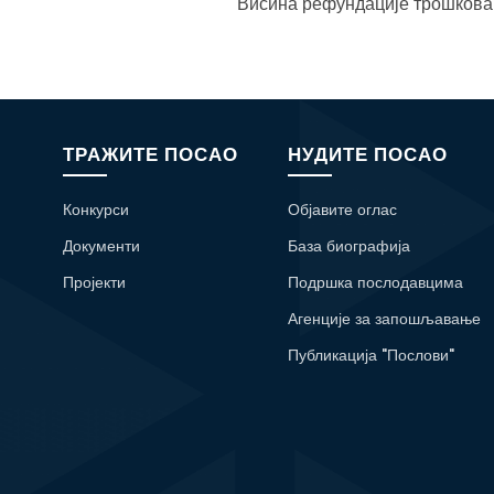
Висина рефундације трошкова 
ТРАЖИТЕ ПОСАО
НУДИТЕ ПОСАО
Конкурси
Објавите оглас
Документи
База биографија
Пројекти
Подршка послодавцима
Агенције за запошљавање
Публикација "Послови"