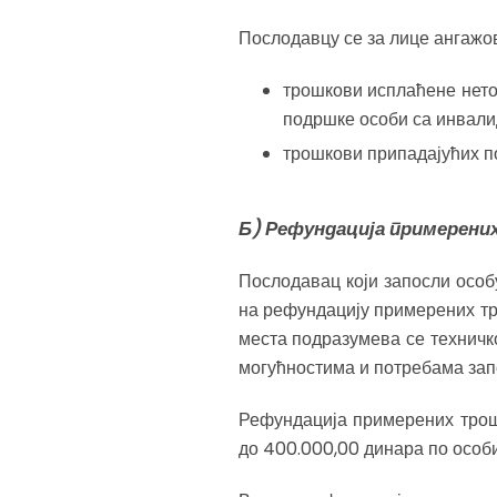
Послодавцу се за лице ангажо
трошкови исплаћене нето
подршке особи са инвалид
трошкови припадајућих п
Б) Рефундација примерени
Послодавац који запосли особ
на рефундацију примерених тр
места подразумева се техничк
могућностима и потребама зап
Рефундација примерених трош
до 400.000,00 динара по особ