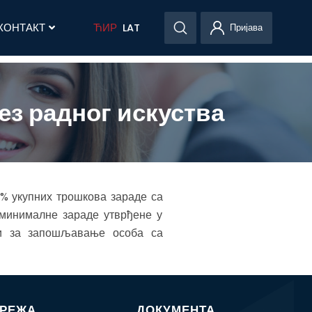
КОНТАКТ
ЋИР
LAT
Пријава
ез радног искуства
5% укупних трошкова зараде са
 минималне зараде утврђене у
ћи за запошљавање особа са
МРЕЖА
ДОКУМЕНТА