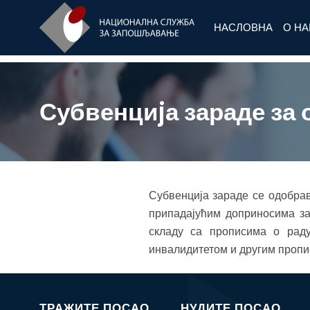
НАСЛОВНА
О Н
Субвенциjа зараде за 
Субвенција зараде се одобрав
припадајућим доприносима за
складу са прописима о рад
инвалидитетом и другим пропи
ТРАЖИТЕ ПОСАО
НУДИТЕ ПОСАО