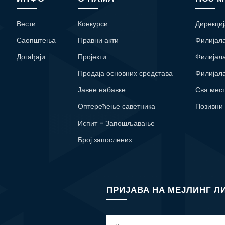
Вести
Конкурси
Дирекциј
Саопштења
Правни акти
Филијал
Догађаји
Пројекти
Филијал
Продаја основних средстава
Филијал
Јавне набавке
Сва мес
Оптерећење саветника
Позивни
Испит - Запошљавање
Број запослених
ПРИЈАВА НА МЕЈЛИНГ Л