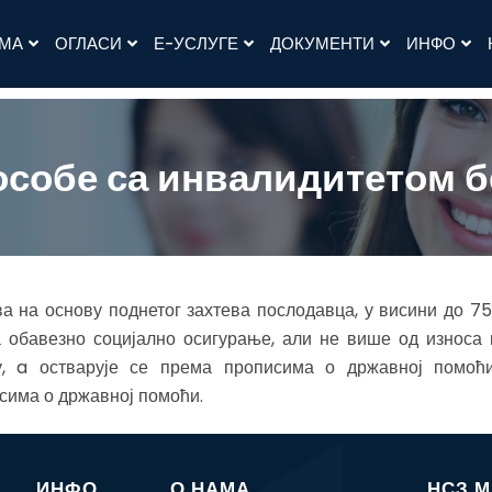
АМА
ОГЛАСИ
Е-УСЛУГЕ
ДОКУМЕНТИ
ИНФО
особе са инвалидитетом б
а на основу поднетог захтева послодавца, у висини до 7
 обавезно социјално осигурање, али не више од износа
у, a остварује се према прописима о државној помо
сима о државној помоћи.
ИНФО
О НАМА
НСЗ 