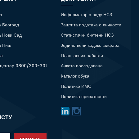
а
Информатор о раду НСЗ
а Београд
Заштита података о личности
а Нови Сад
Статистички билтени НСЗ
а Ниш
Јединствени кодекс шифара
та
План јавних набавки
 центар 0800/300-301
Анкета послодаваца
Каталог обука
Политике ИМС
Политика приватности
ИСТУ