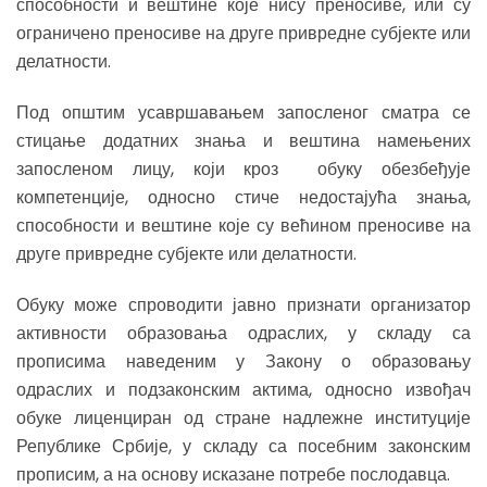
способности и вештине које нису преносиве, или су
ограничено преносиве на друге привредне субјекте или
делатности.
Под општим усавршавањем запосленог сматра се
стицање додатних знања и вештина намењених
запосленом лицу, који кроз обуку обезбеђује
компетенције, односно стиче недостајућа знања,
способности и вештине које су већином преносиве на
друге привредне субјекте или делатности.
Обуку може спроводити јавно признати организатор
активности образовања одраслих, у складу са
прописима наведеним у Закону о образовању
одраслих и подзаконским актима, односно извођач
обуке лиценциран од стране надлежне институције
Републике Србије, у складу са посебним законским
прописим, а на основу исказане потребе послодавца.