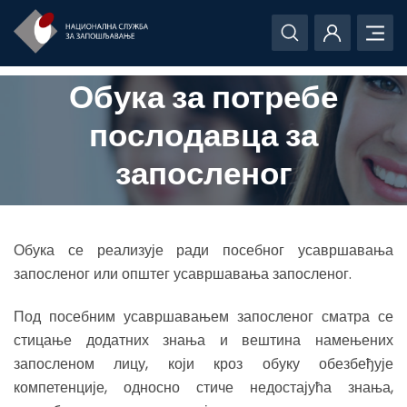
Обука за потребе
послодавца за
запосленог
Обука се реализује ради посебног усавршавања
запосленог или општег усавршавања запосленог.
Под посебним усавршавањем запосленог сматра се
стицање додатних знања и вештина намењених
запосленом лицу, који кроз обуку обезбеђује
компетенције, односно стиче недостајућа знања,