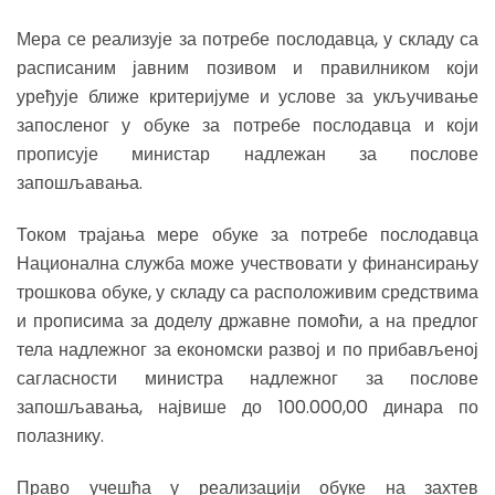
Мера се реализује за потребе послодавца, у складу са
расписаним јавним позивом и правилником који
уређује ближе критеријуме и услове за укључивање
запосленог у обуке за потребе послодавца и који
прописује министар надлежан за послове
запошљавања.
Током трајања мере обуке за потребе послодавца
Национална служба може учествовати у финансирању
трошкова обуке, у складу са расположивим средствима
и прописима за доделу државне помоћи, а на предлог
тела надлежног за економски развој и по прибављеној
сагласности министра надлежног за послове
запошљавања, највише до 100.000,00 динара по
полазнику.
Право учешћа у реализацији обуке на захтев