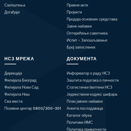
Саопштења
Правни акти
Догађаји
Пројекти
Продаја основних средстава
Јавне набавке
Оптерећење саветника
Испит - Запошљавање
Број запослених
НСЗ МРЕЖА
ДОКУМЕНТА
Дирекција
Информатор о раду НСЗ
Филијала Београд
Заштита података о личности
Филијала Нови Сад
Статистички билтени НСЗ
Филијала Ниш
Јединствени кодекс шифара
Сва места
План јавних набавки
Позивни центар 0800/300-301
Анкета послодаваца
Каталог обука
Политике ИМС
Политика приватности