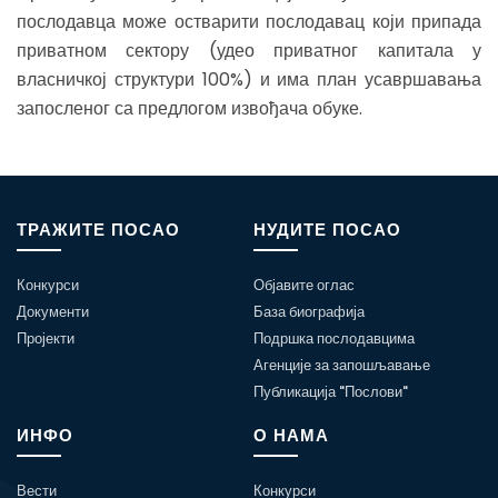
послодавца може остварити послодавац који припада
приватном сектору (удео приватног капитала у
власничкој структури 100%) и има план усавршавања
запосленог са предлогом извођача обуке.
ТРАЖИТЕ ПОСАО
НУДИТЕ ПОСАО
Конкурси
Објавите оглас
Документи
База биографија
Пројекти
Подршка послодавцима
Агенције за запошљавање
Публикација "Послови"
ИНФО
О НАМА
Вести
Конкурси