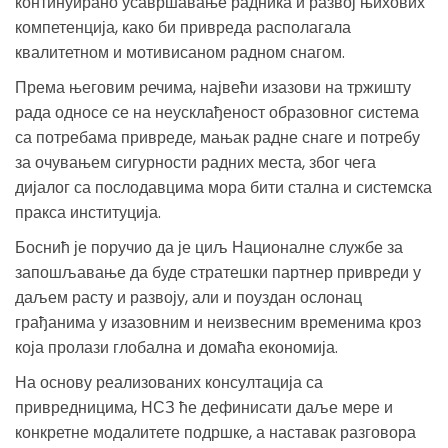
континуирано усавршавање радника и развој њихових
компетенција, како би привреда располагала
квалитетном и мотивисаном радном снагом.
Према његовим речима, највећи изазови на тржишту
рада односе се на неусклађеност образовног система
са потребама привреде, мањак радне снаге и потребу
за очувањем сигурности радних места, због чега
дијалог са послодавцима мора бити стална и системска
пракса институција.
Боснић је поручио да је циљ Националне службе за
запошљавање да буде стратешки партнер привреди у
даљем расту и развоју, али и поуздан ослонац
грађанима у изазовним и неизвесним временима кроз
која пролази глобална и домаћа економија.
На основу реализованих консултација са
привредницима, НСЗ ће дефинисати даље мере и
конкретне модалитете подршке, а наставак разговора