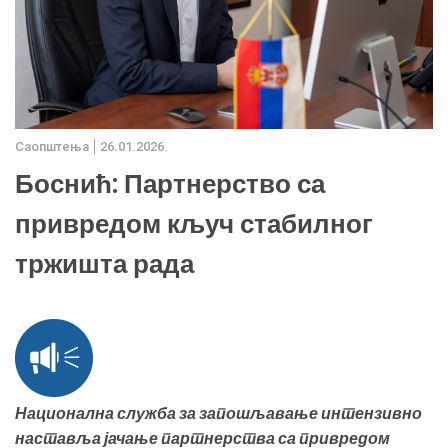
Саопштења
26.01.2026.
Боснић: Партнерство са
привредом кључ стабилног
тржишта рада
Национална служба за запошљавање интензивно
наставља јачање партнерства са привредом