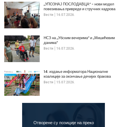
„УПОЗНАЈ ПОСЛОДАВЦА“ - нови модел
повезивања привреде и стручних кадрова
Вести
16.07.2026.
НСЗ на „Убским вечерима“ и „Мишићевим
данима“
Вести
16.07.2026.
14. издање информатора Националне
коалиције за окончање дечијих бракова
Вести
15.07.2026.
Отворене су позиције на преко