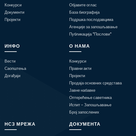
Конкурси
Објавите оглас
Документи
База биографија
Пројекти
Подршка послодавцима
Агенције за запошљавање
Публикација "Послови"
ИНФО
О НАМА
Вести
Конкурси
Саопштења
Правни акти
Догађаји
Пројекти
Продаја основних средстава
Јавне набавке
Оптерећење саветника
Испит - Запошљавање
Број запослених
НСЗ МРЕЖА
ДОКУМЕНТА