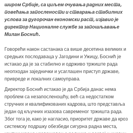
широм Србије, са циљем очувања радних места,
повећања запослености и стварања стабилних
услова за дугорочан економски раст, изјавио је
директор Националне службе за запошљавање
Милан Боснић.
Говорећи након састанака са више десетина великих и
средњих послодаваца у Јагодини и Ужицу, Боснић је
истакао да је за стабилно и одрживо тржиште рада
неопходан заједнички и усаглашен приступ државе,
привреде и локалних самоуправа.
Директор Боснић истакао је да Србија данас нема
проблем са незапосленошћу, већ са недостатком
стручних и квалификованих кадрова, што представља
један од кључних изазова савременог тржишта рада.
Због тога је, како је нагласио, приоритет државе да кроз
системску подршку обезбеди сигурна радна места,