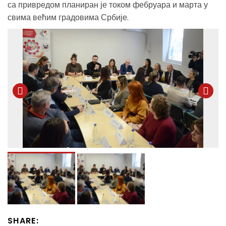
са привредом планиран је током фебруара и марта у
свима већим градовима Србије.
SHARE: