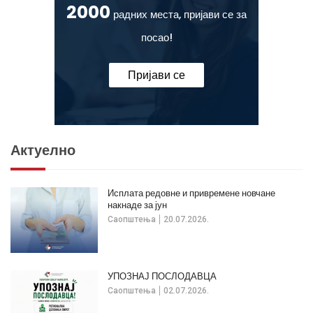
2000
радних места, пријави се за
посао!
Пријави се
Актуелно
Исплата редовне и привремене новчане
накнаде за јун
Саопштења
20.07.2026.
УПОЗНАЈ ПОСЛОДАВЦА
Саопштења
02.07.2026.