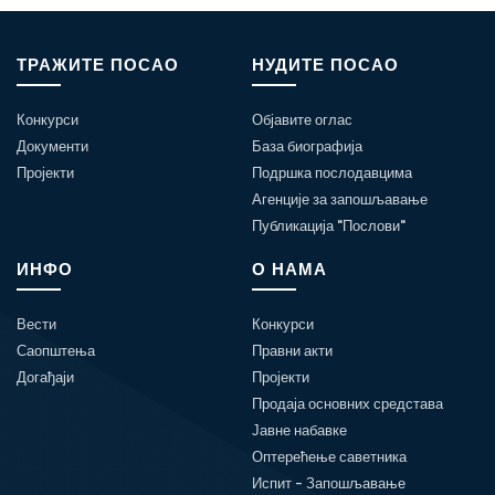
ТРАЖИТЕ ПОСАО
НУДИТЕ ПОСАО
Конкурси
Објавите оглас
Документи
База биографија
Пројекти
Подршка послодавцима
Агенције за запошљавање
Публикација "Послови"
ИНФО
О НАМА
Вести
Конкурси
Саопштења
Правни акти
Догађаји
Пројекти
Продаја основних средстава
Јавне набавке
Оптерећење саветника
Испит - Запошљавање