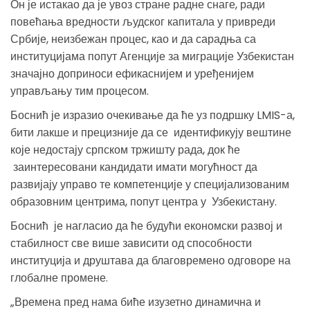
Он је истакао да је увоз стране радне снаге, ради
повећања вредности људског капитала у привреди
Србије, неизбежан процес, као и да сарадња са
институцијама попут Агенције за миграције Узбекистан
значајно доприноси ефикаснијем и уређенијем
управљању тим процесом.
Боснић је изразио очекивање да ће уз подршку LMIS-а,
бити лакше и прецизније да се идентификују вештине
које недостају српском тржишту рада, док ће
заинтересовани кандидати имати могућност да
развијају управо те компетенције у специјализованим
образовним центрима, попут центра у Узбекистану.
Боснић је нагласио да ће будући економски развој и
стабилност све више зависити од способности
институција и друштава да благовремено одговоре на
глобалне промене.
„Времена пред нама биће изузетно динамична и