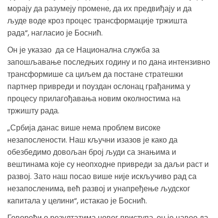
морају да разумеју промене, да их предвиђају и да
људе воде кроз процес трансформације тржишта
рада“, нагласио је Боснић.
Он је указао да се Национална служба за
запошљавање последњих годину и по дана интензивно
трансформише са циљем да постане стратешки
партнер привреди и поуздан ослонац грађанима у
процесу прилагођавања новим околностима на
тржишту рада.
„Србија данас више нема проблем високе
незапослености. Наш кључни изазов је како да
обезбедимо довољан број људи са знањима и
вештинама које су неопходне привреди за даљи раст и
развој. Зато наш посао више није искључиво рад са
незапосленима, већ развој и унапређење људског
капитала у целини“, истакао је Боснић.
Говорећи о резултатима новог приступа, он је навео да