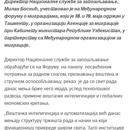
Директор Националне службе за запошљавање,
Милан Боснић, учествовао је на Међународном
форуму о миграцијама, који је 18. и 19. маја одржан у
Ташкенту, у организацији Агенције за миграције
при Кабинету министара Републике Узбекистан, у
партнерству са Међународном организацијом за
миграције.
Директор Националне службе за запошљавање
обраћајући се на Форуму на панелу посвећеном
потражњи за радном снагом, признавању вештина и
стручном оспособљавању, рекао је да се свет рада
данас мења брже него икада, услед технолошког
развоја, примене вештачке интелигенције и глобалних
економских кретања.
„Вештачка интелигенција и аутоматизација већ данас
мењају структуру тржишта рада и начин на који
функционишу привреде широм света. Зато институције