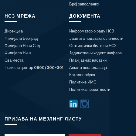
Број запослених
НСЗ МРЕЖА
ДОКУМЕНТА
Дирекција
Информатор о раду НСЗ
Филијала Београд
Заштита података о личности
Филијала Нови Сад
Статистички билтени НСЗ
Филијала Ниш
Јединствени кодекс шифара
Сва места
План јавних набавки
Позивни центар 0800/300-301
Анкета послодаваца
Каталог обука
Политике ИМС
Политика приватности
ПРИЈАВА НА МЕЈЛИНГ ЛИСТУ