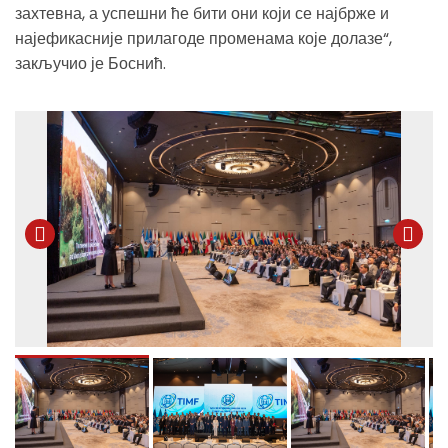
захтевна, а успешни ће бити они који се најбрже и
најефикасније прилагоде променама које долазе“,
закључио је Боснић.