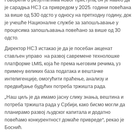
је сарадња НСЗ са привредом у 2025. години повећана
за више од 530 одсто у односу на претходну годину, док
је учешће Националне службе за запошљавање у
процесима запошљавања повећано за више од 30
одсто.
Директор НСЗ истакао је да је посебан акценат
стављен управо на развој савремене технолошке
платформе LMIS, која ће према његовим речима, уз
примену великих база података и вештачке
интелигенције, омогућити праћење, анализу и
предвиђање будућих потреба тржишта рада.
„Наш циљ је да имамо јасну слику знања, вештина и
потреба тржишта рада у Србији, како бисмо могли да
планирамо развој људског капитала и додатно
повећамо конкурентност домаће привреде“, рекао је
Боснић.