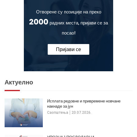
Отворене су позиције на преко
2000
радних места, пријави се за
посао!
Пријави се
Актуелно
Исплата редовне и привремене новчане
накнаде за јун
Саопштења
20.07.2026.