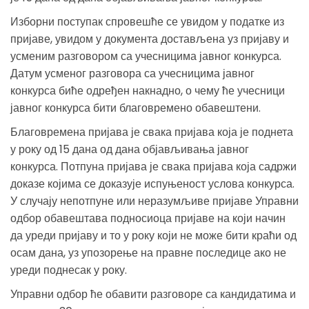
Изборни поступак спровешће се увидом у податке из
пријаве, увидом у документа достављена уз пријаву и
усменим разговором са учесницима јавног конкурса.
Датум усменог разговора са учесницима јавног
конкурса биће одређен накнадно, о чему ће учесници
јавног конкурса бити благовремено обавештени.
Благовремена пријава је свака пријава која је поднета
у року од 15 дана од дана објављивања јавног
конкурса. Потпуна пријава је свака пријава која садржи
доказе којима се доказује испуњеност услова конкурса.
У случају непотпуне или неразумљиве пријаве Управни
одбор обавештава подносиоца пријаве на који начин
да уреди пријаву и то у року који не може бити краћи од
осам дана, уз упозорење на правне последице ако не
уреди поднесак у року.
Управни одбор ће обавити разговоре са кандидатима и