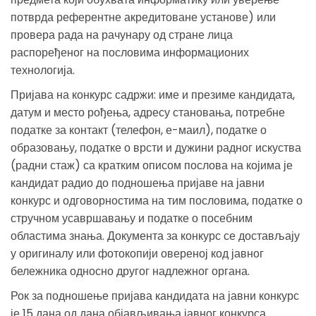
потврда референтне акредитоване установе) или
провера рада на рачунару од стране лица
распоређеног на пословима информационих
технологија.
Пријава на конкурс садржи: име и презиме кандидата,
датум и место рођења, адресу становања, потребне
податке за контакт (телефон, е-маил), податке о
образовању, податке о врсти и дужини радног искуства
(радни стаж) са кратким описом послова на којима је
кандидат радио до подношења пријаве на јавни
конкурс и одговорностима на тим пословима, податке о
стручном усавршавању и податке о посебним
областима знања. Документа за конкурс се достављају
у оригиналу или фотокопији овереној код јавног
бележника односно другог надлежног органа.
Рок за подношење пријава кандидата на јавни конкурс
је 15 дана од дана објављивања јавног конкурса.