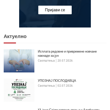
Пријави се
Актуелно
Исплата редовне и привремене новчане
накнаде за јун
Саопштења
20.07.2026.
УПОЗНАЈ ПОСЛОДАВЦА
Саопштења
02.07.2026.
17. јуна Сајам запошљавања у Алибунару