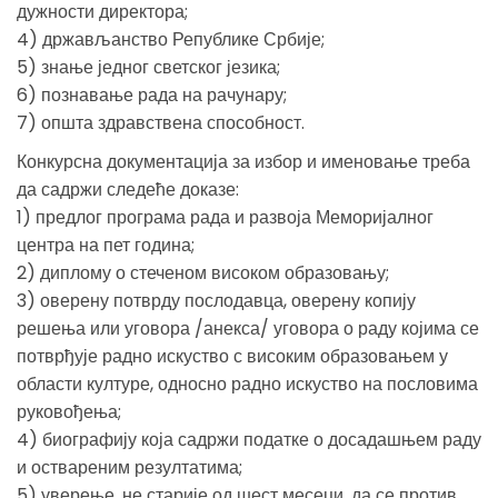
дужности директора;
4) држављанство Републике Србије;
5) знање једног светског језика;
6) познавање рада на рачунару;
7) општа здравствена способност.
Конкурсна документација за избор и именовање треба
да садржи следеће доказе:
1) предлог програма рада и развоја Меморијалног
центра на пет година;
2) диплому о стеченом високом образовању;
3) оверену потврду послодавца, оверену копију
решења или уговора /анекса/ уговора о раду којима се
потврђује радно искуство с високим образовањем у
области културе, односно радно искуство на пословима
руковођења;
4) биографију која садржи податке о досадашњем раду
и оствареним резултатима;
5) уверење, не старије од шест месеци, да се против