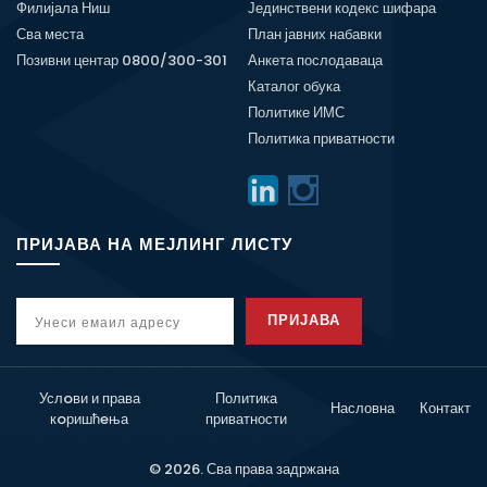
Филијала Ниш
Јединствени кодекс шифара
Сва места
План јавних набавки
Позивни центар 0800/300-301
Анкета послодаваца
Каталог обука
Политике ИМС
Политика приватности
ПРИЈАВА НА МЕЈЛИНГ ЛИСТУ
ПРИЈАВА
Услoви и права
Политика
Насловна
Контакт
кoришћeња
приватности
© 2026. Сва права задржана