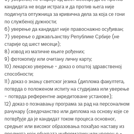
кандидата не води истрага и да против њега није
подигнута оптужница за кривична дела за која се гони
по службеној дужности;
6) уверење да кандидат није правоснажно осуђиван;
7) уверење о држављанству Републике Србије (не
старије од шест месеци);
8) извод из матичне књиге рођених;
9) фотокопију или очитану личну карту;
10) лекарско уверење - доказ о општој здравственој
способности;
11) доказ о знању светског језика (диплома факултета,
потврда о положеном испиту на студијама или уверење
- потврда референтне акредитоване установе);
12) доказ о познавању програма за рад на персоналном
рачунару (сведочанство или диплома на основу које се
потврђује да је кандидат током процеса основног,
средњег или високог образовања похађао наставу из
предмета који обухвата информатику или уверење -