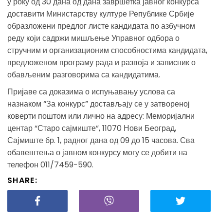
у року од 30 дана од дана завршетка јавног конкурса
доставити Министарству културе Републике Србије
образложени предлог листе кандидата по азбучном
реду који садржи мишљење Управног одбора о
стручним и организационим способностима кандидата,
предложеном програму рада и развоја и записник о
обављеним разговорима са кандидатима.
Пријаве са доказима о испуњавању услова са
назнаком “За конкурс” достављају се у затвореној
коверти поштом или лично на адресу: Меморијални
центар “Старо сајмиште”, 11070 Нови Београд,
Сајмиште бр. 1, радног дана од 09 до 15 часова. Сва
обавештења о јавном конкурсу могу се добити на
телефон 011/7459-590.
SHARE: