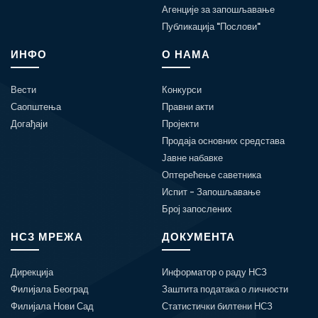
Агенције за запошљавање
Публикација "Послови"
ИНФО
О НАМА
Вести
Конкурси
Саопштења
Правни акти
Догађаји
Пројекти
Продаја основних средстава
Јавне набавке
Оптерећење саветника
Испит - Запошљавање
Број запослених
НСЗ МРЕЖА
ДОКУМЕНТА
Дирекција
Информатор о раду НСЗ
Филијала Београд
Заштита података о личности
Филијала Нови Сад
Статистички билтени НСЗ