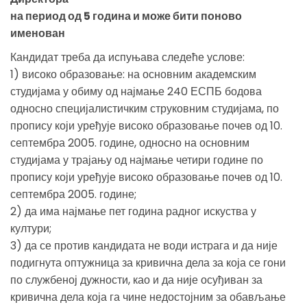
на период од 5 година и може бити поново
именован
Кандидат треба да испуњава следеће услове:
1) високо образовање: на основним академским
студијама у обиму од најмање 240 ЕСПБ бодова
односно специјалистичким струковним студијама, по
пропису који уређује високо образовање почев од 10.
септембра 2005. године, односно на основним
студијама у трајању од најмање четири године по
пропису који уређује високо образовање почев од 10.
септембра 2005. године;
2) да има најмање пет година радног искуства у
култури;
3) да се против кандидата не води истрага и да није
подигнута оптужница за кривична дела за која се гони
по службеној дужности, као и да није осуђиван за
кривична дела која га чине недостојним за обављање