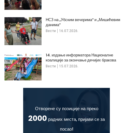
НСЗ на „Убским вечерима“ и „Мишићевим
данима“
Вести
16.07.2026.
14. издање информатора Националне
коалиције за окончање дечијих бракова
Вести
15.07.2026.
Отворене су позиције на преко
2000
радних места, пријави се за
посао!