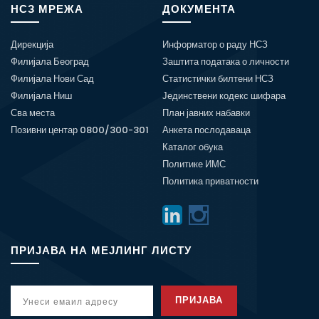
НСЗ МРЕЖА
ДОКУМЕНТА
Дирекција
Информатор о раду НСЗ
Филијала Београд
Заштита података о личности
Филијала Нови Сад
Статистички билтени НСЗ
Филијала Ниш
Јединствени кодекс шифара
Сва места
План јавних набавки
Позивни центар 0800/300-301
Анкета послодаваца
Каталог обука
Политике ИМС
Политика приватности
ПРИЈАВА НА МЕЈЛИНГ ЛИСТУ
ПРИЈАВА