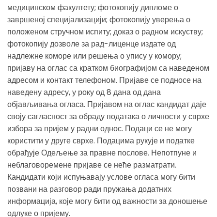
медицинском факултету; фотокопију дипломе о
завршеној специјализацији; фотокопију уверења о
положеном стручном испиту; доказ о радном искуству;
фотокопију дозволе за рад-лиценце издате од
надлежне коморе или решења о упису у комору;
пријаву на оглас са кратком биографијом са наведеном
адресом и контакт телефоном. Пријаве се подносе на
наведену адресу, у року од 8 дана од дана
објављивања огласа. Пријавом на оглас кандидат даје
своју сагласност за обраду података о личности у сврхе
избора за пријем у радни однос. Подаци се не могу
користити у друге сврхе. Подацима рукује и податке
обрађује Одељење за правне послове. Непотпуне и
неблаговоремене пријаве се неће разматрати.
Кандидати који испуњавају услове огласа могу бити
позвани на разговор ради пружања додатних
информација, које могу бити од важности за доношење
одлуке о пријему.