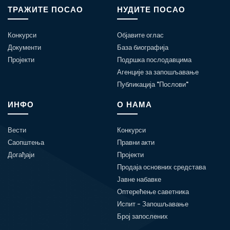
ТРАЖИТЕ ПОСАО
НУДИТЕ ПОСАО
Конкурси
Објавите оглас
Документи
База биографија
Пројекти
Подршка послодавцима
Агенције за запошљавање
Публикација "Послови"
ИНФО
О НАМА
Вести
Конкурси
Саопштења
Правни акти
Догађаји
Пројекти
Продаја основних средстава
Јавне набавке
Оптерећење саветника
Испит - Запошљавање
Број запослених