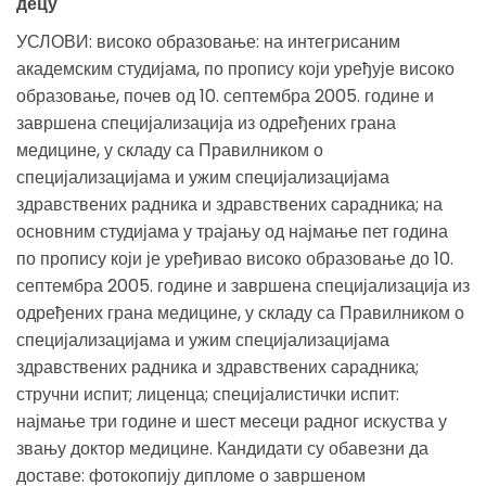
децу
УСЛОВИ: високо образовање: на интегрисаним
академским студијама, по пропису који уређује високо
образовање, почев од 10. септембра 2005. године и
завршена специјализација из одређених грана
медицине, у складу са Правилником о
специјализацијама и ужим специјализацијама
здравствених радника и здравствених сарадника; на
основним студијама у трајању од најмање пет година
по пропису који је уређивао високо образовање до 10.
септембра 2005. године и завршена специјализација из
одређених грана медицине, у складу са Правилником о
специјализацијама и ужим специјализацијама
здравствених радника и здравствених сарадника;
стручни испит; лиценца; специјалистички испит:
најмање три године и шест месеци радног искуства у
звању доктор медицине. Кандидати су обавезни да
доставе: фотокопију дипломе о завршеном