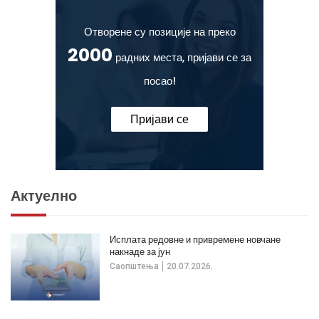
Отворене су позиције на преко
2000
радних места, пријави се за
посао!
Пријави се
Актуелно
Исплата редовне и привремене новчане
накнаде за јун
Саопштења
20.07.2026.