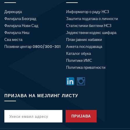
Дирекција
Информатор о раду НСЗ
Филијала Београд
Заштита података о личности
Филијала Нови Сад
Статистички билтени НСЗ
Филијала Ниш
Јединствени кодекс шифара
Сва места
План јавних набавки
Позивни центар 0800/300-301
Анкета послодаваца
Каталог обука
Политике ИМС
Политика приватности
ПРИЈАВА НА МЕЈЛИНГ ЛИСТУ
ПРИЈАВА