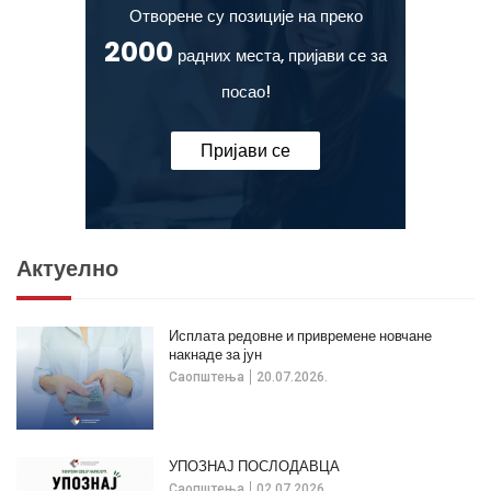
Отворене су позиције на преко
2000
радних места, пријави се за
посао!
Пријави се
Актуелно
Исплата редовне и привремене новчане
накнаде за јун
Саопштења
20.07.2026.
УПОЗНАЈ ПОСЛОДАВЦА
Саопштења
02.07.2026.