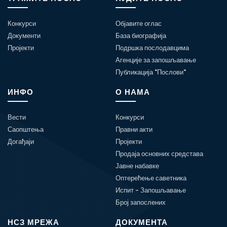
Конкурси
Објавите оглас
Документи
База биографија
Пројекти
Подршка послодавцима
Агенције за запошљавање
Публикација "Послови"
ИНФО
О НАМА
Вести
Конкурси
Саопштења
Правни акти
Догађаји
Пројекти
Продаја основних средстава
Јавне набавке
Оптерећење саветника
Испит - Запошљавање
Број запослених
НСЗ МРЕЖА
ДОКУМЕНТА