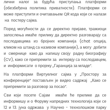
лични налог за будућа приступања платформи
(обезбеђена политика приватности). Платформи се
може приступити и очитавањем QR кода који се налази
на постеру сајма.
Поред могућности да се директно пријаве, тражиоци
запослења имаће прилику да директно разговарају са
послодавцима из бројних компанија (chat опција,
кликом на штанд са називом компаније), а могу добити
и смернице како да напишу своју радну биографију
(CV), како се припремити за интервју са послодавцем,
и информисати о пројеку „Гаранција за младе“.
На платформи Виртуелног сајма у „Простору за
конференције“ постављен је видео садржај „Како се
припремити за разговор за посао“.
Сви који посете Сајам имаће ће прилике да се
информишу и о Форуму напредних технологија који се
12 и 13. јуна одржава у Научно - технолошком парку