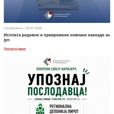
Саопштења
20.07.2026.
Исплата редовне и привремене новчане накнаде за
јун
Прочитај више