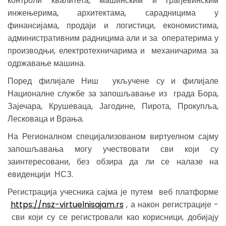
контроли квалитета, машинским и грађевинским
инжењерима, архитектама, сарадницима у
финансијама, продаји и логистици, економистима,
административним радницима али и за оператерима у
производњи, електротехничарима и механичарима за
одржавање машина.
Поред филијале Ниш укључене су и филијале
Националне службе за запошљавање из града Бора,
Зајечара, Крушеваца, Јагодине, Пирота, Прокупља,
Лесковаца и Врања.
На Регионалном специјализованом виртуелном сајму
запошљавања могу учествовати сви који су
заинтересовани, без обзира да ли се налазе на
евиденцији НСЗ.
Регистрација учесника сајма је путем веб платформе
https://nsz-virtuelnisajam.rs
, а након регистрације -
сви који су се регистровали као корисници, добијају