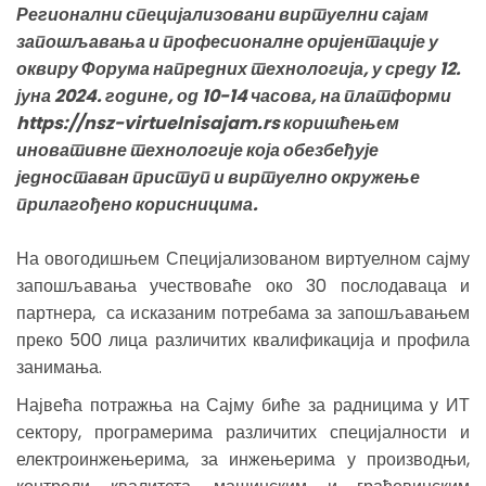
Регионални специјализовани виртуелни сајам
запошљавања и професионалне оријентације у
оквиру Форума напредних технологија, у среду 12.
јуна 2024. године, од 10-14 часова, на платформи
https://nsz-virtuelnisajam.rs коришћењем
иновативне технологије која обезбеђује
једноставан приступ и виртуелно окружење
прилагођено корисницима.
На овогодишњем Специјализованом виртуелном сајму
запошљавања учествоваће око 30 послодаваца и
партнера, са исказаним потребама за запошљавањем
преко 500 лица различитих квалификација и профила
занимања.
Највећа потражња на Сајму биће за радницима у ИТ
сектору, програмерима различитих специјалности и
електроинжењерима, за инжењерима у производњи,