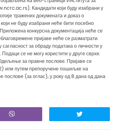
 објављена на веб-страници Института за
.ncrc.ac.rs). Кандидати који буду изабрани у
опије тражених докумената и доказ о
 који не буду изабрани неће бити посебно
 Приложена конкурсна документација неће се
благовремене пријаве неће се разматрати.
у сагласност за обраду података о личности у
. Подаци се не могу користити у друге сврхе.
 Одељење за правне послове. Пријаве се
32) или путем препоручене пошиљке на
послове (за оглас), у року од 8 дана од дана