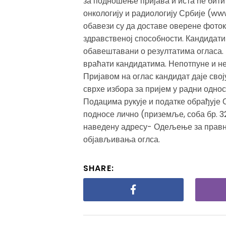
за подношење пријава и иста ће бити
онкологију и радиологију Србије (www
обавези су да доставе оверене фоток
здравственој способности. Кандидати
обавештавани о резултатима огласа.
враћати кандидатима. Непотпуне и не
Пријавом на оглас кандидат даје свој
сврхе избора за пријем у радни однос
Подацима рукује и податке обрађује
подносе лично (приземље, соба бр. 
наведену адресу- Одељење за правне 
објављивања оглса.
SHARE: