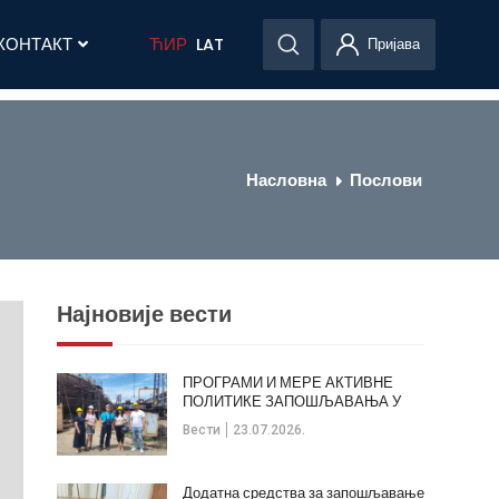
КОНТАКТ
ЋИР
LAT
Пријава
Насловна
Послови
Најновије вести
ПРОГРАМИ И МЕРЕ АКТИВНЕ
ПОЛИТИКЕ ЗАПОШЉАВАЊА У
ОПШТИНИ КЛАДОВО
Вести
23.07.2026.
Додатна средства за запошљавање