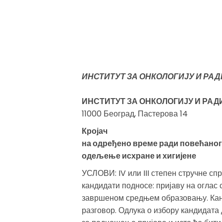
ИНСТИТУТ ЗА ОНКОЛОГИЈУ И РА
ИНСТИТУТ ЗА ОНКОЛОГИЈУ И РАД
11000 Београд, Пастерова 14
Кројач
на одређено време ради повећаног 
одељење исхране и хигијене
УСЛОВИ: IV или III степен стручне с
кандидати подносе: пријаву на оглас
завршеном средњем образовању. Канд
разговор. Одлука о избору кандидата 