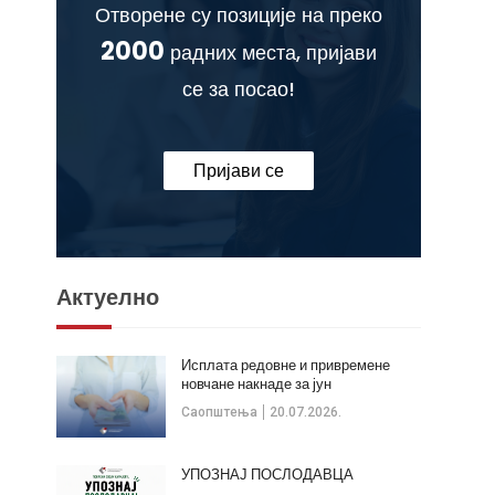
Отворене су позиције на преко
2000
радних места, пријави
се за посао!
Пријави се
Актуелно
Исплата редовне и привремене
новчане накнаде за јун
Саопштења
20.07.2026.
УПОЗНАЈ ПОСЛОДАВЦА