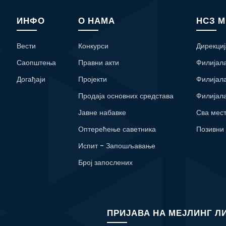
ИНФО
О НАМА
НСЗ 
Вести
Конкурси
Дирекциј
Саопштења
Правни акти
Филијал
Догађаји
Пројекти
Филијал
Продаја основних средстава
Филијал
Јавне набавке
Сва мес
Оптерећење саветника
Позивни
Испит - Запошљавање
Број запослених
ПРИЈАВА НА МЕЈЛИНГ Л