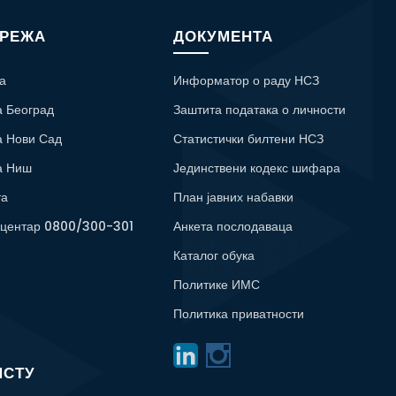
МРЕЖА
ДОКУМЕНТА
а
Информатор о раду НСЗ
а Београд
Заштита података о личности
а Нови Сад
Статистички билтени НСЗ
а Ниш
Јединствени кодекс шифара
та
План јавних набавки
 центар 0800/300-301
Анкета послодаваца
Каталог обука
Политике ИМС
Политика приватности
ИСТУ