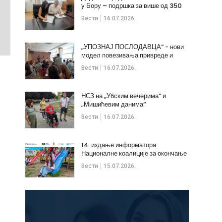
у Бору – подршка за више од 350
незапослених
Вести
16.07.2026.
„УПОЗНАЈ ПОСЛОДАВЦА“ - нови
модел повезивања привреде и
стручних кадрова
Вести
16.07.2026.
НСЗ на „Убским вечерима“ и
„Мишићевим данима“
Вести
16.07.2026.
14. издање информатора
Националне коалиције за окончање
дечијих бракова
Вести
15.07.2026.