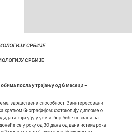
ДИОЛОГИЈУ СРБИЈЕ
ИОЛОГИЈУ СРБИЈЕ
обима посла у трајању од 6 месеци -
преме; здравствена способност. Заинтересовани
 са кратком биографијом; фотокопију дипломе о
идати који уђу у ужи избор биће позвани на
донеће се у року од 30 дана од дана истека рока