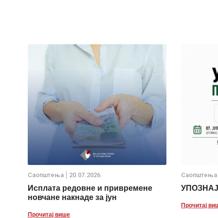
Саопштења
20.07.2026.
Саопштења
Исплата редовне и привремене
УПОЗНА
новчане накнаде за јун
Прочитај ви
Прочитај више