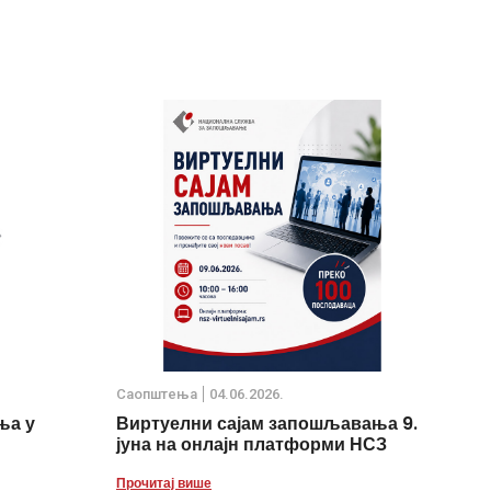
Саопштења
04.06.2026.
ња у
Виртуелни сајам запошљавања 9.
јуна на онлајн платформи НСЗ
Прочитај више