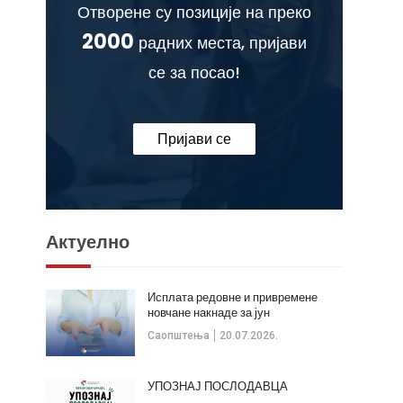
Отворене су позиције на преко
2000
радних места, пријави
се за посао!
Пријави се
Актуелно
Исплата редовне и привремене
новчане накнаде за јун
Саопштења
20.07.2026.
УПОЗНАЈ ПОСЛОДАВЦА