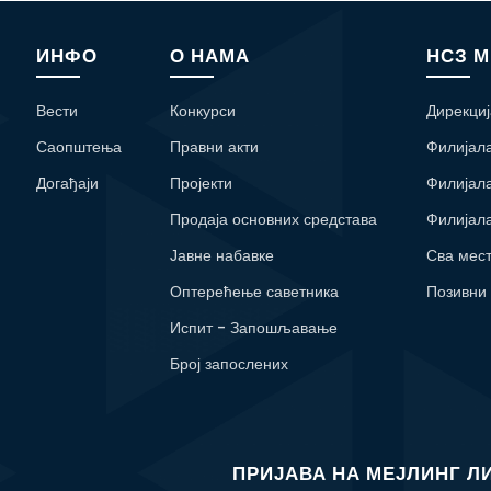
ИНФО
О НАМА
НСЗ 
Вести
Конкурси
Дирекциј
Саопштења
Правни акти
Филијал
Догађаји
Пројекти
Филијал
Продаја основних средстава
Филијал
Јавне набавке
Сва мес
Оптерећење саветника
Позивни
Испит - Запошљавање
Број запослених
ПРИЈАВА НА МЕЈЛИНГ Л