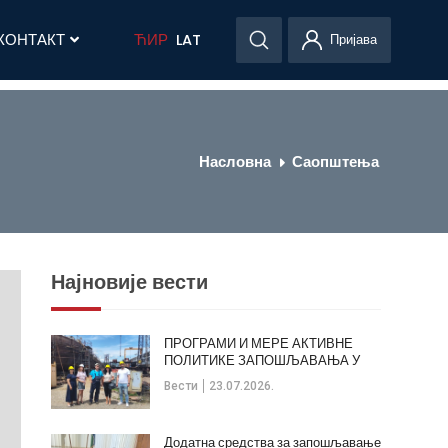
КОНТАКТ
ЋИР
LAT
Пријава
Насловна
Саопштења
Најновије вести
ПРОГРАМИ И МЕРЕ АКТИВНЕ
ПОЛИТИКЕ ЗАПОШЉАВАЊА У
ОПШТИНИ КЛАДОВО
Вести
23.07.2026.
Додатна средства за запошљавање