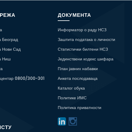
МРЕЖА
ДОКУМЕНТА
а
Информатор о раду НСЗ
а Београд
Заштита података о личности
а Нови Сад
Статистички билтени НСЗ
а Ниш
Јединствени кодекс шифара
та
План јавних набавки
 центар 0800/300-301
Анкета послодаваца
Каталог обука
Политике ИМС
Политика приватности
ИСТУ