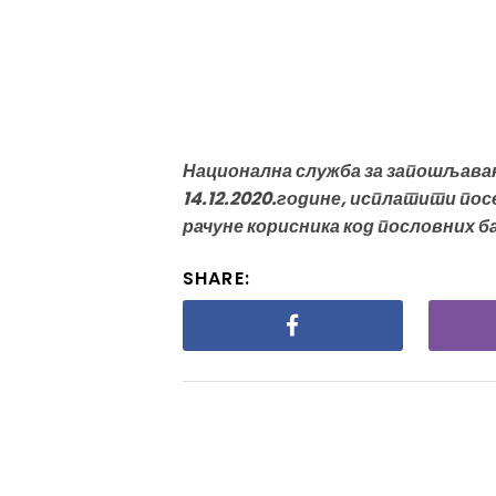
Национална служба за запошљавањ
14.12.2020.године, исплатити пос
рачуне корисника код пословних ба
SHARE: