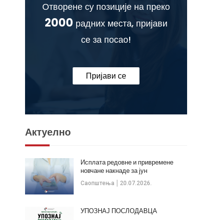
Отворене су позиције на преко
2000
радних места, пријави
се за посао!
Пријави се
Актуелно
Исплата редовне и привремене
новчане накнаде за јун
Саопштења
20.07.2026.
УПОЗНАЈ ПОСЛОДАВЦА