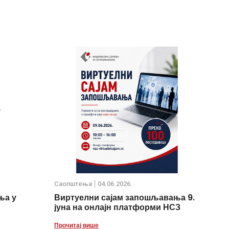
Саопштења
04.06.2026.
ња у
Виртуелни сајам запошљавања 9.
јуна на онлајн платформи НСЗ
Прочитај више