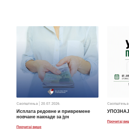
Саопштења
20.07.2026.
Саопштења
Исплата редовне и привремене
УПОЗНА
новчане накнаде за јун
Прочитај ви
Прочитај више