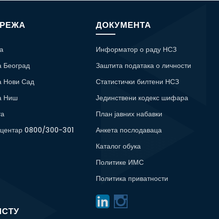
МРЕЖА
ДОКУМЕНТА
а
Информатор о раду НСЗ
а Београд
Заштита података о личности
а Нови Сад
Статистички билтени НСЗ
а Ниш
Јединствени кодекс шифара
та
План јавних набавки
 центар 0800/300-301
Анкета послодаваца
Каталог обука
Политике ИМС
Политика приватности
ИСТУ