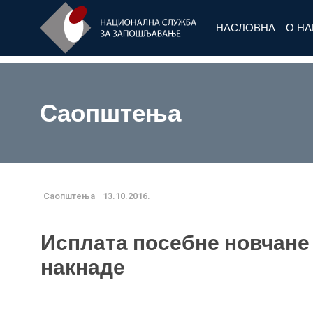
НАСЛОВНА
О Н
Саопштења
Саопштења
13.10.2016.
Исплата посебне новчане
накнаде