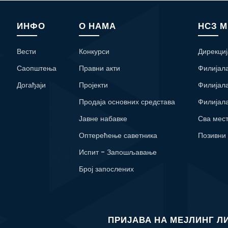
ИНФО
О НАМА
НСЗ 
Вести
Конкурси
Дирекциј
Саопштења
Правни акти
Филијал
Догађаји
Пројекти
Филијал
Продаја основних средстава
Филијал
Јавне набавке
Сва мес
Оптерећење саветника
Позивни
Испит - Запошљавање
Број запослених
ПРИЈАВА НА МЕЈЛИНГ Л