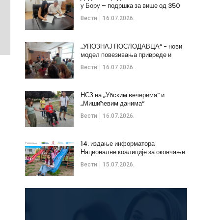
у Бору – подршка за више од 350
незапослених
Вести
16.07.2026.
„УПОЗНАЈ ПОСЛОДАВЦА“ - нови
модел повезивања привреде и
стручних кадрова
Вести
16.07.2026.
НСЗ на „Убским вечерима“ и
„Мишићевим данима“
Вести
16.07.2026.
14. издање информатора
Националне коалиције за окончање
дечијих бракова
Вести
15.07.2026.