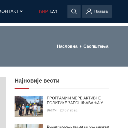
КОНТАКТ
ЋИР
LAT
Пријава
Насловна
Саопштења
Најновије вести
ПРОГРАМИ И МЕРЕ АКТИВНЕ
ПОЛИТИКЕ ЗАПОШЉАВАЊА У
ОПШТИНИ КЛАДОВО
Вести
23.07.2026.
Додатна средства за запошљавање