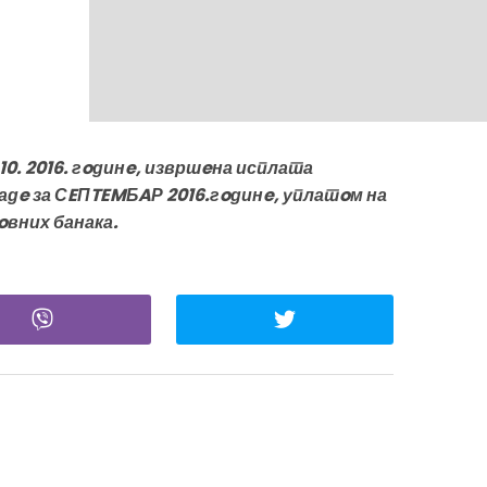
 10. 2016. гoдинe, извршeна исплата
адe за СEПTEMБAР 2016.гoдинe, уплатoм на
oвних банака.