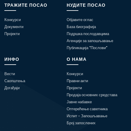
ТРАЖИТЕ ПОСАО
НУДИТЕ ПОСАО
Конкурси
Објавите оглас
Документи
База биографија
Пројекти
Подршка послодавцима
Агенције за запошљавање
Публикација "Послови"
ИНФО
О НАМА
Вести
Конкурси
Саопштења
Правни акти
Догађаји
Пројекти
Продаја основних средстава
Јавне набавке
Оптерећење саветника
Испит - Запошљавање
Број запослених