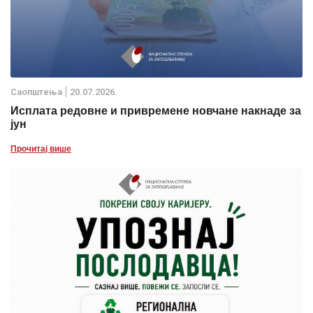
Саопштења
20.07.2026.
Исплата редовне и привремене новчане накнаде за
јун
Прочитај више