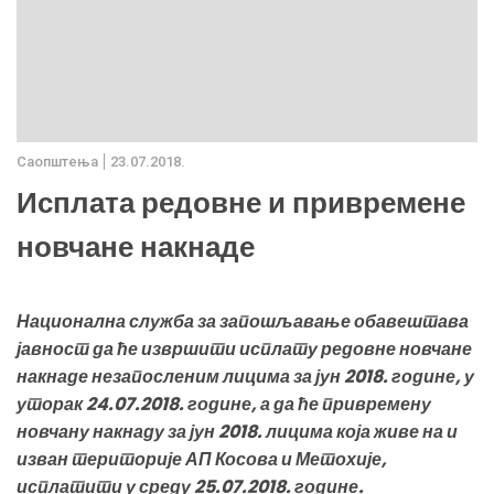
Саопштења
23.07.2018.
Исплата редовне и привремене
новчане накнаде
Национална служба за запошљавање обавештава
јавност да ће извршити исплату редовне новчане
накнаде незапосленим лицима за јун 2018. године, у
уторак 24.07.2018. године, а да ће привремену
новчану накнаду за јун 2018. лицима која живе на и
изван територије АП Косова и Метохије,
исплатити у среду 25.07.2018. године.