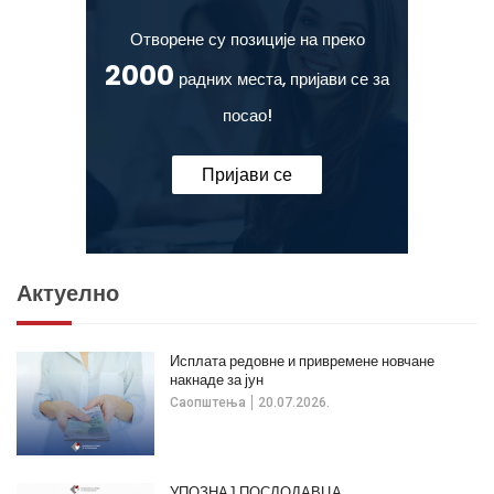
Отворене су позиције на преко
2000
радних места, пријави се за
посао!
Пријави се
Актуелно
Исплата редовне и привремене новчане
накнаде за јун
Саопштења
20.07.2026.
УПОЗНАЈ ПОСЛОДАВЦА