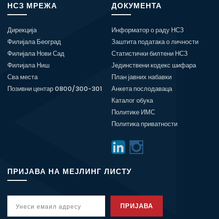
НСЗ МРЕЖА
ДОКУМЕНТА
Дирекција
Информатор о раду НСЗ
Филијала Београд
Заштита података о личности
Филијала Нови Сад
Статистички билтени НСЗ
Филијала Ниш
Јединствени кодекс шифара
Сва места
План јавних набавки
Позивни центар 0800/300-301
Анкета послодаваца
Каталог обука
Политике ИМС
Политика приватности
ПРИЈАВА НА МЕЈЛИНГ ЛИСТУ
ПРИЈАВА