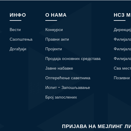
ИНФО
О НАМА
НСЗ 
Вести
Конкурси
Дирекциј
Саопштења
Правни акти
Филијал
Догађаји
Пројекти
Филијал
Продаја основних средстава
Филијал
Јавне набавке
Сва мес
Оптерећење саветника
Позивни
Испит - Запошљавање
Број запослених
ПРИЈАВА НА МЕЈЛИНГ Л