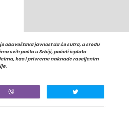
e obaveštava javnost da će sutra, u sredu
ma svih pošta u Srbiji, početi isplata
cima, kao i privreme naknade raseljenim
je.