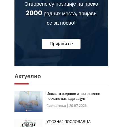
Отворене су позиције на преко
2000
радних места, пријави
се за посао!
Пријави се
Актуелно
Исплата редовне и привремене
новчане накнаде за јун
Саопштења
20.07.2026.
УПОЗНАЈ ПОСЛОДАВЦА