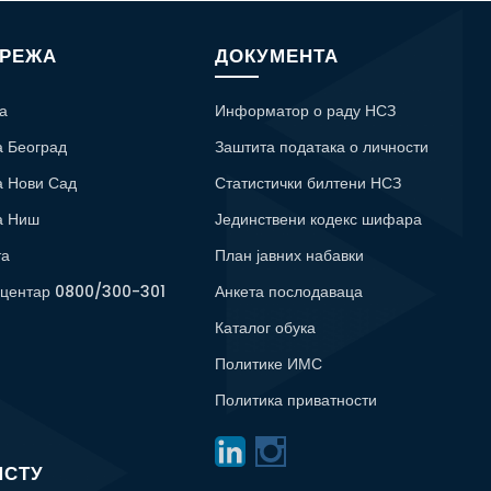
МРЕЖА
ДОКУМЕНТА
а
Информатор о раду НСЗ
а Београд
Заштита података о личности
а Нови Сад
Статистички билтени НСЗ
а Ниш
Јединствени кодекс шифара
та
План јавних набавки
 центар 0800/300-301
Анкета послодаваца
Каталог обука
Политике ИМС
Политика приватности
ИСТУ