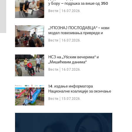
у Бору – подршка за више од 350
незапослених
Вести
16.07.2026.
„УПОЗНАЈ ПОСЛОДАВЦА“ - нови
модел повезивања привреде и
стручних кадрова
Вести
16.07.2026.
НСЗ на „Убским вечерима“ и
„Мишићевим данима“
Вести
16.07.2026.
14. издање информатора
Националне коалиције за окончање
дечијих бракова
Вести
15.07.2026.