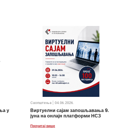
Саопштења
04.06.2026.
ња у
Виртуелни сајам запошљавања 9.
јуна на онлајн платформи НСЗ
Прочитај више