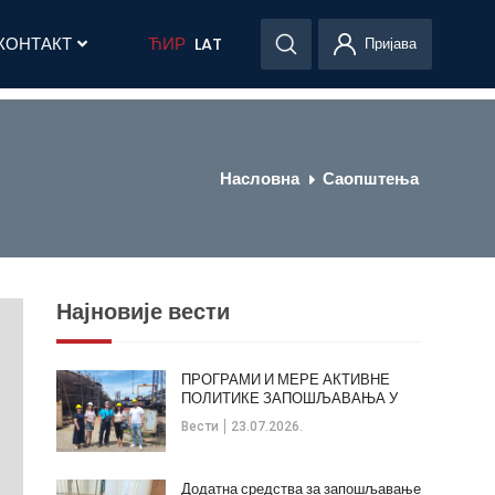
КОНТАКТ
ЋИР
LAT
Пријава
Насловна
Саопштења
Најновије вести
ПРОГРАМИ И МЕРЕ АКТИВНЕ
ПОЛИТИКЕ ЗАПОШЉАВАЊА У
ОПШТИНИ КЛАДОВО
Вести
23.07.2026.
Додатна средства за запошљавање