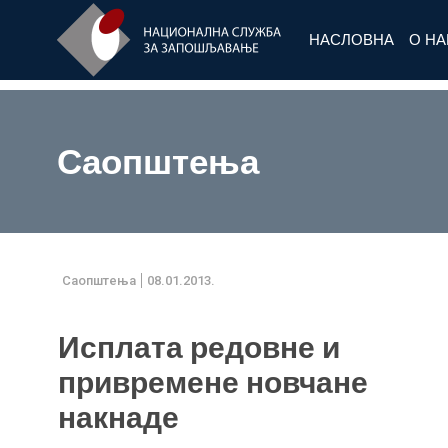
НАСЛОВНА
О Н
Саопштења
Саопштења
08.01.2013.
Исплата редовне и
привремене новчане
накнаде