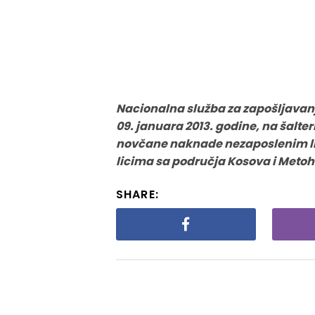
Nacionalna služba za zapošljavanj
09. januara 2013. godine, na šalteri
novčane naknade nezaposlenim li
licima sa područja Kosova i Metohi
SHARE: