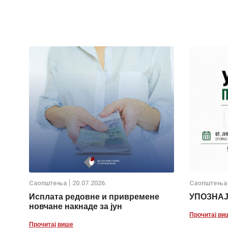
Саопштења
20.07.2026.
Саопштења
Исплата редовне и привремене
УПОЗНА
новчане накнаде за јун
Прочитај ви
Прочитај више