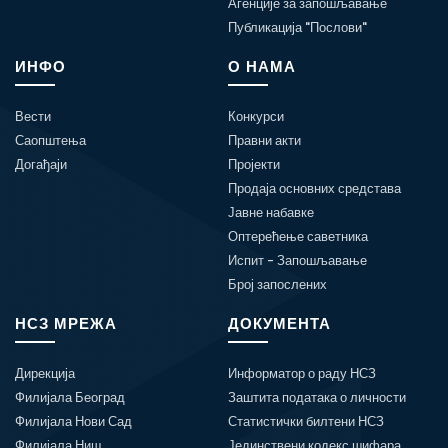
Агенције за запошљавање
Публикација "Послови"
ИНФО
О НАМА
Вести
Конкурси
Саопштења
Правни акти
Догађаји
Пројекти
Продаја основних средстава
Јавне набавке
Оптерећење саветника
Испит - Запошљавање
Број запослених
НСЗ МРЕЖА
ДОКУМЕНТА
Дирекција
Информатор о раду НСЗ
Филијала Београд
Заштита података о личности
Филијала Нови Сад
Статистички билтени НСЗ
Филијала Ниш
Јединствени кодекс шифара