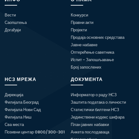
Вести
Конкурси
Саопштења
Правни акти
Догађаји
Пројекти
Продаја основних средстава
Јавне набавке
Оптерећење саветника
Испит - Запошљавање
Број запослених
НСЗ МРЕЖА
ДОКУМЕНТА
Дирекција
Информатор о раду НСЗ
Филијала Београд
Заштита података о личности
Филијала Нови Сад
Статистички билтени НСЗ
Филијала Ниш
Јединствени кодекс шифара
Сва места
План јавних набавки
Позивни центар 0800/300-301
Анкета послодаваца