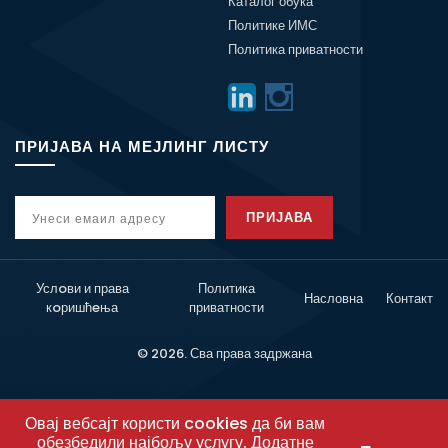
Каталог обука
Политике ИМС
Политика приватности
ПРИЈАВА НА МЕЈЛИНГ ЛИСТУ
ПРИЈАВА
Услoви и права
Политика
Насловна
Контакт
кoришћeња
приватности
© 2026. Сва права задржана
Овај вебсајт користи cookies да би вам
обезбедили најбољу услугу. Додатне