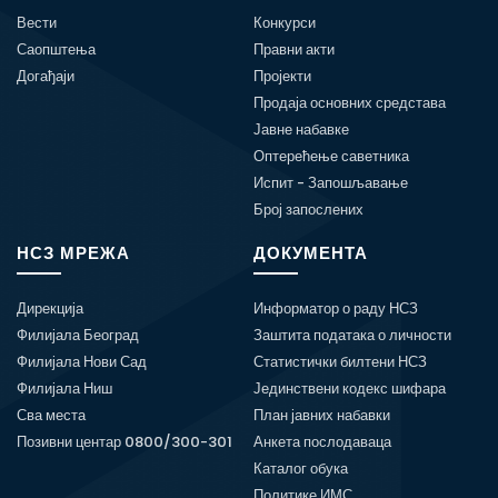
Вести
Конкурси
Саопштења
Правни акти
Догађаји
Пројекти
Продаја основних средстава
Јавне набавке
Оптерећење саветника
Испит - Запошљавање
Број запослених
НСЗ МРЕЖА
ДОКУМЕНТА
Дирекција
Информатор о раду НСЗ
Филијала Београд
Заштита података о личности
Филијала Нови Сад
Статистички билтени НСЗ
Филијала Ниш
Јединствени кодекс шифара
Сва места
План јавних набавки
Позивни центар 0800/300-301
Анкета послодаваца
Каталог обука
Политике ИМС