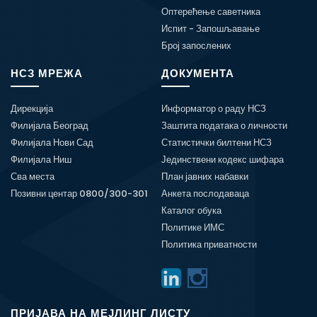
Оптерећење саветника
Испит - Запошљавање
Број запослених
НСЗ МРЕЖА
ДОКУМЕНТА
Дирекција
Информатор о раду НСЗ
Филијала Београд
Заштита података о личности
Филијала Нови Сад
Статистички билтени НСЗ
Филијала Ниш
Јединствени кодекс шифара
Сва места
План јавних набавки
Позивни центар 0800/300-301
Анкета послодаваца
Каталог обука
Политике ИМС
Политика приватности
ПРИЈАВА НА МЕЈЛИНГ ЛИСТУ