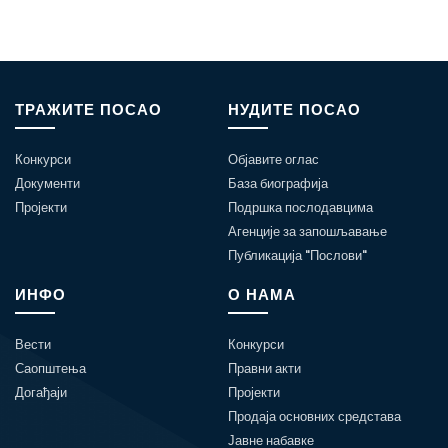
ТРАЖИТЕ ПОСАО
НУДИТЕ ПОСАО
Конкурси
Објавите оглас
Документи
База биографија
Пројекти
Подршка послодавцима
Агенције за запошљавање
Публикација "Послови"
ИНФО
О НАМА
Вести
Конкурси
Саопштења
Правни акти
Догађаји
Пројекти
Продаја основних средстава
Јавне набавке