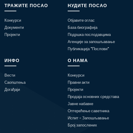
ТРАЖИТЕ ПОСАО
НУДИТЕ ПОСАО
Конкурси
Објавите оглас
Документи
База биографија
Пројекти
Подршка послодавцима
Агенције за запошљавање
Публикација "Послови"
ИНФО
О НАМА
Вести
Конкурси
Саопштења
Правни акти
Догађаји
Пројекти
Продаја основних средстава
Јавне набавке
Оптерећење саветника
Испит - Запошљавање
Број запослених