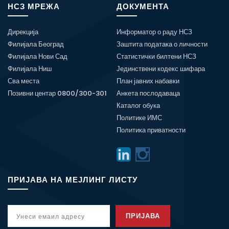
НСЗ МРЕЖА
ДОКУМЕНТА
Дирекција
Информатор о раду НСЗ
Филијала Београд
Заштита података о личности
Филијала Нови Сад
Статистички билтени НСЗ
Филијала Ниш
Јединствени кодекс шифара
Сва места
План јавних набавки
Позивни центар 0800/300-301
Анкета послодаваца
Каталог обука
Политике ИМС
Политика приватности
ПРИЈАВА НА МЕЈЛИНГ ЛИСТУ
ПРИЈАВА