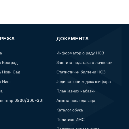
МРЕЖА
ДОКУМЕНТА
а
Информатор о раду НСЗ
а Београд
Заштита података о личности
а Нови Сад
Статистички билтени НСЗ
а Ниш
Јединствени кодекс шифара
та
План јавних набавки
 центар 0800/300-301
Анкета послодаваца
Каталог обука
Политике ИМС