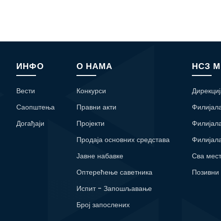
ИНФО
О НАМА
НСЗ 
Вести
Конкурси
Дирекциј
Саопштења
Правни акти
Филијал
Догађаји
Пројекти
Филијал
Продаја основних средстава
Филијал
Јавне набавке
Сва мес
Оптерећење саветника
Позивни
Испит - Запошљавање
Број запослених