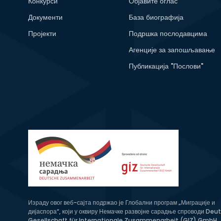
Конкурси
Објавите оглас
Документи
База биографија
Пројекти
Подршка послодавцима
Агенције за запошљавање
Публикација "Послови"
Израду овог веб-сајта подржао је Глобални програм „Миграције и
дијаспора“, који у оквиру Немачке развојне сарадње спроводи Deu
Gesellschaft für Internationale Zusammenarbeit (GIZ) GmbH