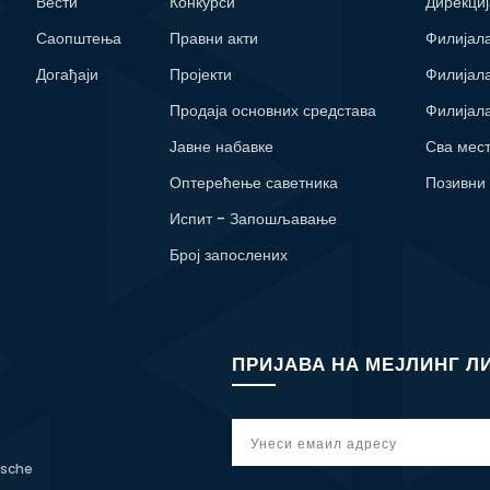
Вести
Конкурси
Дирекциј
Саопштења
Правни акти
Филијал
Догађаји
Пројекти
Филијал
Продаја основних средстава
Филијал
Јавне набавке
Сва мес
Оптерећење саветника
Позивни
Испит - Запошљавање
Број запослених
ПРИЈАВА НА МЕЈЛИНГ Л
tsche