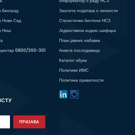
а
Информатор о раду НСЗ
а Београд
Заштита података о личности
а Нови Сад
Статистички билтени НСЗ
а Ниш
Јединствени кодекс шифара
та
План јавних набавки
 центар 0800/300-301
Анкета послодаваца
Каталог обука
Политике ИМС
Политика приватности
ИСТУ
ПРИЈАВА