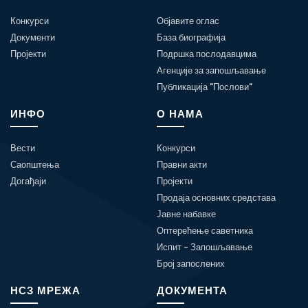
Конкурси
Објавите оглас
Документи
База биографија
Пројекти
Подршка послодавцима
Агенције за запошљавање
Публикација "Послови"
ИНФО
О НАМА
Вести
Конкурси
Саопштења
Правни акти
Догађаји
Пројекти
Продаја основних средстава
Јавне набавке
Оптерећење саветника
Испит - Запошљавање
Број запослених
НСЗ МРЕЖА
ДОКУМЕНТА