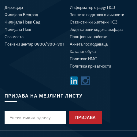
Дирекција
Информатор о раду НСЗ
Филијала Београд
Заштита података о личности
Филијала Нови Сад
Статистички билтени НСЗ
Филијала Ниш
Јединствени кодекс шифара
Сва места
План јавних набавки
Позивни центар 0800/300-301
Анкета послодаваца
Каталог обука
Политике ИМС
Политика приватности
ПРИЈАВА НА МЕЈЛИНГ ЛИСТУ
ПРИЈАВА