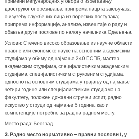
примени међународних уговора о избегавању
двоструког опорезивања; припрема нацрта закључака
о изузећу службених лица из пореских поступака;
припрема информације, анализе, извештаје о раду и
обавља друге послове по налогу начелника Одељења.
Услови: Стечено високо образовање из научне области
правне или економске науке на основним академским
студијама у обиму од најмање 240 ЕСПБ, мастер
академским студијама, специјалистичким академским
студијама, специјалистичким струковним студијама,
односно на основним студијама у трајању од најмање
четири године или специјалистичким студијама на
факултету, положен државни стручни испит, радно
искуство у струци од најмање 5 година, као и
компетенције потребне за рад на радном месту.
Место рада: Београд
3. Радно место нормативно – правни послови 1, у