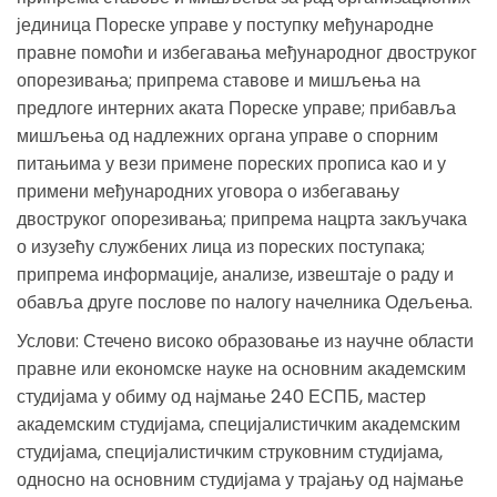
јединица Пореске управе у поступку међународне
правне помоћи и избегавања међународног двоструког
опорезивања; припрема ставове и мишљења на
предлоге интерних аката Пореске управе; прибавља
мишљења од надлежних органа управе о спорним
питањима у вези примене пореских прописа као и у
примени међународних уговора о избегавању
двоструког опорезивања; припрема нацрта закључака
о изузећу службених лица из пореских поступака;
припрема информације, анализе, извештаје о раду и
обавља друге послове по налогу начелника Одељења.
Услови: Стечено високо образовање из научне области
правне или економске науке на основним академским
студијама у обиму од најмање 240 ЕСПБ, мастер
академским студијама, специјалистичким академским
студијама, специјалистичким струковним студијама,
односно на основним студијама у трајању од најмање