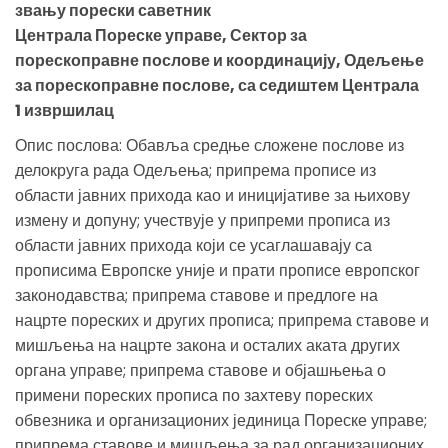
звању порески саветник
Централа Пореске управе, Сектор за
порескоправне послове и координацију, Одељење
за порескоправне послове, са седиштем Централа
1 извршилац
Опис послова: Обавља средње сложене послове из
делокруга рада Одељења; припрема прописе из
области јавних прихода као и иницијативе за њихову
измену и допуну; учествује у припреми прописа из
области јавних прихода који се усаглашавају са
прописима Европске уније и прати прописе европског
законодавства; припрема ставове и предлоге на
нацрте пореских и других прописа; припрема ставове и
мишљења на нацрте закона и осталих аката других
органа управе; припрема ставове и објашњења о
примени пореских прописа по захтеву пореских
обвезника и организационих јединица Пореске управе;
припрема ставове и мишљења за рад организационих