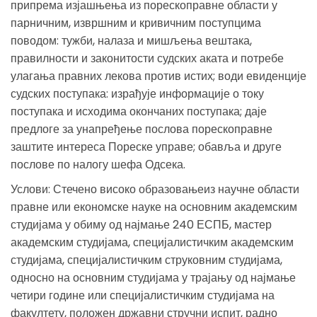
припрема изјашњења из порескоправне области у
парничним, извршним и кривичним поступцима
поводом: тужби, налаза и мишљења вештака,
правилности и законитости судских аката и потребе
улагања правних лекова против истих; води евиденције
судских поступака: израђује информације о току
поступака и исходима окончаних поступака; даје
предлоге за унапређење послова порескоправне
заштите интереса Пореске управе; обавља и друге
послове по налогу шефа Одсека.
Услови: Стечено високо образовањеиз научне области
правне или економске науке на основним академским
студијама у обиму од најмање 240 ЕСПБ, мастер
академским студијама, специјалистичким академским
студијама, специјалистичким струковним студијама,
односно на основним студијама у трајању од најмање
четири године или специјалистичким студијама на
факултету, положен државни стручни испит, радно