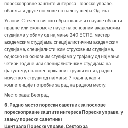
порескоправне заштите интереса Пореске управе;
обавља и друге послове по налогу шефа Одсека.
Услови: Стечено високо образовање из научне области
правне или економске науке на основним академским
студијама у обиму од најмање 240 ЕСПБ, мастер
академским студијама, специјалистичким академским
студијама, специјалистичким струковним студијама,
односно на основним студијама у трајању од најмање
четири године или специјалистичким студијама на
факултету, положен државни стручни испит, радно
искуство у струци од најмање 7 година, као и
компетенције потребне за рад на радном месту.
Место рада: Београд
6. Радно место порески саветник за послове
порескоправне заштите интереса Пореске управе, у
звању порески саветник I
Централа Пореске управе, Сектор за