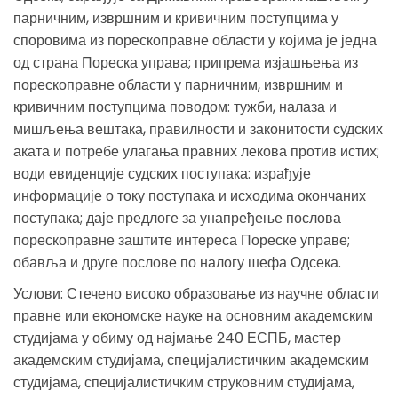
парничним, извршним и кривичним поступцима у
споровима из порескоправне области у којима је једна
од страна Пореска управа; припрема изјашњења из
порескоправне области у парничним, извршним и
кривичним поступцима поводом: тужби, налаза и
мишљења вештака, правилности и законитости судских
аката и потребе улагања правних лекова против истих;
води евиденције судских поступака: израђује
информације о току поступака и исходима окончаних
поступака; даје предлоге за унапређење послова
порескоправне заштите интереса Пореске управе;
обавља и друге послове по налогу шефа Одсека.
Услови: Стечено високо образовање из научне области
правне или економске науке на основним академским
студијама у обиму од најмање 240 ЕСПБ, мастер
академским студијама, специјалистичким академским
студијама, специјалистичким струковним студијама,