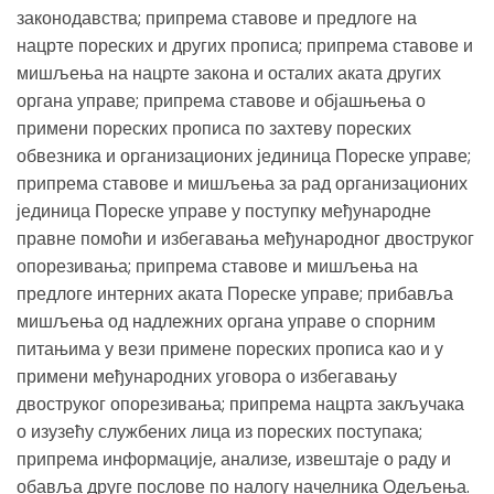
законодавства; припрема ставове и предлоге на
нацрте пореских и других прописа; припрема ставове и
мишљења на нацрте закона и осталих аката других
органа управе; припрема ставове и објашњења о
примени пореских прописа по захтеву пореских
обвезника и организационих јединица Пореске управе;
припрема ставове и мишљења за рад организационих
јединица Пореске управе у поступку међународне
правне помоћи и избегавања међународног двоструког
опорезивања; припрема ставове и мишљења на
предлоге интерних аката Пореске управе; прибавља
мишљења од надлежних органа управе о спорним
питањима у вези примене пореских прописа као и у
примени међународних уговора о избегавању
двоструког опорезивања; припрема нацрта закључака
о изузећу службених лица из пореских поступака;
припрема информације, анализе, извештаје о раду и
обавља друге послове по налогу начелника Одељења.