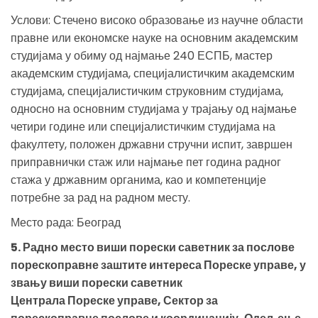
Услови: Стечено високо образовање из научне области
правне или економске науке на основним академским
студијама у обиму од најмање 240 ЕСПБ, мастер
академским студијама, специјалистичким академским
студијама, специјалистичким струковним студијама,
односно на основним студијама у трајању од најмање
четири године или специјалистичким студијама на
факултету, положен државни стручни испит, завршен
приправнички стаж или најмање пет година радног
стажа у државним органима, као и компетенције
потребне за рад на радном месту.
Место рада: Београд
5. Радно место виши порески саветник за послове
порескоправне заштите интереса Пореске управе, у
звању виши порески саветник
Централа Пореске управе, Сектор за