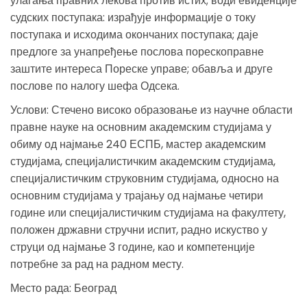
улагања правних лекова против истих; води евиденције
судских поступака: израђује информације о току
поступака и исходима окончаних поступака; даје
предлоге за унапређење послова порескоправне
заштите интереса Пореске управе; обавља и друге
послове по налогу шефа Одсека.
Услови: Стечено високо образовање из научне области
правне науке на основним академским студијама у
обиму од најмање 240 ЕСПБ, мастер академским
студијама, специјалистичким академским студијама,
специјалистичким струковним студијама, односно на
основним студијама у трајању од најмање четири
године или специјалистичким студијама на факултету,
положен државни стручни испит, радно искуство у
струци од најмање 3 године, као и компетенције
потребне за рад на радном месту.
Место рада: Београд