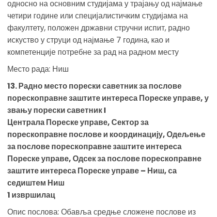
односно на основним студијама у трајању од најмање
четири године или специјалистичким студијама на
факултету, положен државни стручни испит, радно
искуство у струци од најмање 7 година, као и
компетенције потребне за рад на радном месту
Место рада: Ниш
13. Радно место порески саветник за послове
порескоправне заштите интереса Пореске управе, у
звању порески саветник I
Централа Пореске управе, Сектор за
порескоправне послове и координацију, Одељење
за послове порескоправне заштите интереса
Пореске управе, Одсек за послове порескоправне
заштите интереса Пореске управе – Ниш, са
седиштем Ниш
1 извршилац
Опис послова: Обавља средње сложене послове из