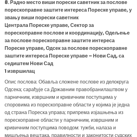
8. Радно место виши порески саветник за послове
порескоправне заштите интереса Пореске управе, у
звању виши порески саветник
Централа Пореске управе, Сектор за
порескоправне послове и координацију, Одељење
за послове порескоправне заштите интереса
Пореске управе, Одсек за послове порескоправне
заштите интереса Пореске управе – Нови Сад, са
седиштем Нови Сад
1 извршилац
Опис послова: Обавља сложене послове из делокруга
Одсека; сарађује са Државним правобранилаштвом у
парничним, извршним и кривичним поступцима у
споровима из порескоправне области у којима је једна
од страна Пореска управа; припрема изјашњења из
порескоправне области у парничним, извршним и
кривичним поступцима поводом: тужби, налаза и
мишљења вештака, правилности и законитости судских