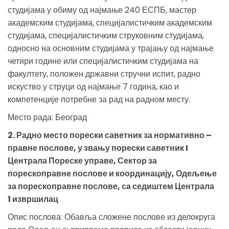
студијама у обиму од најмање 240 ЕСПБ, мастер
академским студијама, специјалистичким академским
студијама, специјалистичким струковним студијама,
односно на основним студијама у трајању од најмање
четири године или специјалистичким студијама на
факултету, положен државни стручни испит, радно
искуство у струци од најмање 7 година, као и
компетенције потребне за рад на радном месту.
Место рада: Београд
2. Радно место порески саветник за нормативно –
правне послове, у звању порески саветник I
Централа Пореске управе, Сектор за
порескоправне послове и координацију, Одељење
за порескоправне послове, са седиштем Централа
1 извршилац
Опис послова: Обавља сложене послове из делокруга