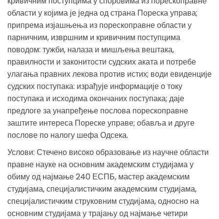
кривичним поступцима у споровима из порескоправне
области у којима је једна од страна Пореска управа;
припрема изјашњења из порескоправне области у
парничним, извршним и кривичним поступцима
поводом: тужби, налаза и мишљења вештака,
правилности и законитости судских аката и потребе
улагања правних лекова против истих; води евиденције
судских поступака: израђује информације о току
поступака и исходима окончаних поступака; даје
предлоге за унапређење послова порескоправне
заштите интереса Пореске управе; обавља и друге
послове по налогу шефа Одсека.
Услови: Стечено високо образовање из научне области
правне науке на основним академским студијама у
обиму од најмање 240 ЕСПБ, мастер академским
студијама, специјалистичким академским студијама,
специјалистичким струковним студијама, односно на
основним студијама у трајању од најмање четири