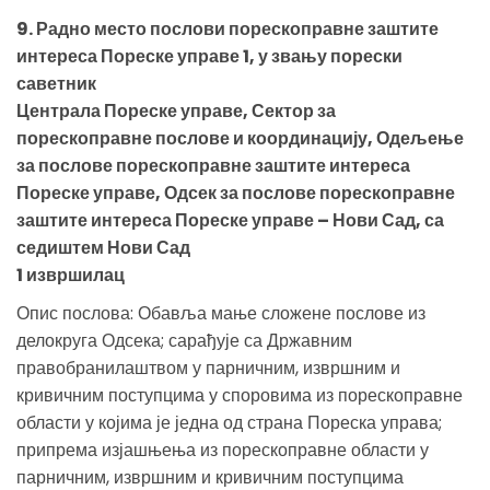
9. Радно место послови порескоправне заштите
интереса Пореске управе 1, у звању порески
саветник
Централа Пореске управе, Сектор за
порескоправне послове и координацију, Одељење
за послове порескоправне заштите интереса
Пореске управе, Одсек за послове порескоправне
заштите интереса Пореске управе – Нови Сад, са
седиштем Нови Сад
1 извршилац
Опис послова: Обавља мање сложене послове из
делокруга Одсека; сарађује са Државним
правобранилаштвом у парничним, извршним и
кривичним поступцима у споровима из порескоправне
области у којима је једна од страна Пореска управа;
припрема изјашњења из порескоправне области у
парничним, извршним и кривичним поступцима