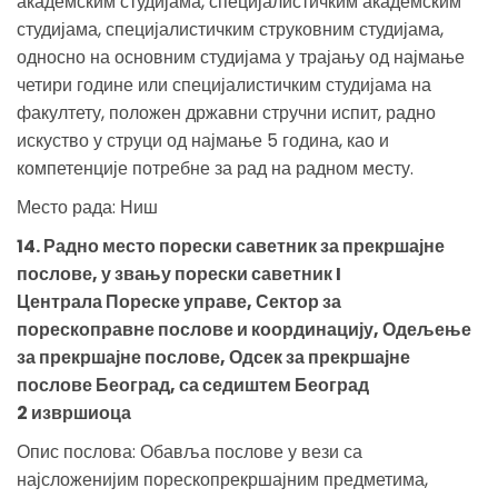
академским студијама, специјалистичким академским
студијама, специјалистичким струковним студијама,
односно на основним студијама у трајању од најмање
четири године или специјалистичким студијама на
факултету, положен државни стручни испит, радно
искуство у струци од најмање 5 година, као и
компетенције потребне за рад на радном месту.
Место рада: Ниш
14. Радно место порески саветник за прекршајне
послове, у звању порески саветник I
Централа Пореске управе, Сектор за
порескоправне послове и координацију, Одељење
за прекршајне послове, Одсек за прекршајне
послове Београд, са седиштем Београд
2 извршиоца
Опис послова: Обавља послове у вези са
најсложенијим порескопрекршајним предметима,