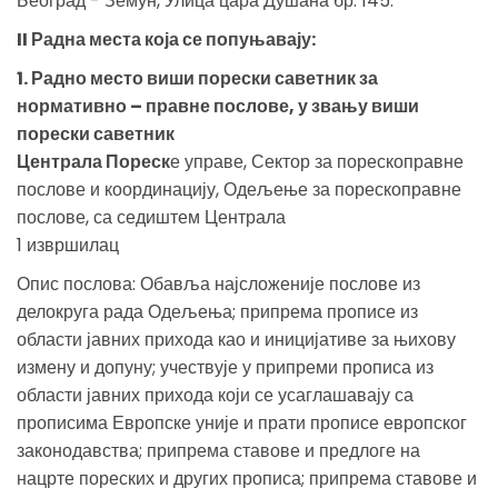
Београд - Земун, Улица цара Душана бр. 145.
II Радна места која се попуњавају:
1. Радно место виши порески саветник за
нормативно – правне послове, у звању виши
порески саветник
Централа Пореск
е управе, Сектор за порескоправне
послове и координацију, Одељење за порескоправне
послове, са седиштем Централа
1 извршилац
Опис послова: Обавља најсложеније послове из
делокруга рада Одељења; припрема прописе из
области јавних прихода као и иницијативе за њихову
измену и допуну; учествује у припреми прописа из
области јавних прихода који се усаглашавају са
прописима Европске уније и прати прописе европског
законодавства; припрема ставове и предлоге на
нацрте пореских и других прописа; припрема ставове и