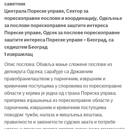
саветник
Централа Пореске управе, Сектор за
порескоправне послове и координацију, Одељење
за послове порескоправне заштите интереса
Пореске управе, Одсек за послове порескоправне
заштите интереса Пореске управе - Београд, са
седиштем Београд
1 извршилац
Опис послова: Обавља мање сложене послове из
делокруга Одсека; сарађује са Државним
правобранилаштвом у парничним, извршним и
кривичним поступцима у споровима из порескоправне
области у којима је једна од страна Пореска управа;
припрема изјашњења из порескоправне области у
парничним, извршним и кривичним поступцима
поводом: тужби, налаза и мишљења вештака,
правилности и законитости судских аката и потребе