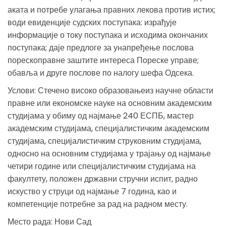
аката и потребе улагања правних лекова против истих;
води евиденције судских поступака: израђује
информације о току поступака и исходима окончаних
поступака; даје предлоге за унапређење послова
порескоправне заштите интереса Пореске управе;
обавља и друге послове по налогу шефа Одсека.
Услови: Стечено високо образовањеиз научне области
правне или економске науке на основним академским
студијама у обиму од најмање 240 ЕСПБ, мастер
академским студијама, специјалистичким академским
студијама, специјалистичким струковним студијама,
односно на основним студијама у трајању од најмање
четири године или специјалистичким студијама на
факултету, положен државни стручни испит, радно
искуство у струци од најмање 7 година, као и
компетенције потребне за рад на радном месту.
Место рада: Нови Сад