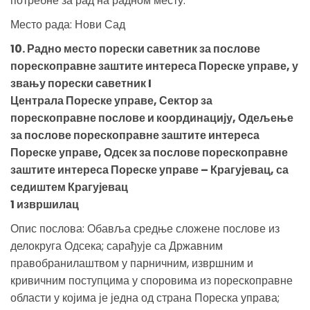
потребне за рад на радном месту.
Место рада: Нови Сад
10. Радно место порески саветник за послове
порескоправне заштите интереса Пореске управе, у
звању порески саветник I
Централа Пореске управе, Сектор за
порескоправне послове и координацију, Одељење
за послове порескоправне заштите интереса
Пореске управе, Одсек за послове порескоправне
заштите интереса Пореске управе – Крагујевац, са
седиштем Крагујевац
1 извршилац
Опис послова: Обавља средње сложене послове из
делокруга Одсека; сарађује са Државним
правобранилаштвом у парничним, извршним и
кривичним поступцима у споровима из порескоправне
области у којима је једна од страна Пореска управа;