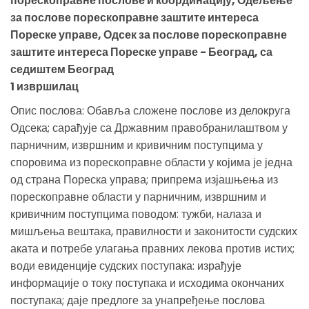
порескоправне послове и координацију, Одељење
за послове порескоправне заштите интереса
Пореске управе, Одсек за послове порескоправне
заштите интереса Пореске управе - Београд, са
седиштем Београд
1 извршилац
Опис послова: Обавља сложене послове из делокруга
Одсека; сарађује са Државним правобранилаштвом у
парничним, извршним и кривичним поступцима у
споровима из порескоправне области у којима је једна
од страна Пореска управа; припрема изјашњења из
порескоправне области у парничним, извршним и
кривичним поступцима поводом: тужби, налаза и
мишљења вештака, правилности и законитости судских
аката и потребе улагања правних лекова против истих;
води евиденције судских поступака: израђује
информације о току поступака и исходима окончаних
поступака; даје предлоге за унапређење послова