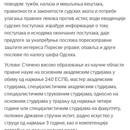
поводом: тужби, налаза и мишљења вештака,
правилности и законитости судских аката и потребе
улагања правних лекова против истих; води евиденције
судских поступака: израђује информације о току
поступака и исходима окончаних поступака; даје
предлоге за унапређење послова порескоправне
заштите интереса Пореске управе; обавља и друге
послове по налогу шефа Одсека.
Услови: Стечено високо образовање из научне области
правне науке на основним академским студијама у
обиму од најмање 240 ЕСПБ, мастер академским
студијама, специјалистичким академским студијама,
специјалистичким струковним студијама, односно на
основним студијама у трајању од најмање четири
године или специјалистичким студијама на факултету,
положен државни стручни испит, радно искуство у
струци од најмање 3 године, као и компетенције