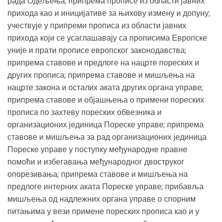
рада Одељења; припрема прописе из области јавних
прихода као и иницијативе за њихову измену и допуну;
учествује у припреми прописа из области јавних
прихода који се усаглашавају са прописима Европске
уније и прати прописе европског законодавства;
припрема ставове и предлоге на нацрте пореских и
других прописа; припрема ставове и мишљења на
нацрте закона и осталих аката других органа управе;
припрема ставове и објашњења о примени пореских
прописа по захтеву пореских обвезника и
организационих јединица Пореске управе; припрема
ставове и мишљења за рад организационих јединица
Пореске управе у поступку међународне правне
помоћи и избегавања међународног двоструког
опорезивања; припрема ставове и мишљења на
предлоге интерних аката Пореске управе; прибавља
мишљења од надлежних органа управе о спорним
питањима у вези примене пореских прописа као и у