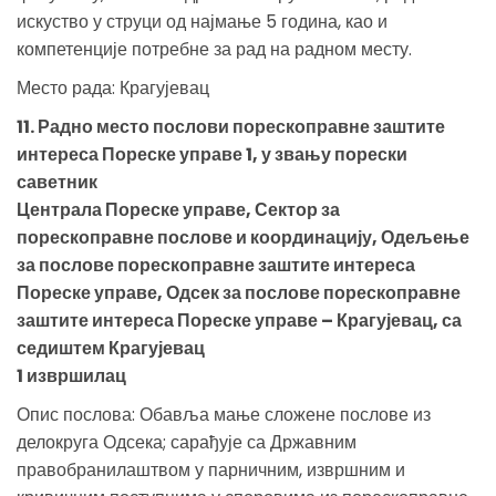
искуство у струци од најмање 5 година, као и
компетенције потребне за рад на радном месту.
Место рада: Крагујевац
11. Радно место послови порескоправне заштите
интереса Пореске управе 1, у звању порески
саветник
Централа Пореске управе, Сектор за
порескоправне послове и координацију, Одељење
за послове порескоправне заштите интереса
Пореске управе, Одсек за послове порескоправне
заштите интереса Пореске управе – Крагујевац, са
седиштем Крагујевац
1 извршилац
Опис послова: Обавља мање сложене послове из
делокруга Одсека; сарађује са Државним
правобранилаштвом у парничним, извршним и