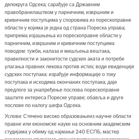
делокруга Одсека; сарађује са Државним
правобранилаштвом у парничним, извршним и
кривичним поступцима у споровима из порескоправне
области у којима је једна од страна Пореска управа;
припрема изјашњења из порескоправне области у
парничним, извршним и кривичним поступцима
поводом: тужби, налаза и мишљења вештака,
правилности и законитости судских аката и потребе
улагања правних лекова против истих; води евиденције
судских поступака: израђује информације о току
поступака и исходима окончаних поступака; даје
предлоге за унапређење послова порескоправне
заштите интереса Пореске управе; обавља и друге
послове по налогу шефа Одсека.
Услови: Стечено високо образовањеиз научне области
правне или економске науке на основним академским
студијама у обиму од најмање 240 ЕСПБ, мастер