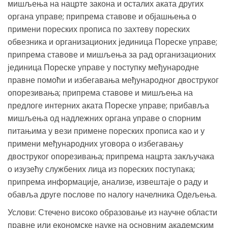
мишљења на нацрте закона и осталих аката других
органа управе; припрема ставове и објашњења о
примени пореских прописа по захтеву пореских
обвезника и организационих јединица Пореске управе;
припрема ставове и мишљења за рад организационих
јединица Пореске управе у поступку међународне
правне помоћи и избегавања међународног двоструког
опорезивања; припрема ставове и мишљења на
предлоге интерних аката Пореске управе; прибавља
мишљења од надлежних органа управе о спорним
питањима у вези примене пореских прописа као и у
примени међународних уговора о избегавању
двоструког опорезивања; припрема нацрта закључака
о изузећу службених лица из пореских поступака;
припрема информације, анализе, извештаје о раду и
обавља друге послове по налогу начелника Одељења.
Услови: Стечено високо образовање из научне области
правне или економске науке на основним академским