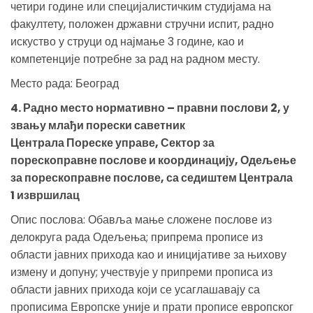
четири године или специјалистичким студијама на
факултету, положен државни стручни испит, радно
искуство у струци од најмање 3 године, као и
компетенције потребне за рад на радном месту.
Место рада: Београд
4. Радно место нормативно – правни послови 2, у
звању млађи порески саветник
Централа Пореске управе, Сектор за
порескоправне послове и координацију, Одељење
за порескоправне послове, са седиштем Централа
1 извршилац
Опис послова: Обавља мање сложене послове из
делокруга рада Одељења; припрема прописе из
области јавних прихода као и иницијативе за њихову
измену и допуну; учествује у припреми прописа из
области јавних прихода који се усаглашавају са
прописима Европске уније и прати прописе европског