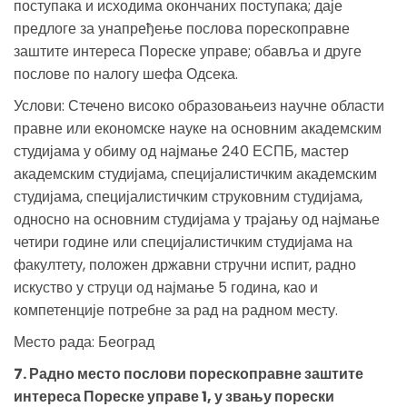
поступака и исходима окончаних поступака; даје
предлоге за унапређење послова порескоправне
заштите интереса Пореске управе; обавља и друге
послове по налогу шефа Одсека.
Услови: Стечено високо образовањеиз научне области
правне или економске науке на основним академским
студијама у обиму од најмање 240 ЕСПБ, мастер
академским студијама, специјалистичким академским
студијама, специјалистичким струковним студијама,
односно на основним студијама у трајању од најмање
четири године или специјалистичким студијама на
факултету, положен државни стручни испит, радно
искуство у струци од најмање 5 година, као и
компетенције потребне за рад на радном месту.
Место рада: Београд
7. Радно место послови порескоправне заштите
интереса Пореске управе 1, у звању порески