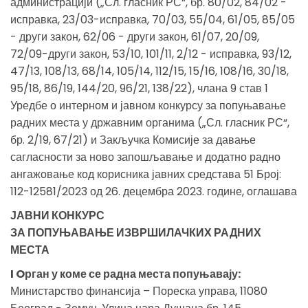
администрацији („Сл. гласник РС“, бр. 80/02, 84/02 -
исправка, 23/03-исправка, 70/03, 55/04, 61/05, 85/05
- други закон, 62/06 - други закон, 61/07, 20/09,
72/09-други закон, 53/10, 101/11, 2/12 - исправка, 93/12,
47/13, 108/13, 68/14, 105/14, 112/15, 15/16, 108/16, 30/18,
95/18, 86/19, 144/20, 96/21, 138/22), члана 9 став 1
Уредбе о интерном и јавном конкурсу за попуњавање
радних места у државним органима („Сл. гласник РС“,
бр. 2/19, 67/21) и Закључка Комисије за давање
сагласности за ново запошљавање и додатно радно
ангажовање код корисника јавних средстава 51 Број:
112-12581/2023 од 26. децембра 2023. године, оглашава
ЈАВНИ КОНКУРС
ЗА ПОПУЊАВАЊЕ ИЗВРШИЛАЧКИХ РАДНИХ
МЕСТА
I Oрган у коме се радна места попуњавају:
Министарство финансија – Пореска управа, 11080