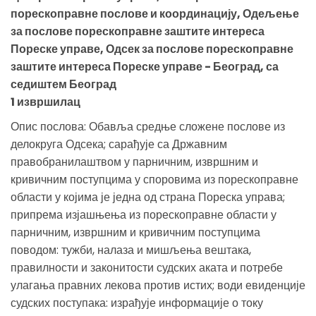
порескоправне послове и координацију, Одељење
за послове порескоправне заштите интереса
Пореске управе, Одсек за послове порескоправне
заштите интереса Пореске управе - Београд, са
седиштем Београд
1 извршилац
Опис послова: Обавља средње сложене послове из
делокруга Одсека; сарађује са Државним
правобранилаштвом у парничним, извршним и
кривичним поступцима у споровима из порескоправне
области у којима је једна од страна Пореска управа;
припрема изјашњења из порескоправне области у
парничним, извршним и кривичним поступцима
поводом: тужби, налаза и мишљења вештака,
правилности и законитости судских аката и потребе
улагања правних лекова против истих; води евиденције
судских поступака: израђује информације о току