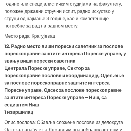
године или специјалистичким студијама на факултету,
положен државни стручни испит, радно искуство у
струци од најмање 3 године, као и компетенције
потребне за рад на радном месту.
Место рада: Крагујевац
12. Радно место виши порески саветник за послове
порескоправне заштите интереса Пореске управе, у
звању виши порески саветник
Централа Пореске управе, Сектор за
порескоправне послове и координацију, Одељење
за послове порескоправне заштите интереса
Пореске управе, Одсек за послове порескоправне
заштите интереса Пореске управе – Ниш, са
седиштем Ниш
1 извршилац
Опис послова: Обавља сложене послове из делокруга
Одсека; сарађује са Државним правобранилаштвом у