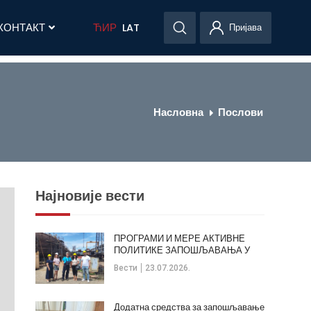
КОНТАКТ
ЋИР
LAT
Пријава
Насловна
Послови
Најновије вести
ПРОГРАМИ И МЕРЕ АКТИВНЕ
ПОЛИТИКЕ ЗАПОШЉАВАЊА У
ОПШТИНИ КЛАДОВО
Вести
23.07.2026.
Додатна средства за запошљавање