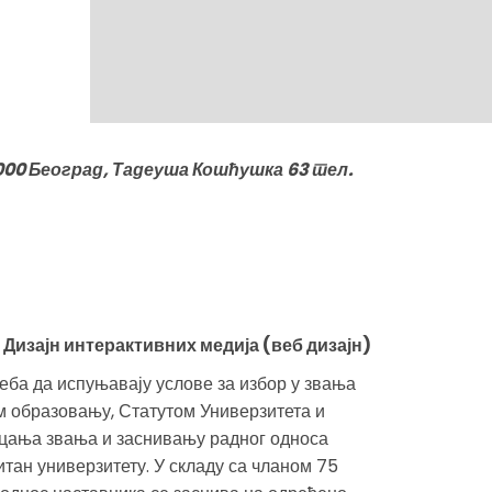
0 Београд, Тадеуша Кошћушка 63 тел.
 Дизајн интерактивних медија (веб дизајн)
ба да испуњавају услове за избор у звања
м образовању, Статутом Универзитета и
ицања звања и заснивању радног односа
тан универзитету. У складу са чланом 75