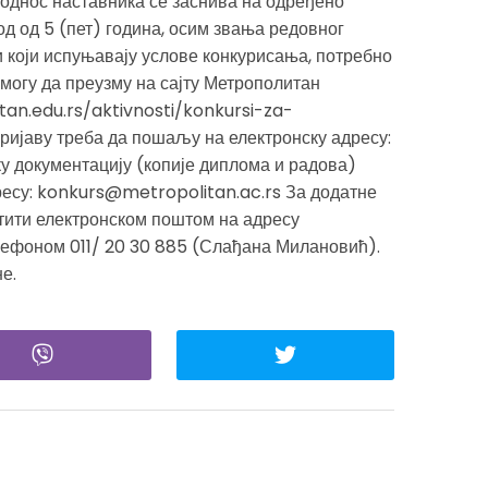
однос наставника се заснива на одређено
од од 5 (пет) година, осим звања редовног
 који испуњавају услове конкурисања, потребно
у могу да преузму на сајту Метрополитан
tan.edu.rs/aktivnosti/konkursi-za-
ријаву треба да пошаљу на електронску адресу:
у документацију (копије диплома и радова)
ресу: konkurs@metropolitan.ac.rs За додатне
тити електронском поштом на адресу
ефоном 011/ 20 30 885 (Слађана Милановић).
е.