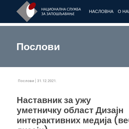
НАСЛОВНА
О Н
Послови
Послови
31.12.2021.
Наставник за ужу
уметничку област Дизајн
интерактивних медија (ве