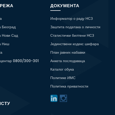
МРЕЖА
ДОКУМЕНТА
а
Информатор о раду НСЗ
а Београд
Заштита података о личности
а Нови Сад
Статистички билтени НСЗ
а Ниш
Јединствени кодекс шифара
та
План јавних набавки
 центар 0800/300-301
Анкета послодаваца
Каталог обука
Политике ИМС
Политика приватности
ИСТУ