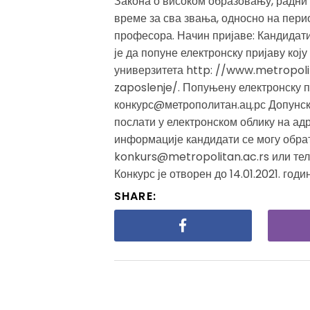
Закона о високом образовању, радни 
време за сва звања, односно на пери
професора. Начин пријаве: Кандидати
је да попуне електронску пријаву кој
универзитета http: //www.metropoli
zaposlenje/. Попуњену електронску п
конкурс@метрополитан.ац.рс Допунск
послати у електронском облику на ад
информације кандидати се могу обра
konkurs@metropolitan.ac.rs или тел
Конкурс је отворен до 14.01.2021. годин
SHARE: