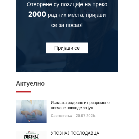
Отворене су позиције на преко
2000
радних места, пријави
се за посао!
Пријави се
Актуелно
Исплата редовне и привремене
новчане накнаде за јун
Саопштења
20.07.2026.
УПОЗНАЈ ПОСЛОДАВЦА