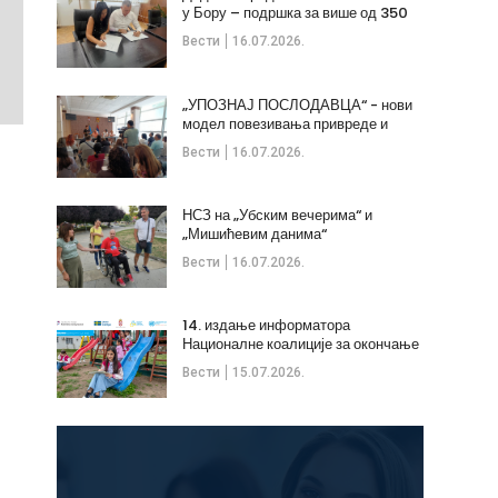
у Бору – подршка за више од 350
незапослених
Вести
16.07.2026.
„УПОЗНАЈ ПОСЛОДАВЦА“ - нови
модел повезивања привреде и
стручних кадрова
Вести
16.07.2026.
НСЗ на „Убским вечерима“ и
„Мишићевим данима“
Вести
16.07.2026.
14. издање информатора
Националне коалиције за окончање
дечијих бракова
Вести
15.07.2026.