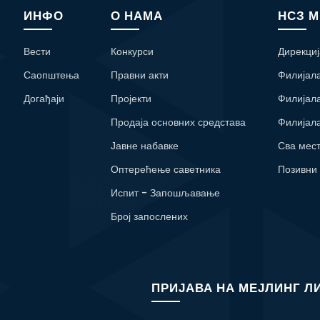
ИНФО
О НАМА
НСЗ 
Вести
Конкурси
Дирекциј
Саопштења
Правни акти
Филијал
Догађаји
Пројекти
Филијал
Продаја основних средстава
Филијал
Јавне набавке
Сва мес
Оптерећење саветника
Позивни
Испит - Запошљавање
Број запослених
ПРИЈАВА НА МЕЈЛИНГ Л