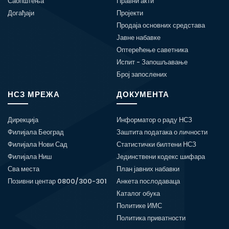
Саопштења
Правни акти
Догађаји
Пројекти
Продаја основних средстава
Јавне набавке
Оптерећење саветника
Испит - Запошљавање
Број запослених
НСЗ МРЕЖА
ДОКУМЕНТА
Дирекција
Информатор о раду НСЗ
Филијала Београд
Заштита података о личности
Филијала Нови Сад
Статистички билтени НСЗ
Филијала Ниш
Јединствени кодекс шифара
Сва места
План јавних набавки
Позивни центар 0800/300-301
Анкета послодаваца
Каталог обука
Политике ИМС
Политика приватности