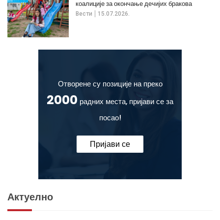
коалиције за окончање дечијих бракова
Вести
15.07.2026.
Отворене су позиције на преко
2000
радних места, пријави се за
посао!
Пријави се
Актуелно