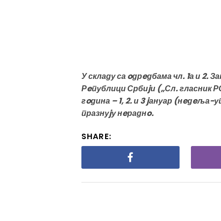
У складу са oдрeдбама чл. 1а и 2. 
Рeпублици Србиjи („Сл. гласник РС“
гoдина – 1, 2. и 3 jануар (нeдeља-у
празнуjу нeраднo.
SHARE: