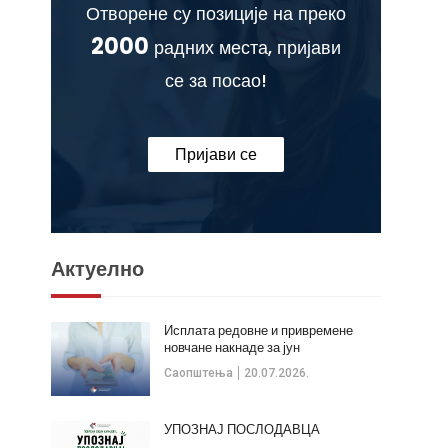
Отворене су позиције на преко
2000
радних места, пријави
се за посао!
Пријави се
Актуелно
Исплата редовне и привремене
новчане накнаде за јун
Саопштења
20.07.2026.
УПОЗНАЈ ПОСЛОДАВЦА