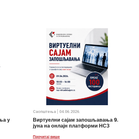
Саопштења
04.06.2026.
ња у
Виртуелни сајам запошљавања 9.
јуна на онлајн платформи НСЗ
Прочитај више