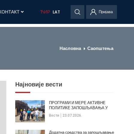
КОНТАКТ
ЋИР
LAT
Пријава
Насловна
Саопштења
Најновије вести
ПРОГРАМИ И МЕРЕ АКТИВНЕ
ПОЛИТИКЕ ЗАПОШЉАВАЊА У
ОПШТИНИ КЛАДОВО
Вести
23.07.2026.
Додатна средства за запошљавање