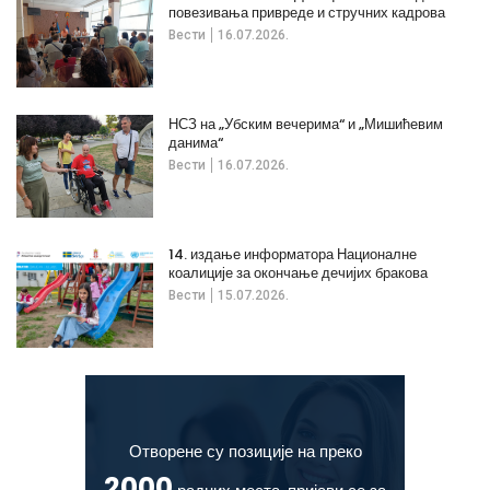
повезивања привреде и стручних кадрова
Вести
16.07.2026.
НСЗ на „Убским вечерима“ и „Мишићевим
данима“
Вести
16.07.2026.
14. издање информатора Националне
коалиције за окончање дечијих бракова
Вести
15.07.2026.
Отворене су позиције на преко
2000