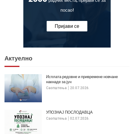
радних места, пријави се за
посао!
Пријави се
Актуелно
Исплата редовне и привремене новчане
накнаде за јун
Саопштења
20.07.2026.
УПОЗНАЈ ПОСЛОДАВЦА
Саопштења
02.07.2026.