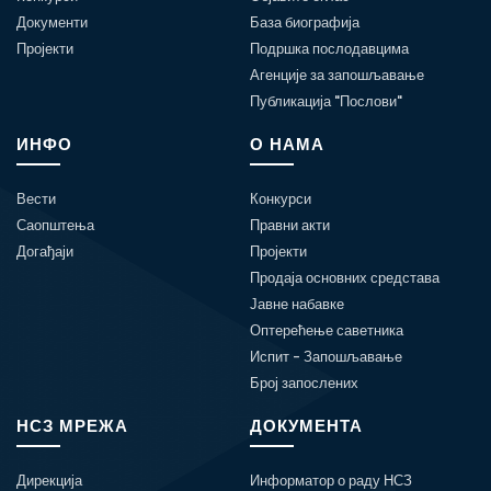
Документи
База биографија
Пројекти
Подршка послодавцима
Агенције за запошљавање
Публикација "Послови"
ИНФО
О НАМА
Вести
Конкурси
Саопштења
Правни акти
Догађаји
Пројекти
Продаја основних средстава
Јавне набавке
Оптерећење саветника
Испит - Запошљавање
Број запослених
НСЗ МРЕЖА
ДОКУМЕНТА
Дирекција
Информатор о раду НСЗ