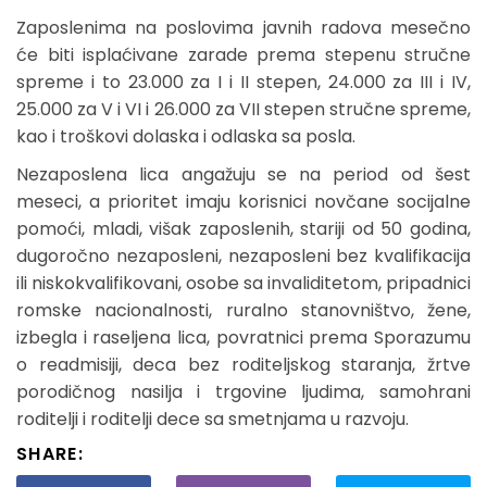
Zaposlenima na poslovima javnih radova mesečno
će biti isplaćivane zarade prema stepenu stručne
spreme i to 23.000 za I i II stepen, 24.000 za III i IV,
25.000 za V i VI i 26.000 za VII stepen stručne spreme,
kao i troškovi dolaska i odlaska sa posla.
Nezaposlena lica angažuju se na period od šest
meseci, a prioritet imaju korisnici novčane socijalne
pomoći, mladi, višak zaposlenih, stariji od 50 godina,
dugoročno nezaposleni, nezaposleni bez kvalifikacija
ili niskokvalifikovani, osobe sa invaliditetom, pripadnici
romske nacionalnosti, ruralno stanovništvo, žene,
izbegla i raseljena lica, povratnici prema Sporazumu
o readmisiji, deca bez roditeljskog staranja, žrtve
porodičnog nasilja i trgovine ljudima, samohrani
roditelji i roditelji dece sa smetnjama u razvoju.
SHARE: