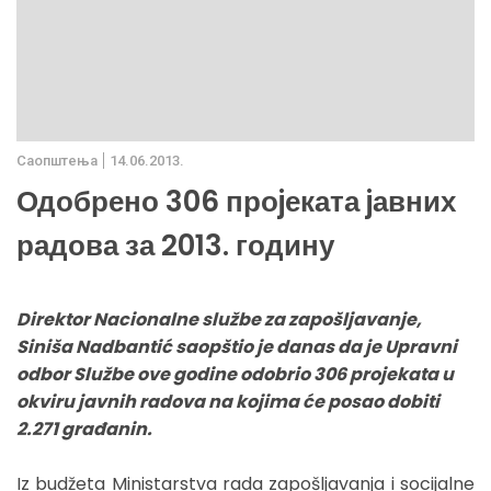
Саопштења
14.06.2013.
Одобрено 306 проjеката jавних
радова за 2013. годину
Direktor Nacionalne službe za zapošljavanje,
Siniša Nadbantić saopštio je danas da je Upravni
odbor Službe ove godine odobrio 306 projekata u
okviru javnih radova na kojima će posao dobiti
2.271 građanin.
Iz budžeta Ministarstva rada zapošljavanja i socijalne