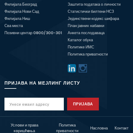
Филијала Београд
Заштита података о личности
Филијала Нови Сад
Статистички билтени НСЗ
Филијала Ниш
Јединствени кодекс шифара
Сва места
План јавних набавки
Позивни центар 0800/300-301
Анкета послодаваца
Каталог обука
Политике ИМС
Политика приватности
ПРИЈАВА НА МЕЈЛИНГ ЛИСТУ
ПРИЈАВА
Услoви и права
Политика
Насловна
Контакт
кoришћeња
приватности