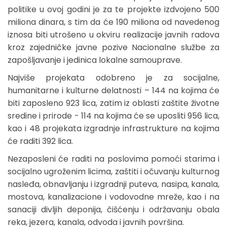
politike u ovoj godini je za te projekte izdvojeno 500
miliona dinara, s tim da će 190 miliona od navedenog
iznosa biti utrošeno u okviru realizacije javnih radova
kroz zajedničke javne pozive Nacionalne službe za
zapošljavanje i jedinica lokalne samouprave.
Najviše projekata odobreno je za socijalne,
humanitarne i kulturne delatnosti – 144 na kojima će
biti zaposleno 923 lica, zatim iz oblasti zaštite životne
sredine i prirode - 114 na kojima će se uposliti 956 lica,
kao i 48 projekata izgradnje infrastrukture na kojima
će raditi 392 lica.
Nezaposleni će raditi na poslovima pomoći starima i
socijalno ugroženim licima, zaštiti i očuvanju kulturnog
nasleđa, obnavljanju i izgradnji puteva, nasipa, kanala,
mostova, kanalizacione i vodovodne mreže, kao i na
sanaciji divljih deponija, čišćenju i održavanju obala
reka, jezera, kanala, odvoda i javnih površina.