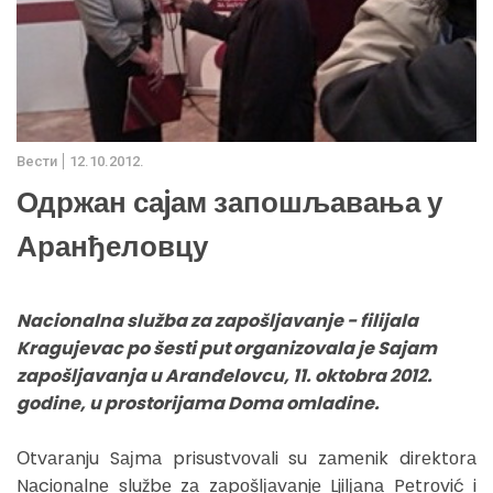
Вести
12.10.2012.
Одржан саjам запошљавања у
Аранђеловцу
Nacionalna služba za zapošljavanje - filijala
Kragujevac po šesti put organizovala je Sajam
zapošljavanja u Aranđelovcu, 11. oktobra 2012.
godine, u prostorijama Doma omladine.
Оtvаrаnju Sајmа prisustvоvаli su zаmеnik dirеktоrа
Nаciоnаlnе službе zа zаpоšlјаvаnjе Ljilјаnа Pеtrоvić i