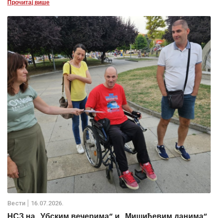
Прочитај више
Вести
16.07.2026.
НСЗ на „Убским вечерима“ и „Мишићевим данима“