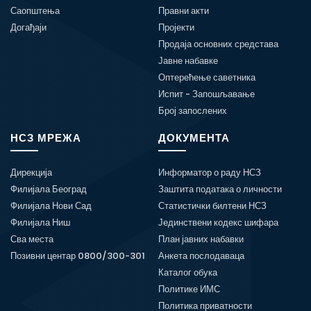
Саопштења
Правни акти
Догађаји
Пројекти
Продаја основних средстава
Јавне набавке
Оптерећење саветника
Испит - Запошљавање
Број запослених
НСЗ МРЕЖА
ДОКУМЕНТА
Дирекција
Информатор о раду НСЗ
Филијала Београд
Заштита података о личности
Филијала Нови Сад
Статистички билтени НСЗ
Филијала Ниш
Јединствени кодекс шифара
Сва места
План јавних набавки
Позивни центар 0800/300-301
Анкета послодаваца
Каталог обука
Политике ИМС
Политика приватности