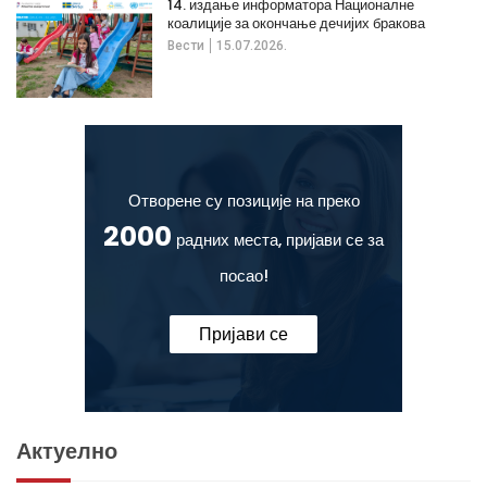
14. издање информатора Националне
коалиције за окончање дечијих бракова
Вести
15.07.2026.
Отворене су позиције на преко
2000
радних места, пријави се за
посао!
Пријави се
Актуелно