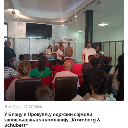
Дoгађаjи
07.07.2026.
У Блацу и Прокупљу одржани сајмови
запошљавања за компанију „Kromberg &
Schubert“