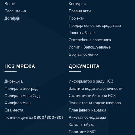
Вести
Конкурси
Саопштења
Правни акти
Догађаји
Пројекти
Продаја основних средстава
Јавне набавке
Оптерећење саветника
Испит - Запошљавање
Број запослених
НСЗ МРЕЖА
ДОКУМЕНТА
Дирекција
Информатор о раду НСЗ
Филијала Београд
Заштита података о личности
Филијала Нови Сад
Статистички билтени НСЗ
Филијала Ниш
Јединствени кодекс шифара
Сва места
План јавних набавки
Позивни центар 0800/300-301
Анкета послодаваца
Каталог обука
Политике ИМС