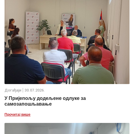
Дoгађаjи
30.07.2026.
У Пријепољу додељене одлуке за
самозапошљавање
Прочитај више