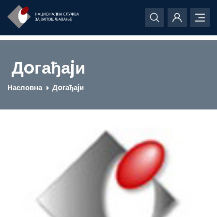
Дoгађаjи
Насловна
Дoгађаjи