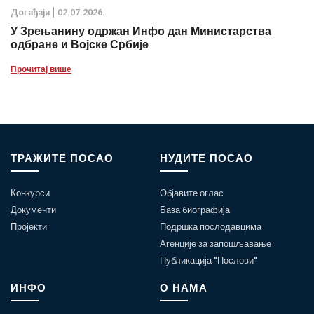
Дoгађаjи
02.07.2026.
У Зрењанину одржан Инфо дан Министарства
одбране и Војске Србије
Прочитај више
ТРАЖИТЕ ПОСАО
НУДИТЕ ПОСАО
Конкурси
Објавите оглас
Документи
База биографија
Пројекти
Подршка послодавцима
Агенције за запошљавање
Публикација "Послови"
ИНФО
О НАМА