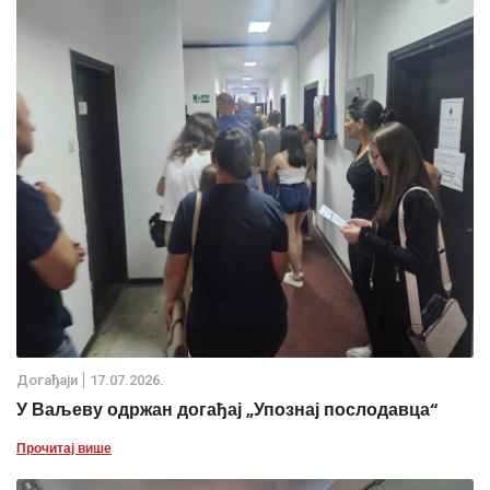
Дoгађаjи
17.07.2026.
У Ваљеву одржан догађај „Упознај послодавца“
Прочитај више