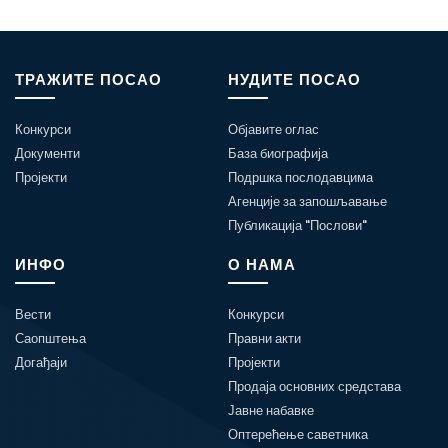
ТРАЖИТЕ ПОСАО
НУДИТЕ ПОСАО
Конкурси
Објавите оглас
Документи
База биографија
Пројекти
Подршка послодавцима
Агенције за запошљавање
Публикација "Послови"
ИНФО
О НАМА
Вести
Конкурси
Саопштења
Правни акти
Догађаји
Пројекти
Продаја основних средстава
Јавне набавке
Оптерећење саветника