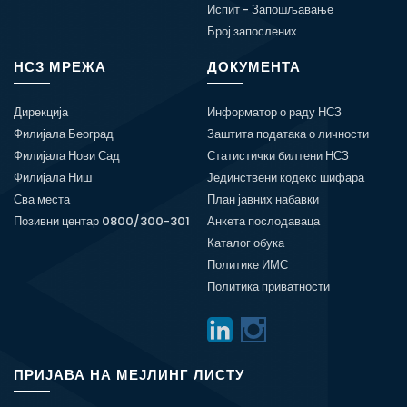
Испит - Запошљавање
Број запослених
НСЗ МРЕЖА
ДОКУМЕНТА
Дирекција
Информатор о раду НСЗ
Филијала Београд
Заштита података о личности
Филијала Нови Сад
Статистички билтени НСЗ
Филијала Ниш
Јединствени кодекс шифара
Сва места
План јавних набавки
Позивни центар 0800/300-301
Анкета послодаваца
Каталог обука
Политике ИМС
Политика приватности
ПРИЈАВА НА МЕЈЛИНГ ЛИСТУ