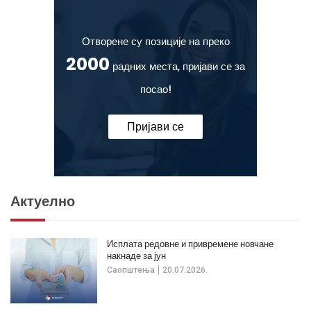
Отворене су позиције на преко
2000
радних места, пријави се за
посао!
Пријави се
Актуелно
Исплата редовне и привремене новчане
накнаде за јун
Саопштења
20.07.2026.