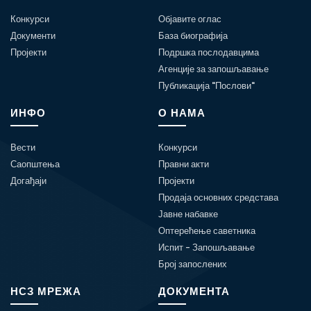
Конкурси
Објавите оглас
Документи
База биографија
Пројекти
Подршка послодавцима
Агенције за запошљавање
Публикација "Послови"
ИНФО
О НАМА
Вести
Конкурси
Саопштења
Правни акти
Догађаји
Пројекти
Продаја основних средстава
Јавне набавке
Оптерећење саветника
Испит - Запошљавање
Број запослених
НСЗ МРЕЖА
ДОКУМЕНТА