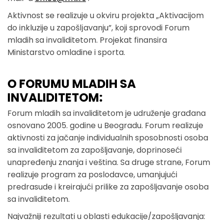
Aktivnost se realizuje u okviru projekta „Aktivacijom
do inkluzije u zapošlјavanju”, koji sprovodi Forum
mladih sa invaliditetom. Projekat finansira
Ministarstvo omladine i sporta.
O FORUMU MLADIH SA
INVALIDITETOM:
Forum mladih sa invaliditetom je udruženje građana
osnovano 2005. godine u Beogradu. Forum realizuje
aktivnosti za jačanje individualnih sposobnosti osoba
sa invaliditetom za zapošljavanje, doprinoseći
unapređenju znanja i veština. Sa druge strane, Forum
realizuje program za poslodavce, umanjujući
predrasude i kreirajući prilike za zapošljavanje osoba
sa invaliditetom.
Najvažniji rezultati u oblasti edukacije/zapošljavanja: