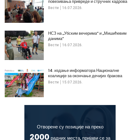
повезивања привреде и стручних кадрова
Вести
16.07.2026.
НСЗ на „Убским вечерима“ и „Мишићевим
данима“
Вести
16.07.2026.
14. издање информатора Националне
коалиције за окончање дечијих бракова
Вести
15.07.2026.
Отворене су позиције на преко
2000
радних места, пријави се за