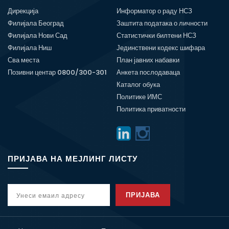
Дирекција
Информатор о раду НСЗ
Филијала Београд
Заштита података о личности
Филијала Нови Сад
Статистички билтени НСЗ
Филијала Ниш
Јединствени кодекс шифара
Сва места
План јавних набавки
Позивни центар 0800/300-301
Анкета послодаваца
Каталог обука
Политике ИМС
Политика приватности
ПРИЈАВА НА МЕЈЛИНГ ЛИСТУ
ПРИЈАВА