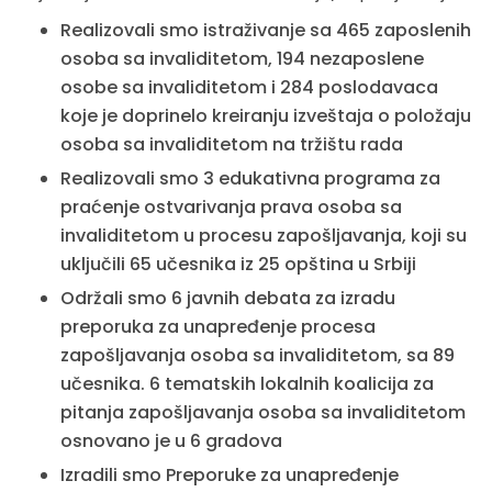
Realizovali smo istraživanje sa 465 zaposlenih
osoba sa invaliditetom, 194 nezaposlene
osobe sa invaliditetom i 284 poslodavaca
koje je doprinelo kreiranju izveštaja o položaju
osoba sa invaliditetom na tržištu rada
Realizovali smo 3 edukativna programa za
praćenje ostvarivanja prava osoba sa
invaliditetom u procesu zapošljavanja, koji su
uključili 65 učesnika iz 25 opština u Srbiji
Održali smo 6 javnih debata za izradu
preporuka za unapređenje procesa
zapošljavanja osoba sa invaliditetom, sa 89
učesnika. 6 tematskih lokalnih koalicija za
pitanja zapošljavanja osoba sa invaliditetom
osnovano je u 6 gradova
Izradili smo Preporuke za unapređenje