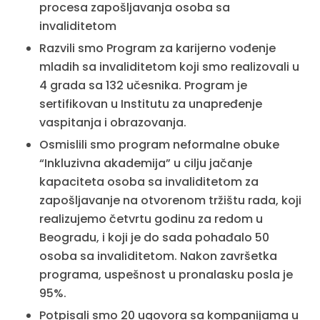
procesa zapošljavanja osoba sa
invaliditetom
Razvili smo Program za karijerno vođenje
mladih sa invaliditetom koji smo realizovali u
4 grada sa 132 učesnika. Program je
sertifikovan u Institutu za unapređenje
vaspitanja i obrazovanja.
Osmislili smo program neformalne obuke
“Inkluzivna akademija” u cilju jačanje
kapaciteta osoba sa invaliditetom za
zapošljavanje na otvorenom tržištu rada, koji
realizujemo četvrtu godinu za redom u
Beogradu, i koji je do sada pohađalo 50
osoba sa invaliditetom. Nakon završetka
programa, uspešnost u pronalasku posla je
95%.
Potpisali smo 20 ugovora sa kompanijama u