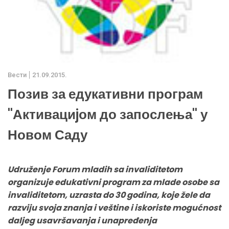
Вести
21.09.2015.
Позив за едукативни програм
''Активациjом до запослења'' у
Новом Саду
Udruženje Forum mladih sa invaliditetom
organizuje edukativni program za mlade osobe sa
invaliditetom, uzrasta do 30 godina, koje žele da
razviju svoja znanja i veštine i iskoriste mogućnost
daljeg usavršavanja i unapređenja