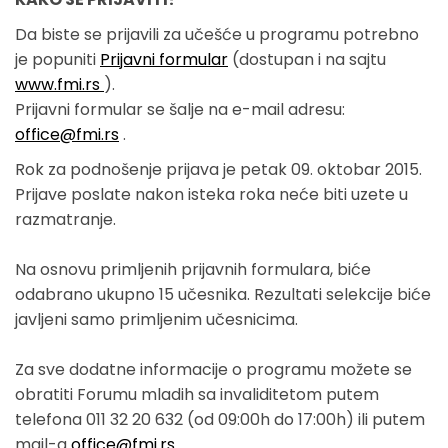
Da biste se prijavili za učešće u programu potrebno
je popuniti
Prijavni formular
(dostupan i na sajtu
www.fmi.rs
).
Prijavni formular se šalje na e-mail adresu:
office@fmi.rs
.
Rok za podnošenje prijava je petak 09. oktobar 2015.
Prijave poslate nakon isteka roka neće biti uzete u
razmatranje.
Na osnovu primljenih prijavnih formulara, biće
odabrano ukupno 15 učesnika. Rezultati selekcije biće
javljeni samo primljenim učesnicima.
Za sve dodatne informacije o programu možete se
obratiti Forumu mladih sa invaliditetom putem
telefona 011 32 20 632 (od 09:00h do 17:00h) ili putem
mail-a
office@fmi.rs
.