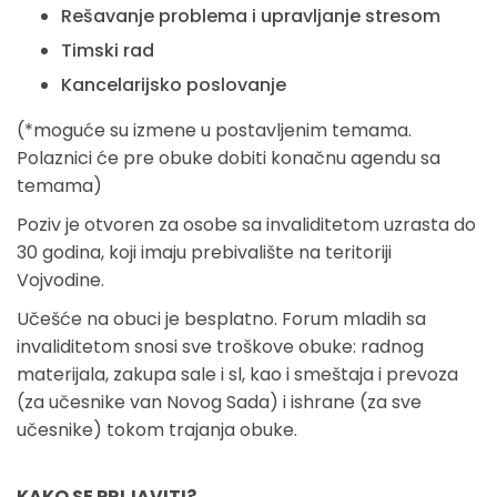
Rešavanje problema i upravljanje stresom
Timski rad
Kancelarijsko poslovanje
(*moguće su izmene u postavljenim temama.
Polaznici će pre obuke dobiti konačnu agendu sa
temama)
Poziv je otvoren za osobe sa invaliditetom uzrasta do
30 godina, koji imaju prebivalište na teritoriji
Vojvodine.
Učešće na obuci je besplatno. Forum mladih sa
invaliditetom snosi sve troškove obuke: radnog
materijala, zakupa sale i sl, kao i smeštaja i prevoza
(za učesnike van Novog Sada) i ishrane (za sve
učesnike) tokom trajanja obuke.
KAKO SE PRIJAVITI?