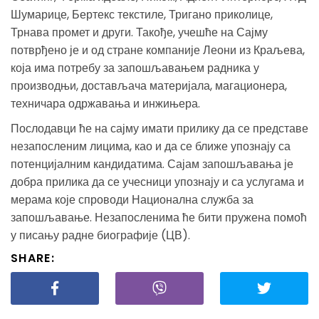
Шумарице, Бертекс текстиле, Тригано приколице,
Трнава промет и други. Такође, учешће на Сајму
потврђено је и од стране компаније Леони из Краљева,
која има потребу за запошљавањем радника у
производњи, достављача материјала, магационера,
техничара одржавања и инжињера.
Послодавци ће на сајму имати прилику да се представе
незапосленим лицима, као и да се ближе упознају са
потенцијалним кандидатима. Сајам запошљавања је
добра прилика да се учесници упознају и са услугама и
мерама које спроводи Национална служба за
запошљавање. Незапосленима ће бити пружена помоћ
у писању радне биографије (ЦВ).
SHARE: