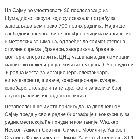
На Сајму ће учествовати 26 послодаваца из
Шумадијског округа, који су исказали потребу за
запошљавањем преко 700 нових радника. Највише
слободних послова биће понуђено лицима машинских
и металских занимања, од трећег до седмог степена
стручне спрема (бравари, заваривачи, бравари
монтери, оператери на ЦНЦ машинама, дипломирани
машински инжењери различитих смерова). У понуди су
и радна места за магационере, електричаре,
виљушкаристе, шиваче, конфекционаре, куваре,
конобаре, столаре и тапетаре, као и за велики број
других различитих радних позиција.
Незапослени ће имати прилику да на дводневном
Сајму предају своје радне биографије и конкуришу за
радна места која ће понудити компаније: Wацкер
Неусон, Адиент Сеатинг, Сименс Мобилитy, Yанфенг
Сеатинг, Форма идеале, Ником, Адиент Интериорс, ХТД