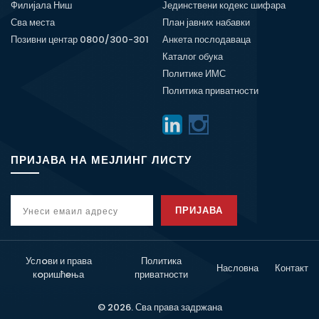
Филијала Ниш
Јединствени кодекс шифара
Сва места
План јавних набавки
Позивни центар 0800/300-301
Анкета послодаваца
Каталог обука
Политике ИМС
Политика приватности
ПРИЈАВА НА МЕЈЛИНГ ЛИСТУ
ПРИЈАВА
Услoви и права
Политика
Насловна
Контакт
кoришћeња
приватности
© 2026. Сва права задржана