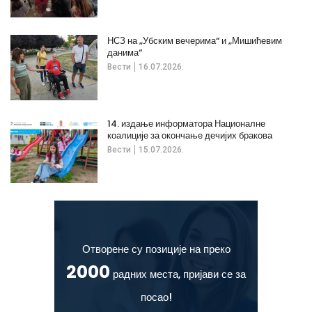
НСЗ на „Убским вечерима“ и „Мишићевим
данима“
Вести
16.07.2026.
14. издање информатора Националне
коалиције за окончање дечијих бракова
Вести
15.07.2026.
Отворене су позиције на преко
2000
радних места, пријави се за
посао!