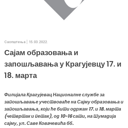
Саопштења
15.03.2022.
Сајам образовања и
запошљавања у Крагујевцу 17. и
18. марта
Филијала Крагујевац Националне службе за
запошљавање учествоваће на Сајму образовања и
запошљавања, који ће бити одржан 17. и 18. марта
(четвртак и петак), од 10-16 сати, на Шумадија
сајму, ул. Саве Ковачевића бб.