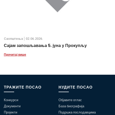
Саопштења
02.06.2026.
Сајам запошљавања 5. јуна у Прокупљу
Прочитај више
ТРАЖИТЕ ПОСАО
НУДИТЕ ПОСАО
Конкурси
Објавите оглас
Документи
База биографија
Пројекти
Подршка послодавцима