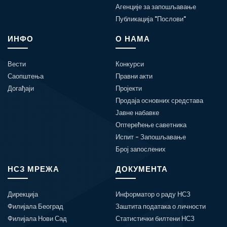
Агенције за запошљавање
Публикација "Послови"
ИНФО
О НАМА
Вести
Конкурси
Саопштења
Правни акти
Догађаји
Пројекти
Продаја основних средстава
Јавне набавке
Оптерећење саветника
Испит - Запошљавање
Број запослених
НСЗ МРЕЖА
ДОКУМЕНТА
Дирекција
Информатор о раду НСЗ
Филијала Београд
Заштита података о личности
Филијала Нови Сад
Статистички билтени НСЗ