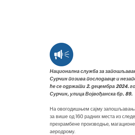
Национална служба за запошљавањ
Сурчин позива послодавце и незап
ће се одржати 2. децембра 2024. г
Сурчин, улица Војвођанска бр. 89.
На овогодишњем сајму запошљавања 
за више од 160 радних места из следе
прехрамбене производње, магационер
аеродрому.