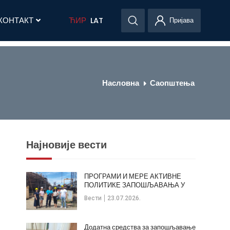
КОНТАКТ
ЋИР
LAT
Пријава
Насловна
Саопштења
Најновије вести
ПРОГРАМИ И МЕРЕ АКТИВНЕ
ПОЛИТИКЕ ЗАПОШЉАВАЊА У
ОПШТИНИ КЛАДОВО
Вести
23.07.2026.
Додатна средства за запошљавање