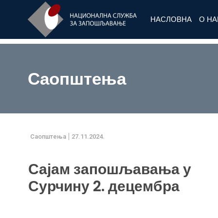
НАСЛОВНА
О Н
Саопштења
Саопштења
27.11.2024.
Сајам запошљавања у
Сурчину 2. децембра