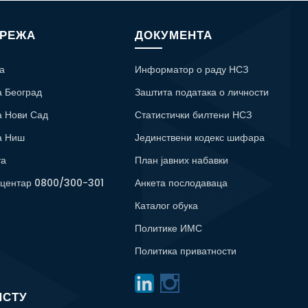
МРЕЖА
ДОКУМЕНТА
а
Информатор о раду НСЗ
а Београд
Заштита података о личности
а Нови Сад
Статистички билтени НСЗ
а Ниш
Јединствени кодекс шифара
та
План јавних набавки
 центар 0800/300-301
Анкета послодаваца
Каталог обука
Политике ИМС
Политика приватности
ИСТУ