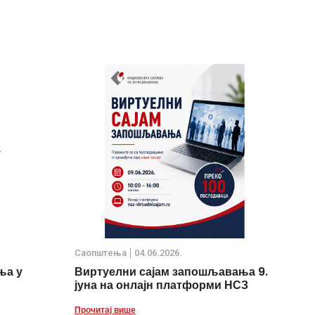
Саопштења
04.06.2026.
ња у
Виртуелни сајам запошљавања 9.
јуна на онлајн платформи НСЗ
Прочитај више