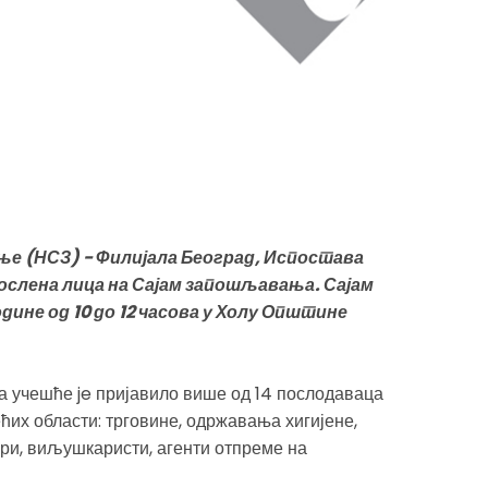
е (НСЗ) - Филијала Београд, Испостава
ослена лица на Сајам запошљавања. Сајам
одине од 10 до 12 часова у Холу Општине
учешће je пријавило више од 14 послодаваца
ћих области: трговине, одржавања хигијене,
и, виљушкаристи, агенти отпреме на