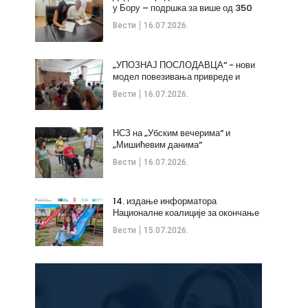
у Бору – подршка за више од 350
незапослених
Вести
16.07.2026.
„УПОЗНАЈ ПОСЛОДАВЦА“ - нови
модел повезивања привреде и
стручних кадрова
Вести
16.07.2026.
НСЗ на „Убским вечерима“ и
„Мишићевим данима“
Вести
16.07.2026.
14. издање информатора
Националне коалиције за окончање
дечијих бракова
Вести
15.07.2026.