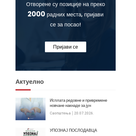
Отворене су позиције на преко
2000
радних места, пријави
се за посао!
Пријави се
Актуелно
Исплата редовне и привремене
новчане накнаде за јун
Саопштења
20.07.2026.
УПОЗНАЈ ПОСЛОДАВЦА