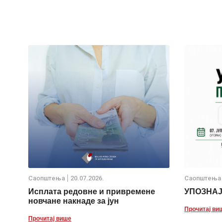
Саопштења
20.07.2026.
Саопштења
Исплата редовне и привремене
УПОЗНА
новчане накнаде за јун
Прочитај ви
Прочитај више