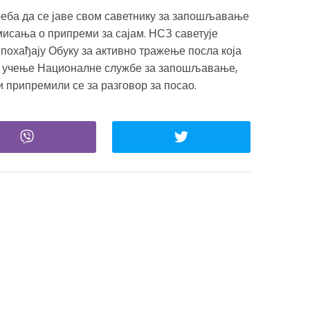
еба да се јаве свом саветнику за запошљавање
сања о припреми за сајам. НСЗ саветује
 похађају Обуку за активно тражење посла која
за учење Националне службе за запошљавање,
 припремили се за разговор за посао.