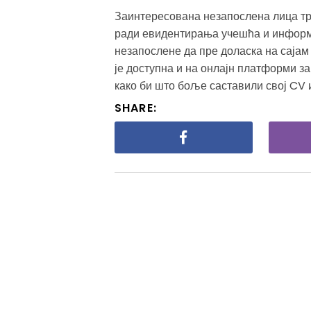
Заинтересована незапослена лица тр
ради евидентирања учешћа и информи
незапослене да пре доласка на сајам
је доступна и на онлајн платформи 
како би што боље саставили свој CV и
SHARE: