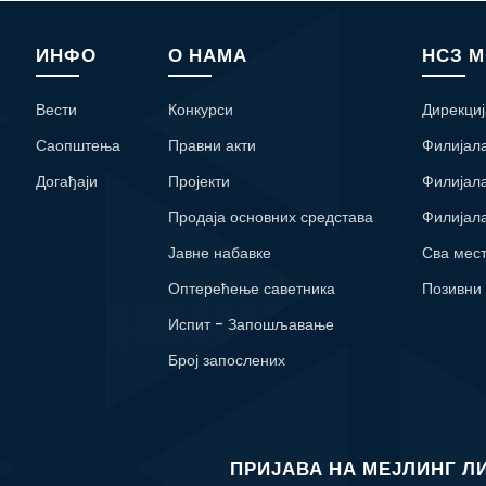
ИНФО
О НАМА
НСЗ 
Вести
Конкурси
Дирекциј
Саопштења
Правни акти
Филијал
Догађаји
Пројекти
Филијал
Продаја основних средстава
Филијал
Јавне набавке
Сва мес
Оптерећење саветника
Позивни
Испит - Запошљавање
Број запослених
ПРИЈАВА НА МЕЈЛИНГ Л