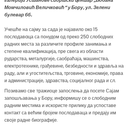
галерији Установе спортски центар „Бобана
Момчиловић Величковић“ у Бору, ул. Зелени
булевар бб.
Учешће на сајму за сада је најавило око 15
послодавaца са понудом од преко 250 слободних
радних места за различите профиле занимања и
степене квалификација, пре свега из области
рударства, металургије, саобраћаја, машинства,
електротехнике, грађевине, безбедности и здравља на
раду, али и угоститељства, трговине, економије, права
и администрације, здравства, социјалног рада и сл.
Позивамо све тражиоце запослења да посете Сајам
запошљавања у Бору, информишу се о слободним
радним местима и искористе прилику да успоставе
контакт са већим бројем послодаваца и предају им
свoје радне биографије.