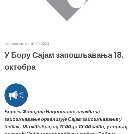
Саопштења
10.10.2024.
У Бору Сајам запошљавања 18.
октобра
Борска Филијала Националне служба за
запошљавање организује Сајам запошљавања у
петак, 18. октобра, од 11:00 до 13:00 сати, у горњој