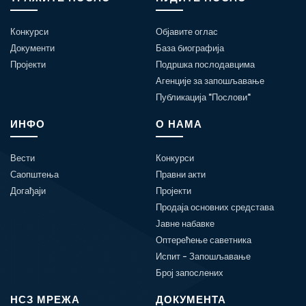
Конкурси
Објавите оглас
Документи
База биографија
Пројекти
Подршка послодавцима
Агенције за запошљавање
Публикација "Послови"
ИНФО
О НАМА
Вести
Конкурси
Саопштења
Правни акти
Догађаји
Пројекти
Продаја основних средстава
Јавне набавке
Оптерећење саветника
Испит - Запошљавање
Број запослених
НСЗ МРЕЖА
ДОКУМЕНТА