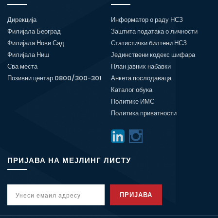
Дирекција
Информатор о раду НСЗ
Филијала Београд
Заштита података о личности
Филијала Нови Сад
Статистички билтени НСЗ
Филијала Ниш
Јединствени кодекс шифара
Сва места
План јавних набавки
Позивни центар 0800/300-301
Анкета послодаваца
Каталог обука
Политике ИМС
Политика приватности
ПРИЈАВА НА МЕЈЛИНГ ЛИСТУ
ПРИЈАВА