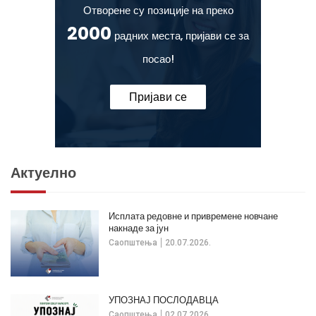
Отворене су позиције на преко
2000
радних места, пријави се за
посао!
Пријави се
Актуелно
Исплата редовне и привремене новчане
накнаде за јун
Саопштења
20.07.2026.
УПОЗНАЈ ПОСЛОДАВЦА
Саопштења
02.07.2026.