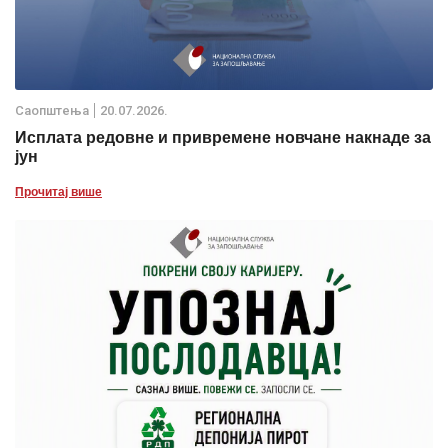
Саопштења
20.07.2026.
Исплата редовне и привремене новчане накнаде за
јун
Прочитај више