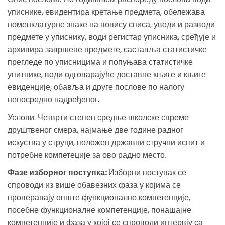
уписнике, евидентира кретање предмета, обележава
номенклатурне знаке на попису списа, уводи и разводи
предмете у уписнику, води регистар уписника, сређује и
архивира завршене предмете, саставља статистичке
прегледе по уписницима и попуњава статистичке
упитнике, води одговарајуће доставне књиге и књиге
евиденције, обавља и друге послове по налогу
непосредно надређеног.
Услови: Четврти степен средње школске спреме
друштвеног смера, најмање две године радног
искуства у струци, положен државни стручни испит и
потребне компетеције за ово радно место.
Фазе изборног поступка:
Изборни поступак се
спроводи из више обавезних фаза у којима се
проверавају опште функционалне компетенције,
посебне функционалне компетенције, понашајне
компетенције и фаза у којој се спроводи интервју са