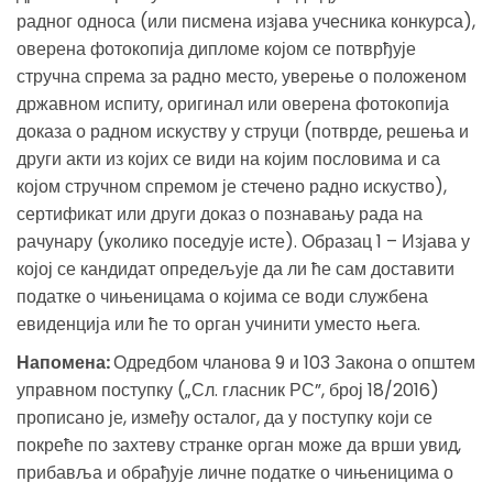
радног односа (или писмена изјава учесника конкурса),
оверена фотокопија дипломе којом се потврђује
стручна спрема за радно место, уверење о положеном
државном испиту, оригинал или оверена фотокопија
доказа о радном искуству у струци (потврде, решења и
други акти из којих се види на којим пословима и са
којом стручном спремом је стечено радно искуство),
сертификат или други доказ о познавању рада на
рачунару (уколико поседује исте). Образац 1 – Изјава у
којој се кандидат опредељује да ли ће сам доставити
податке о чињеницама о којима се води службена
евиденција или ће то орган учинити уместо њега.
Напомена:
Одредбом чланова 9 и 103 Закона о општем
управном поступку („Сл. гласник РС”, број 18/2016)
прописано је, између осталог, да у поступку који се
покреће по захтеву странке орган може да врши увид,
прибавља и обрађује личне податке о чињеницима о