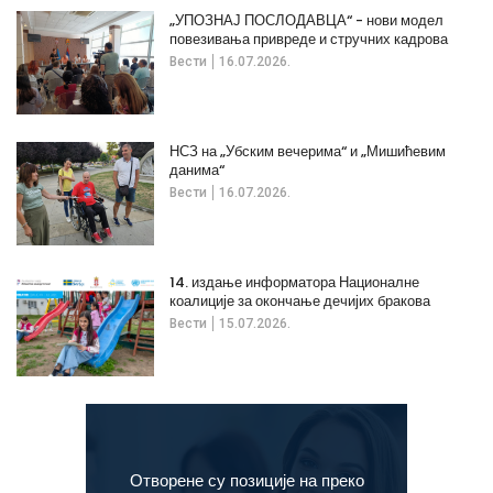
„УПОЗНАЈ ПОСЛОДАВЦА“ - нови модел
повезивања привреде и стручних кадрова
Вести
16.07.2026.
НСЗ на „Убским вечерима“ и „Мишићевим
данима“
Вести
16.07.2026.
14. издање информатора Националне
коалиције за окончање дечијих бракова
Вести
15.07.2026.
Отворене су позиције на преко