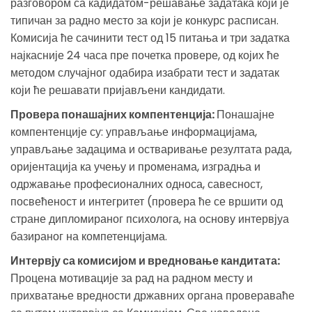
разговором са кадидатом-решавање задатака који је
типичан за радно место за који је конкурс расписан.
Комисија ће сачинити тест од 15 питања и три задатка
најкасније 24 часа пре почетка провере, од којих ће
методом случајног одабира изабрати тест и задатак
који ће решавати пријављени кандидати.
Провера понашајних компентенција:
Понашајне
компентенције су: управљање информацијама,
управљање задацима и остваривање резултата рада,
оријентација ка учењу и променама, изградња и
одржавање професионалних односа, савесност,
посвећеност и интегритет (провера ће се вршити од
стране дипломираног психолога, на основу интервјуа
базираног на компетенцијама.
Интервју са комисијом и вредновање кандитата:
Процена мотивације за рад на радном месту и
прихватање вредности државних органа провераваће