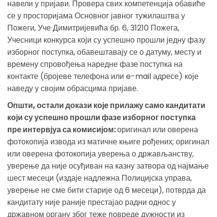
навели у пријави. Провера свих компетенција обавиће
се у просторијама Основног јавног тужилаштва у
Пожеги, Уче Димитријевића бр. 6, 31210 Пожега,
Учесници конкурса који су успешно прошли једну фазу
изборног поступка, обавештавају се о датуму, месту и
времену спровођења наредне фазе поступка на
контакте (бројеве телефона или e-mail адресе) које
наведу у својим обрасцима пријаве.
Општи, остали докази које прилажу само кандитати
који су успешно прошли фазе изборног поступка
пре интервјуа са комисијом:
оригинал или оверена
фотокопија извода из матичне књиге рођених; оригинал
или оверена фотокопија уверења о држављанству,
уверење да није осуђиван на казну затвора од најмање
шест месеци (издаје надлежна Полицијска управа,
уверење не сме бити старије од 6 месеци), потврда да
кандитату није раније престајао радни однос у
државном органу због теже повреде дужности из