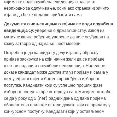
којима се води службена евиденција када је то
неопходно за одлучивање, осим ако странка изричито
изјави да ће те податке прибавити сама.
Документа о чињеницама о којима се води службена
евиденција су:
уверење о држављанству, извод из
матичне књиге рођених, уверење да није осуђиван на
казну затвора од најмање шест месеци.
Потребно је да кандидат у делу изјаве у обрасцу
пријаве заокружи на који начин жели да се прибаве
његови подаци из службених евиденција. Наведене
доказе кандидат може доставити уз пријаву и сам, а у
циљу ефикаснијег и бржег спровођења изборног
поступка. Кандидати који су успешно прошли фазе
изборног поступка пре интервјуа са комисијом позваће
се да у року од 5 (пет) радних дана од дана пријема
обавештења приложе остале доказе који се прилажу у
конкурсном поступку. Кандидати који у остављеном