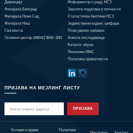
Дирекција
Информатор о раду НСЗ
Филијала Београд
Заштита података о личности
Филијала Нови Сад
Статистички билтени НСЗ
Филијала Ниш
Јединствени кодекс шифара
Сва места
План јавних набавки
Позивни центар 0800/300-301
Анкета послодаваца
Каталог обука
Политике ИМС
Политика приватности
ПРИЈАВА НА МЕЈЛИНГ ЛИСТУ
ПРИЈАВА
Услoви и права
Политика
Насловна
Контакт