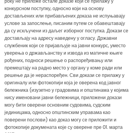
року не приложе остале доказе који се прилажу у
конкурсном поступку, односно који на основу
достављених или прибављених доказа не испуњавају
услове за запослење, писаним путем се обавештавају
да су искључени из даљег изборног поступка. Докази се
достављају на адресу наведену у огласу. Државни
службеник који се пријављује на јавни конкурс, уместо
уверења о држављанству и извода из матичне књиге
рођених, подноси решење о распоређивању или
премештају на радно место у органу у коме ради или
решење да је нераспоређен. Сви докази се прилажу у
оригиналу или фотокопији која је оверена код јавног
бележника (изузетно у градовима и општинама у којима
нису именовани јавни бележници, приложени докази
могу бити оверени основним судовима, судским
јединицама, односно општинским управама као
поверени послови) као доказ могу се приложити и
фотокопије докумената које су оверене пре 01. марта