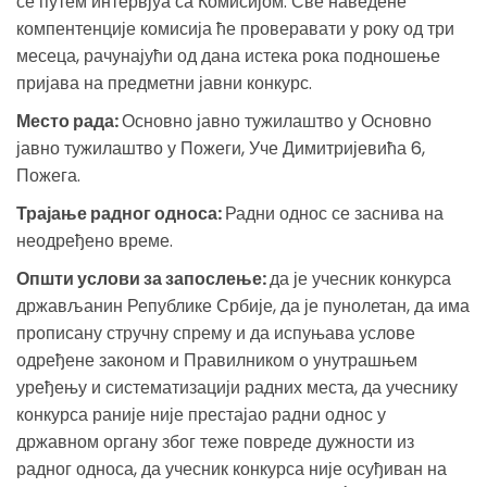
се путем интервјуа са Комисијом. Све наведене
компентенције комисија ће проверавати у року од три
месеца, рачунајући од дана истека рока подношење
пријава на предметни јавни конкурс.
Место рада:
Основно јавно тужилаштво у Основно
јавно тужилаштво у Пожеги, Уче Димитријевића 6,
Пожега.
Трајање радног односа:
Радни однос се заснива на
неодређено време.
Општи услови за запослење:
да је учесник конкурса
држављанин Републике Србије, да је пунолетан, да има
прописану стручну спрему и да испуњава услове
одређене законом и Правилником о унутрашњем
уређењу и систематизацији радних места, да учеснику
конкурса раније није престајао радни однос у
државном органу због теже повреде дужности из
радног односа, да учесник конкурса није осуђиван на