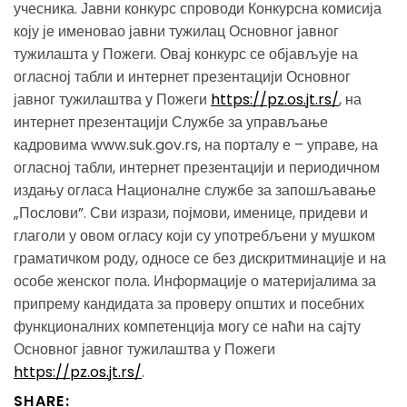
учесника. Јавни конкурс спроводи Конкурсна комисија
коју је именовао јавни тужилац Основног јавног
тужилашта у Пожеги. Овај конкурс се објављује на
огласној табли и интернет презентацији Основног
јавног тужилаштва у Пожеги
https://pz.os.jt.rs/
, на
интернет презентацији Службе за управљање
кадровима www.suk.gov.rs, на порталу е – управе, на
огласној табли, интернет презентацији и периодичном
издању огласа Националне службе за запошљавање
„Послови”. Сви изрази, појмови, именице, придеви и
глаголи у овом огласу који су употребљени у мушком
граматичком роду, односе се без дискритминације и на
особе женског пола. Информације о материјалима за
припрему кандидата за проверу општих и посебних
функционалних компетенција могу се наћи на сајту
Основног јавног тужилаштва у Пожеги
https://pz.os.jt.rs/
.
SHARE: