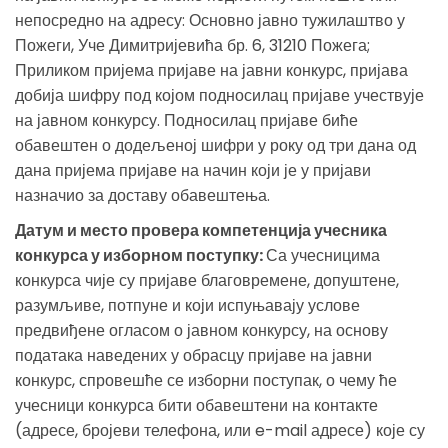
непосредно на адресу: Основно јавно тужилаштво у
Пожеги, Уче Димитријевића бр. 6, 31210 Пожега;
Приликом пријема пријаве на јавни конкурс, пријава
добија шифру под којом подносилац пријаве учествује
на јавном конкурсу. Подносилац пријаве биће
обавештен о додељеној шифри у року од три дана од
дана пријема пријаве на начин који је у пријави
назначио за доставу обавештења.
Датум и место провера компетенција учесника
конкурса у изборном поступку:
Са учесницима
конкурса чије су пријаве благовремене, допуштене,
разумљиве, потпуне и који испуњавају услове
предвиђене огласом о јавном конкурсу, на основу
података наведених у обрасцу пријаве на јавни
конкурс, спровешће се изборни поступак, о чему ће
учесници конкурса бити обавештени на контакте
(адресе, бројеви телефона, или e-mail адресе) које су