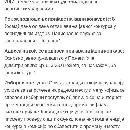
2017. године у основним судовима, односно
општинским управама.
Рок за подношење пријаве на јавни конкурс је:
8
(осам) дана од дана оглашавања јавног конкурса у
периодичном издању Националне службе за
запошљавање „Послови”.
Адреса на коју се подноси пријава на јавни конкурс:
Основно јавно тужилаштво у Пожеги, Уче
Димитријевића бр. 6, 31210 Пожега, са назнаком „За
јавни конкурс”.
Изборни поступак:
Списак кандидата који испуњавају
услове за запослење на радном месту и међу којима се
спроводи изборни поступак, објављује се на интернет
презентацији овог тужилаштва, према шифрама
њихове пријаве. Кандидате који успешно заврше
писмену проверу општих функционалних компетенција
конкурсна комисија ће обавестити о времену и месту