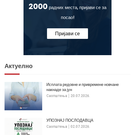
2000
радних места, пријави се за
посао!
Пријави се
Актуелно
Исплата редовне и привремене новчане
накнаде за јун
Саопштења
20.07.2026.
УПОЗНАЈ ПОСЛОДАВЦА
Саопштења
02.07.2026.