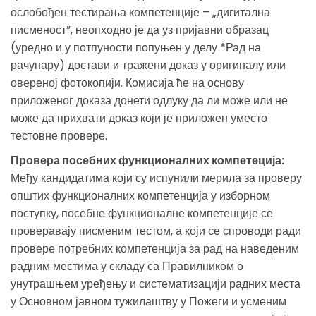
ослобођен тестирања компетенције – „дигитална
писменост”, неопходно је да уз пријавни образац
(уредно и у потпуности попуњен у делу *Рад на
рачунару) достави и тражени доказ у оригиналу или
овереној фотокопији. Комисија ће на основу
приложеног доказа донети одлуку да ли може или не
може да прихвати доказ који је приложен уместо
тестовне провере.
Провера посебних функционалних компетеција:
Међу кандидатима који су испунили мерила за проверу
општих функционалних компетенција у изборном
поступку, посебне функционалне компетенције се
проверавају писменим тестом, а који се спроводи ради
провере потребних компетенција за рад на наведеним
радним местима у складу са Правилником о
унутрашњем уређењу и систематизацији радних места
у Основном јавном тужилаштву у Пожеги и усменим