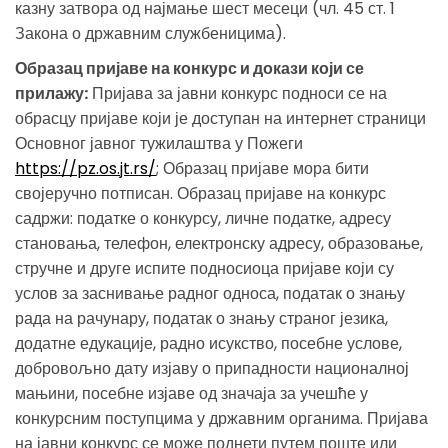
казну затвора од најмање шест месеци (чл. 45 ст. 1
Закона о државним службеницима).
Образац пријаве на конкурс и докази који се
прилажу:
Пријава за јавни конкурс подноси се на
обрасцу пријаве који је доступан на интернет страници
Основног јавног тужилаштва у Пожеги
https://pz.os.jt.rs/
; Образац пријаве мора бити
својеручно потписан. Образац пријаве на конкурс
садржи: податке о конкурсу, личне податке, адресу
становања, телефон, електронску адресу, образовање,
стручне и друге испите подносиоца пријаве који су
услов за заснивање радног односа, податак о знању
рада на рачунару, податак о знању страног језика,
додатне едукације, радно исукство, посебне услове,
добровољно дату изјаву о припадности националној
мањини, посебне изјаве од значаја за учешће у
конкурсним поступцима у државним органима. Пријава
на јавни конкурс се може поднети путем поште или