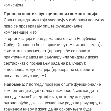
комисијом.
Провера општих функционалних компетенција:
Свим кандидатима који учествују у изборном поступку
прво се проверавају опште функционалне
компетенције и то:
- организација и рад државних органа Републике
Србије (провера ће се вршити путем писаног теста),
- дигитална писменост (провера ће се вршити
практичним радом на рачунару или увидом у доказ -
сертификат о познавању рада на рачунару);
- пословна комуникација (провера ће се вршити
писаном симулацијом).
Напомена:
У погледу провере опште функционалне
компентенције „дигитална писменост”, ако кандитат
поседује важећи сертификат, потврду или други
одговарајући доказ о познавању рада на рачунару, на
траженом нивоу и жели да на основу њега буде