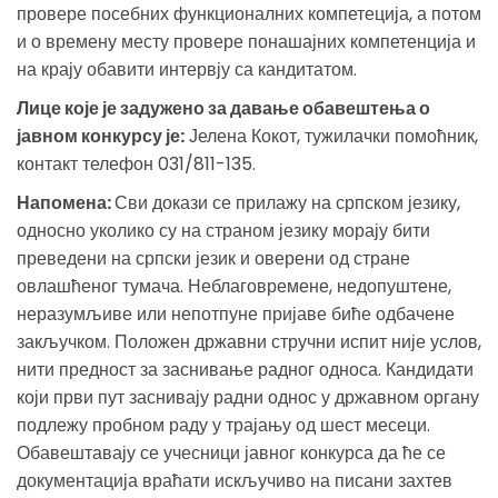
провере посебних функционалних компетеција, а потом
и о времену месту провере понашајних компетенција и
на крају обавити интервју са кандитатом.
Лице које је задужено за давање обавештења о
јавном конкурсу је:
Јелена Кокот, тужилачки помоћник,
контакт телефон 031/811-135.
Напомена:
Сви докази се прилажу на српском језику,
односно уколико су на страном језику морају бити
преведени на српски језик и оверени од стране
овлашћеног тумача. Неблаговремене, недопуштене,
неразумљиве или непотпуне пријаве биће одбачене
закључком. Положен државни стручни испит није услов,
нити предност за заснивање радног односа. Кандидати
који први пут заснивају радни однос у државном органу
подлежу пробном раду у трајању од шест месеци.
Обавештавају се учесници јавног конкурса да ће се
документација враћати искључиво на писани захтев