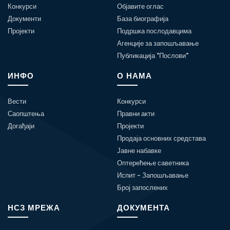
Конкурси
Објавите оглас
Документи
База биографија
Пројекти
Подршка послодавцима
Агенције за запошљавање
Публикација "Послови"
ИНФО
О НАМА
Вести
Конкурси
Саопштења
Правни акти
Догађаји
Пројекти
Продаја основних средстава
Јавне набавке
Оптерећење саветника
Испит - Запошљавање
Број запослених
НСЗ МРЕЖА
ДОКУМЕНТА