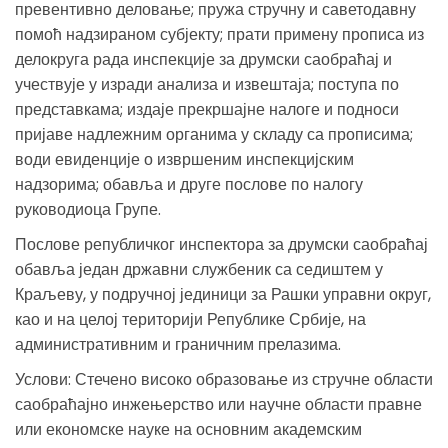
превентивно деловање; пружа стручну и саветодавну
помоћ надзираном субјекту; прати примену прописа из
делокруга рада инспекције за друмски саобраћај и
учествује у изради анализа и извештаја; поступа по
представкама; издаје прекршајне налоге и подноси
пријаве надлежним органима у складу са прописима;
води евиденције о извршеним инспекцијским
надзорима; обавља и друге послове по налогу
руководиоца Групе.
Послове републичког инспектора за друмски саобраћај
обавља један државни службеник са седиштем у
Краљеву, у подручној јединици за Рашки управни округ,
као и на целој територији Републике Србије, на
административним и граничним прелазима.
Услови: Стечено високо образовање из стручне области
саобраћајно инжењерство или научне области правне
или економске науке на основним академским