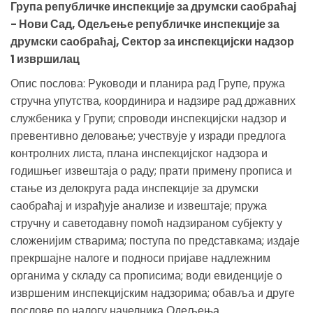
Група републичке инспекције за друмски саобраћај
- Нови Сад, Одељење републичке инспекције за
друмски саобраћај, Сектор за инспекцијски надзор
1 извршилац
Опис послова: Руководи и планира рад Групе, пружа
стручна упутства, координира и надзире рад државних
службеника у Групи; спроводи инспекцијски надзор и
превентивно деловање; учествује у изради предлога
контролних листа, плана инспекцијског надзора и
годишњег извештаја о раду; прати примену прописа и
стање из делокруга рада инспекције за друмски
саобраћај и израђује анализе и извештаје; пружа
стручну и саветодавну помоћ надзираном субјекту у
сложенијим стварима; поступа по представкама; издаје
прекршајне налоге и подноси пријаве надлежним
органима у складу са прописима; води евиденције о
извршеним инспекцијским надзорима; обавља и друге
послове по налогу начелника Одељења.