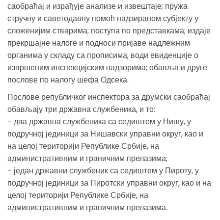
саобраћај и израђује анализе и извештаје; пружа
стручну и саветодавну помоћ надзираном субјекту у
сложенијим стварима; поступа по представкама; издаје
прекршајне налоге и подноси пријаве надлежним
органима у складу са прописима; води евиденције о
извршеним инспекцијским надзорима; обавља и друге
послове по налогу шефа Одсека.
Послове републичког инспектора за друмски саобраћај
обављају три државна службеника, и то:
- два државна службеника са седиштем у Нишу, у
подручној јединици за Нишавски управни округ, као и
на целој територији Републике Србије, на
административним и граничним прелазима;
- један државни службеник са седиштем у Пироту, у
подручној јединици за Пиротски управни округ, као и на
целој територији Републике Србије, на
административним и граничним прелазима.