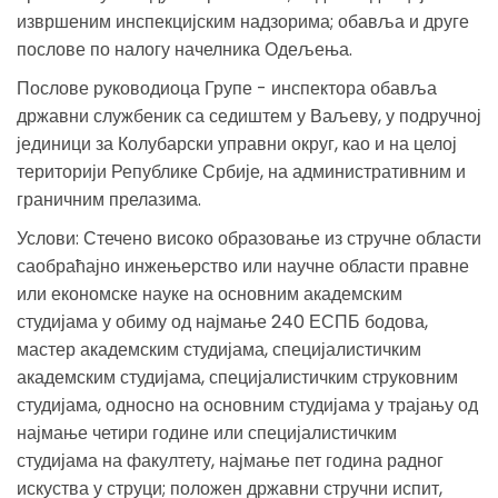
извршеним инспекцијским надзорима; обавља и друге
послове по налогу начелника Одељења.
Послове руководиоца Групе - инспектора обавља
државни службеник са седиштем у Ваљеву, у подручној
јединици за Колубарски управни округ, као и на целој
територији Републике Србије, на административним и
граничним прелазима.
Услови: Стечено високо образовање из стручне области
саобраћајно инжењерство или научне области правне
или економске науке на основним академским
студијама у обиму од најмање 240 ЕСПБ бодова,
мастер академским студијама, специјалистичким
академским студијама, специјалистичким струковним
студијама, односно на основним студијама у трајању од
најмање четири године или специјалистичким
студијама на факултету, најмање пет година радног
искуства у струци; положен државни стручни испит,