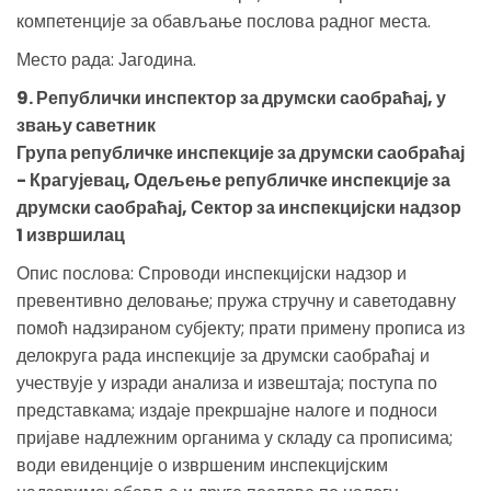
компетенције за обављање послова радног места.
Место рада: Јагодина.
9. Републички инспектор за друмски саобраћај, у
звању саветник
Група републичке инспекције за друмски саобраћај
- Крагујевац, Одељење републичке инспекције за
друмски саобраћај, Сектор за инспекцијски надзор
1 извршилац
Опис послова: Спроводи инспекцијски надзор и
превентивно деловање; пружа стручну и саветодавну
помоћ надзираном субјекту; прати примену прописа из
делокруга рада инспекције за друмски саобраћај и
учествује у изради анализа и извештаја; поступа по
представкама; издаје прекршајне налоге и подноси
пријаве надлежним органима у складу са прописима;
води евиденције о извршеним инспекцијским