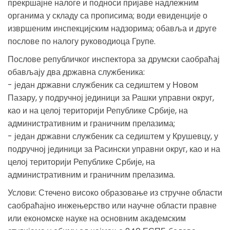
прекршајне налоге и подноси пријаве надлежним
органима у складу са прописима; води евиденције о
извршеним инспекцијским надзорима; обавља и друге
послове по налогу руководиоца Групе.
Послове републичког инспектора за друмски саобраћај
обављају два државна службеника:
- један државни службеник са седиштем у Новом
Пазару, у подручној јединици за Рашки управни округ,
као и на целој територији Републике Србије, на
административним и граничним прелазима;
- један државни службеник са седиштем у Крушевцу, у
подручној јединици за Расински управни округ, као и на
целој територији Републике Србије, на
административним и граничним прелазима.
Услови: Стечено високо образовање из стручне области
саобраћајно инжењерство или научне области правне
или економске науке на основним академским