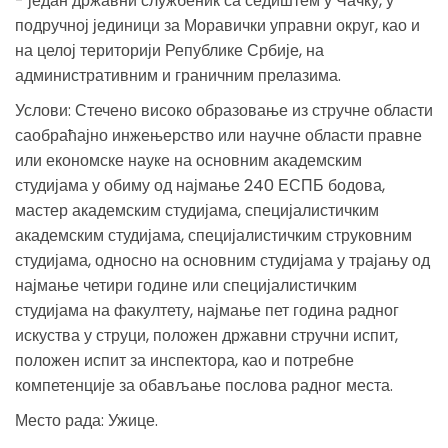
- један државни службеник са седиштем у Чачку, у
подручној јединици за Моравички управни округ, као и
на целој територији Републике Србије, на
административним и граничним прелазима.
Услови: Стечено високо образовање из стручне области
саобраћајно инжењерство или научне области правне
или економске науке на основним академским
студијама у обиму од најмање 240 ЕСПБ бодова,
мастер академским студијама, специјалистичким
академским студијама, специјалистичким струковним
студијама, односно на основним студијама у трајању од
најмање четири године или специјалистичким
студијама на факултету, најмање пет година радног
искуства у струци, положен државни стручни испит,
положен испит за инспектора, као и потребне
компетенције за обављање послова радног места.
Место рада: Ужице.