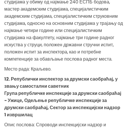
студијама у обиму од најмање 240 ЕСПБ бодова,
мастер академским студијама, специјалистичким
академским студијама, специјалистичким струковним
студијама, односно на основним студијама у трајању од
најмање четири године или специјалистичким
студијама на факултету, најмање три године радног
искуства у струци, положен државни стручни испит,
положен испит за инспектора, као и потребне
компетенције за обављање послова радног места.
Место рада: Краљево.
12. Републички инспектор за друмски саобраћај, у
звању самостални саветник
Група републичке инспекције за друмски саобраћај
- Ужице, Одељење републичке инспекције за
друмски саобраћај, Сектор за инспекцијски надзор
1 извршилац
Опис послова: Спроводи инспекцијски надзор и