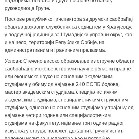
надзорима; обавља и друге послове по налогу
руководиоца Групе.
Послове републичког инспектора за друмски саобраћај
обавља државни службеник са седиштем у Крагујевцу,
у подручној јединици за Шумадијски управни округ, као
и на целој територији Републике Србије, на
административним и граничним прелазима.
Услови: Стечено високо образовање из стручне области
саобраћајно инжењерство или научне области правне
или економске науке на основним академским
студијама у обиму од најмање 240 ЕСПБ бодова,
мастер академским студијама, специјалистичким
академским студијама, специјалистичким струковним
студијама, односно на основним студијама у трајању од
најмање четири године или специјалистичким
студијама на факултету, најмање три године радног
искуства у струци, положен државни стручни испит,
положен испит за инспектора, као и потребне