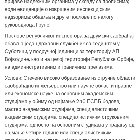
пријаве надлежним органима у складу са прописима;
води евиденције о извршеним инспекцијским
надзорима; обавља и друге послове по налогу
руководиоца Групе.
Послове републичког инспектора за друмски саобраћај
обавља један државни службеник са седиштем у
Суботици, у подручној јединици за територију АП
Војводине, као и на целој територији Републике Србије,
на административним и граничним прелазима.
Услови: Стечено високо образовање из стручне области
саобраћајно инжењерство или научне области правне
или економске науке на основним академским
студијама у обиму од најмање 240 ЕСПБ бодова,
мастер академским студијама, специјалистичким
академским студијама, специјалистичким струковним
студијама, односно на основним студијама у трајању од
најмање четири године или специјалистичким