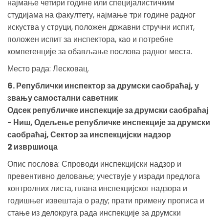
најмање четири године или специјалистичким
студијама на факултету, најмање три године радног
искуства у струци, положен државни стручни испит,
положен испит за инспектора, као и потребне
компетенције за обављање послова радног места.
Место рада: Лесковац.
6. Републички инспектор за друмски саобраћај, у
звању самостални саветник
Одсек републичке инспекције за друмски саобраћај
- Ниш, Одељење републичке инспекције за друмски
саобраћај, Сектор за инспекцијски надзор
2 извршиоца
Опис послова: Спроводи инспекцијски надзор и
превентивно деловање; учествује у изради предлога
контролних листа, плана инспекцијског надзора и
годишњег извештаја о раду; прати примену прописа и
стање из делокруга рада инспекције за друмски