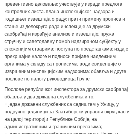
превентивно деловање; учествује у изради предлога
контролних листа, плана инспекцијског надзора и
годишњег извештаја о раду; прати примену прописа и
стање из делокруга рада инспекције за друмски
саобраћај и израђује анализе и извештаје; пружа
стручну и саветодавну помоћ надзираном субјекту у
сложенијим стварима; поступа по представкама; издаје
прекршајне налоге и подноси пријаве надлежним
органима у складу са прописима; води евиденције о
извршеним инспекцијским надзорима; обавља и друге
послове по налогу руководиоца Групе.
Послове републичког инспектора за друмски саобраћај
обављају два државна службеника и то:
- један државни службеник са седиштем у Ужицу, у
подручној јединици за Златиборски управни округ, као и
на целој територији Републике Србије, на
административним и граничним прелазима;