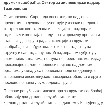
друмски саобраћај, Сектор за инспекцијски надзор
1 извршилац
Опис послова: Спроводи инспекцијски надзор и
превентивно деловање; учествује у изради предлога
контролних листа, плана инспекцијског надзора и
годишњег извештаја о раду; прати примену прописа и
стање из делокруга рада инспекције за друмски
саобраћај и израђује анализе и извештаје; пружа
стручну и саветодавну помоћ надзираном субјекту у
сложенијим стварима; поступа по представкама; издаје
прекршајне налоге и подноси пријаве надлежним
органима у складу са прописима; води евиденције о
извршеним инспекцијским надзорима; обавља и друге
послове по налогу руководиоца Групе.
Послове републичког инспектора за друмски саобраћај
обављају два државна службеника, и то:
- један државни службеник са седиштем у Крагујевцу, у