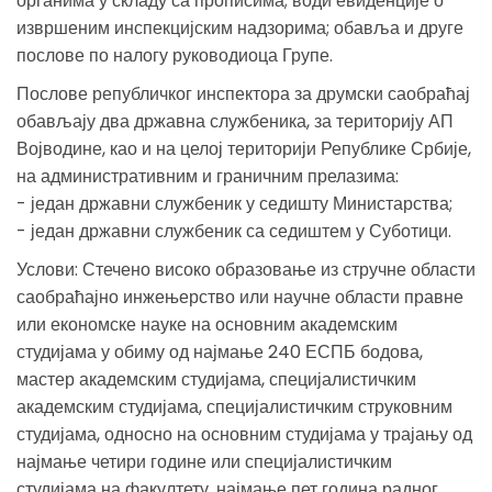
органима у складу са прописима; води евиденције о
извршеним инспекцијским надзорима; обавља и друге
послове по налогу руководиоца Групе.
Послове републичког инспектора за друмски саобраћај
обављају два државна службеника, за територију АП
Војводине, као и на целој територији Републике Србије,
на административним и граничним прелазима:
- један државни службеник у седишту Министарства;
- један државни службеник са седиштем у Суботици.
Услови: Стечено високо образовање из стручне области
саобраћајно инжењерство или научне области правне
или економске науке на основним академским
студијама у обиму од најмање 240 ЕСПБ бодова,
мастер академским студијама, специјалистичким
академским студијама, специјалистичким струковним
студијама, односно на основним студијама у трајању од
најмање четири године или специјалистичким
студијама на факултету, најмање пет година радног