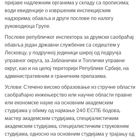
пријаве надлежним органима у складу са прописима;
води евиденције о извршеним инспекцијским
надзорима; обавља и друге послове по налогу
руководиоца Групе.
Послове републичког инспектора за друмски саобраћај
обавља један државни службеник са седиштем у
Лесковцу, у подручној јединици широј од подручја
управног округа, за Јабланички и Топлички управни
округ, као и на целој територији Републике Србије, на
административним и граничним прелазима.
Услови: Стечено високо образовање из стручне области
саобраћајно инжењерство или научне области правне
или економске науке на основним академским
студијама у обиму од најмање 240 ЕСПБ бодова,
мастер академским студијама, специјалистичким
академским студијама, специјалистичким струковним
студијама, односно на основним студијама у трајању од