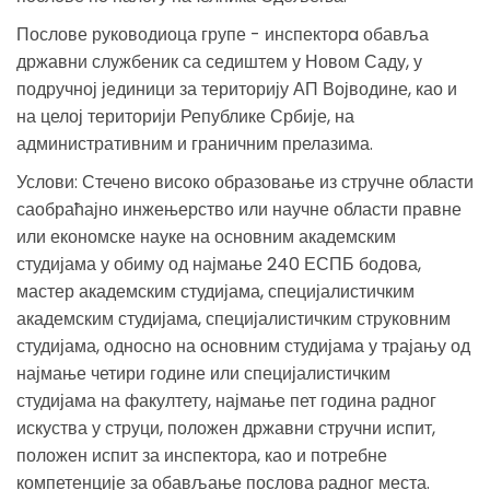
Послове руководиоца групе - инспекторa обавља
државни службеник са седиштем у Новом Саду, у
подручној јединици за територију АП Војводине, као и
на целој територији Републике Србије, на
административним и граничним прелазима.
Услови: Стечено високо образовање из стручне области
саобраћајно инжењерство или научне области правне
или економске науке на основним академским
студијама у обиму од најмање 240 ЕСПБ бодова,
мастер академским студијама, специјалистичким
академским студијама, специјалистичким струковним
студијама, односно на основним студијама у трајању од
најмање четири године или специјалистичким
студијама на факултету, најмање пет година радног
искуства у струци, положен државни стручни испит,
положен испит за инспектора, као и потребне
компетенције за обављање послова радног места.