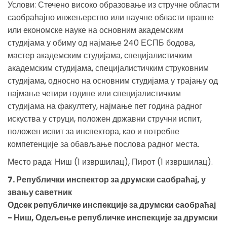
Услови: Стечено високо образовање из стручне области
саобраћајно инжењерство или научне области правне
или економске науке на основним академским
студијама у обиму од најмање 240 ЕСПБ бодова,
мастер академским студијама, специјалистичким
академским студијама, специјалистичким струковним
студијама, односно на основним студијама у трајању од
најмање четири године или специјалистичким
студијама на факултету, најмање пет година радног
искуства у струци, положен државни стручни испит,
положен испит за инспектора, као и потребне
компетенције за обављање послова радног места.
Место рада: Ниш (1 извршилац), Пирот (1 извршилац).
7. Републички инспектор за друмски саобраћај, у
звању саветник
Одсек републичке инспекције за друмски саобраћај
- Ниш, Одељење републичке инспекције за друмски