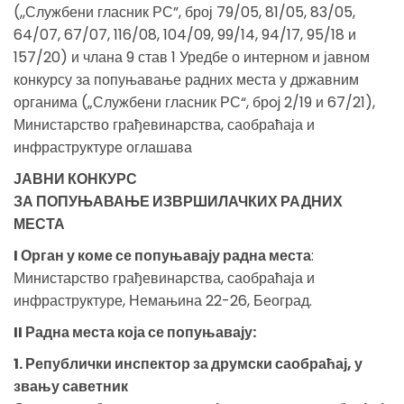
(,,Службени гласник РС”, број 79/05, 81/05, 83/05,
64/07, 67/07, 116/08, 104/09, 99/14, 94/17, 95/18 и
157/20) и члана 9 став 1 Уредбе о интерном и јавном
конкурсу за попуњавање радних места у државним
органима („Службени гласник РС“, брoj 2/19 и 67/21),
Министарство грађевинарства, саобраћаја и
инфраструктуре оглашава
ЈАВНИ КОНКУРС
ЗА ПОПУЊАВАЊЕ ИЗВРШИЛАЧКИХ РАДНИХ
МЕСТА
I Орган у коме се попуњавају радна места
:
Министарство грађевинарства, саобраћаја и
инфраструктуре, Немањина 22-26, Београд.
II Радна места која се попуњавају:
1. Републички инспектор за друмски саобраћај, у
звању саветник