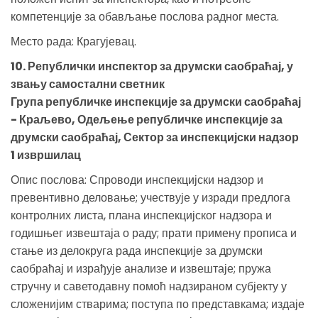
компетенције за обављање послова радног места.
Место рада: Крагујевац.
10. Републички инспектор за друмски саобраћај, у
звању самостални светник
Група републичке инспекције за друмски саобраћај
- Краљево, Одељење републичке инспекције за
друмски саобраћај, Сектор за инспекцијски надзор
1 извршилац
Опис послова: Спроводи инспекцијски надзор и
превентивно деловање; учествује у изради предлога
контролних листа, плана инспекцијског надзора и
годишњег извештаја о раду; прати примену прописа и
стање из делокруга рада инспекције за друмски
саобраћај и израђује анализе и извештаје; пружа
стручну и саветодавну помоћ надзираном субјекту у
сложенијим стварима; поступа по представкама; издаје