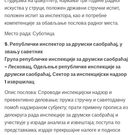
студијама на факултету, најмање три године радног
искуства у струци, положен државни стручни испит,
положен испит за инспектора, као и потребне
компетенције за обављање послова радног места.
Место рада: Суботица.
5. Републички инспектор за друмски саобраћај, у
звању саветник
Група републичке инспекције за друмски саобраћај
- Лесковац, Одељење републичке инспекције за
друмски саобраћај, Сектор за инспекцијски надзор
1 извршилац
Опис послова: Спроводи инспекцијски надзор и
превентивно деловање; пружа стручну и саветодавну
помоћ надзираном субјекту; прати примену прописа из
делокруга рада инспекције за друмски саобраћај и
учествује у изради анализа и извештаја; поступа по
представкама; издаје прекршајне налоге и подноси