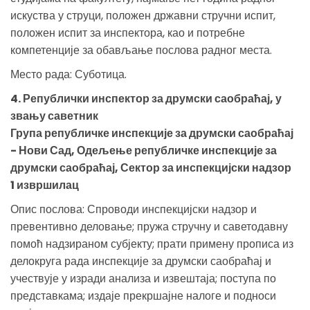
искуства у струци, положен државни стручни испит,
положен испит за инспектора, као и потребне
компетенције за обављање послова радног места.
Место рада: Суботица.
4. Републички инспектор за друмски саобраћај, у
звању саветник
Група републичке инспекције за друмски саобраћај
- Нови Сад, Одељење републичке инспекције за
друмски саобраћај, Сектор за инспекцијски надзор
1 извршилац
Опис послова: Спроводи инспекцијски надзор и
превентивно деловање; пружа стручну и саветодавну
помоћ надзираном субјекту; прати примену прописа из
делокруга рада инспекције за друмски саобраћај и
учествује у изради анализа и извештаја; поступа по
представкама; издаје прекршајне налоге и подноси