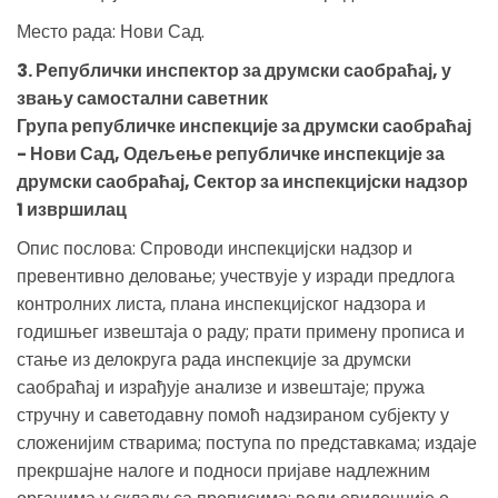
Место рада: Нови Сад.
3. Републички инспектор за друмски саобраћај, у
звању самостални саветник
Група републичке инспекције за друмски саобраћај
- Нови Сад, Одељење републичке инспекције за
друмски саобраћај, Сектор за инспекцијски надзор
1 извршилац
Опис послова: Спроводи инспекцијски надзор и
превентивно деловање; учествује у изради предлога
контролних листа, плана инспекцијског надзора и
годишњег извештаја о раду; прати примену прописа и
стање из делокруга рада инспекције за друмски
саобраћај и израђује анализе и извештаје; пружа
стручну и саветодавну помоћ надзираном субјекту у
сложенијим стварима; поступа по представкама; издаје
прекршајне налоге и подноси пријаве надлежним