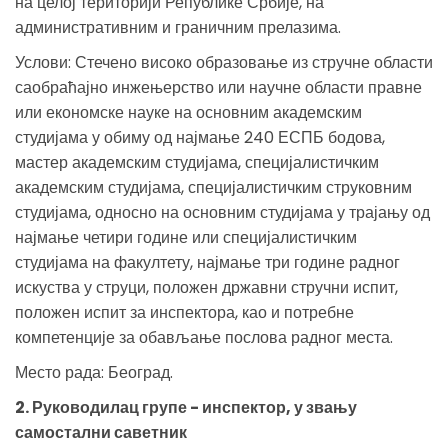
на целој територији Републике Србије, на
административним и граничним прелазима.
Услови: Стечено високо образовање из стручне области
саобраћајно инжењерство или научне области правне
или економске науке на основним академским
студијама у обиму од најмање 240 ЕСПБ бодова,
мастер академским студијама, специјалистичким
академским студијама, специјалистичким струковним
студијама, односно на основним студијама у трајању од
најмање четири године или специјалистичким
студијама на факултету, најмање три године радног
искуства у струци, положен државни стручни испит,
положен испит за инспектора, као и потребне
компетенције за обављање послова радног места.
Место рада: Београд.
2. Руководилац групе - инспектор, у звању
самостални саветник