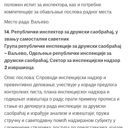
положен испит за инспектора, као и потребне
компетенције за обављање послова радног места.
Место рада: Ваљево.
14. Републички инспектор за друмски саобраћај, у
звању самостални саветник
Група републичке инспекције за друмски саобраћај
- Ваљево, Одељење републичке инспекције за
друмски саобраћај, Сектор за инспекцијски надзор
2 извршиоца
Опис послова: Спроводи инспекцијски надзор и
превентивно деловање; учествује у изради предлога
контролних листа, плана инспекцијског надзора и
годишњег извештаја о раду; прати примену прописа и
стање из делокруга рада инспекције за друмски
саобраћај и израђује анализе и извештаје; пружа
стручну и саветодавну помоћ надзираном субјекту у
сложенијим стварима; поступа по представкама; издаје