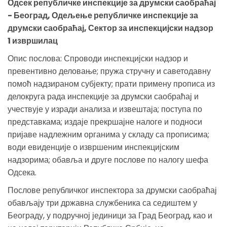
Одсек републичке инспекције за друмски саобраћај
- Београд, Одељење републичке инспекције за
друмски саобраћај, Сектор за инспекцијски надзор
1 извршилац
Опис послова: Спроводи инспекцијски надзор и
превентивно деловање; пружа стручну и саветодавну
помоћ надзираном субјекту; прати примену прописа из
делокруга рада инспекције за друмски саобраћај и
учествује у изради анализа и извештаја; поступа по
представкама; издаје прекршајне налоге и подноси
пријаве надлежним органима у складу са прописима;
води евиденције о извршеним инспекцијским
надзорима; обавља и друге послове по налогу шефа
Одсека.
Послове републичког инспектора за друмски саобраћај
обављају три државна службеника са седиштем у
Београду, у подручној јединици за Град Београд, као и