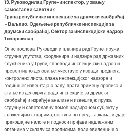
13. Руководилац Групе-инспектор, у звању
самостални саветник
Група републичке инспекције за друмски саобраћај
- Ваљево, Одељење републичке инспекције за
друмски саобраћај, Сектор за инспекцијски надзор
1 извршилац
Опис послова: Руководи и планира рад Групе, пружа
стручна упутства, координира и надзире рад државних
службеника у Групи; спроводи инспекцијски надзор и
превентивно деловање; учествује у изради предлога
контролних листа, плана инспекцијског надзора и
годишњег извештаја о раду; прати примену прописа и
стање из делокруга рада инспекције за друмски
саобраћај и израђује анализе и извештаје; пружа
стручну и саветодавну помоћ надзираном субјекту у
сложенијим стварима; поступа по представкама; издаје
прекршајне налоге и подноси пријаве надлежним
органима у складу са прописима; води евиденције о