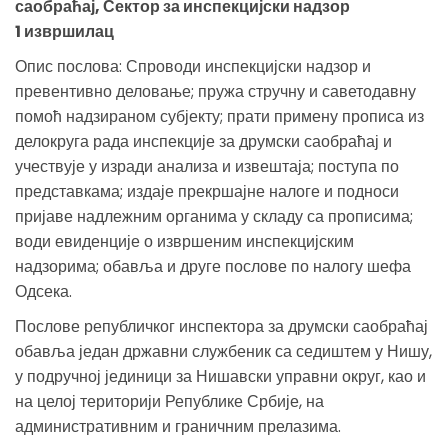
саобраћај, Сектор за инспекцијски надзор
1 извршилац
Опис послова: Спроводи инспекцијски надзор и
превентивно деловање; пружа стручну и саветодавну
помоћ надзираном субјекту; прати примену прописа из
делокруга рада инспекције за друмски саобраћај и
учествује у изради анализа и извештаја; поступа по
представкама; издаје прекршајне налоге и подноси
пријаве надлежним органима у складу са прописима;
води евиденције о извршеним инспекцијским
надзорима; обавља и друге послове по налогу шефа
Одсека.
Послове републичког инспектора за друмски саобраћај
обавља један државни службеник са седиштем у Нишу,
у подручној јединици за Нишавски управни округ, као и
на целој територији Републике Србије, на
административним и граничним прелазима.