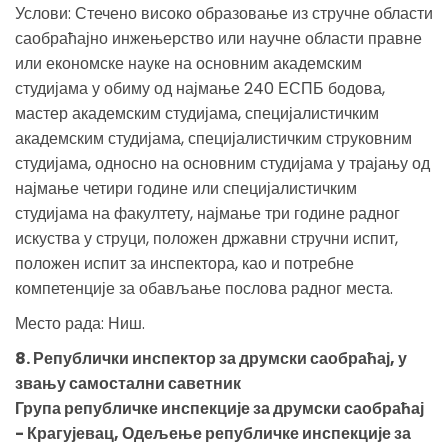
Услови: Стечено високо образовање из стручне области
саобраћајно инжењерство или научне области правне
или економске науке на основним академским
студијама у обиму од најмање 240 ЕСПБ бодова,
мастер академским студијама, специјалистичким
академским студијама, специјалистичким струковним
студијама, односно на основним студијама у трајању од
најмање четири године или специјалистичким
студијама на факултету, најмање три године радног
искуства у струци, положен државни стручни испит,
положен испит за инспектора, као и потребне
компетенције за обављање послова радног места.
Место рада: Ниш.
8. Републички инспектор за друмски саобраћај, у
звању самостални саветник
Група републичке инспекције за друмски саобраћај
- Крагујевац, Одељење републичке инспекције за