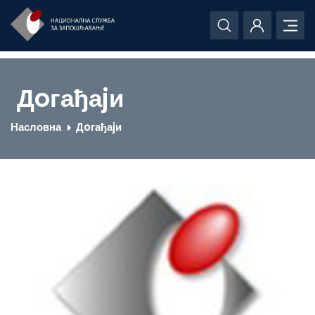
Дoгађаjи
Насловна
Дoгађаjи