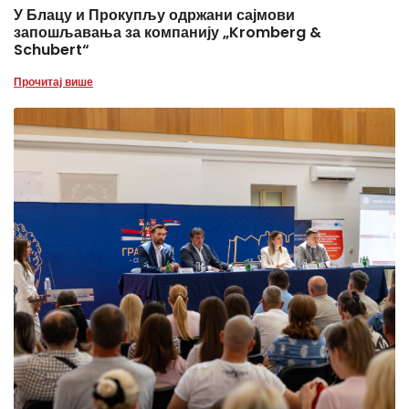
У Блацу и Прокупљу одржани сајмови
запошљавања за компанију „Kromberg &
Schubert“
Прочитај више