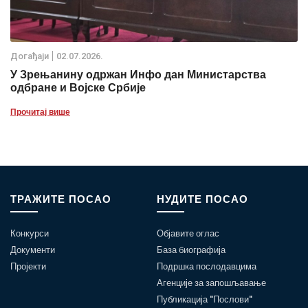
Дoгађаjи
02.07.2026.
У Зрењанину одржан Инфо дан Министарства
одбране и Војске Србије
Прочитај више
ТРАЖИТЕ ПОСАО
НУДИТЕ ПОСАО
Конкурси
Објавите оглас
Документи
База биографија
Пројекти
Подршка послодавцима
Агенције за запошљавање
Публикација "Послови"