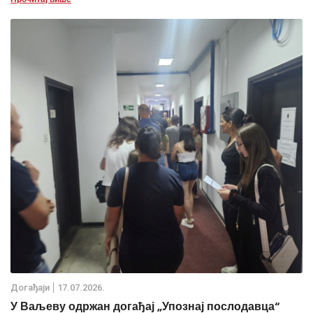
Дoгађаjи
17.07.2026.
У Ваљеву одржан догађај „Упознај послодавца“