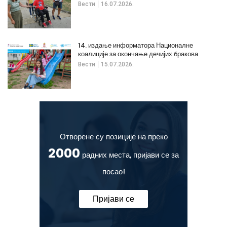
Вести
16.07.2026.
14. издање информатора Националне
коалиције за окончање дечијих бракова
Вести
15.07.2026.
Отворене су позиције на преко
2000
радних места, пријави се за
посао!
Пријави се