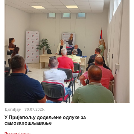
Дoгађаjи
30.07.2026.
У Пријепољу додељене одлуке за
самозапошљавање
Прочитај више