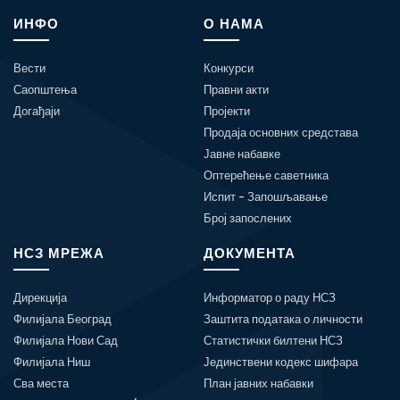
ИНФО
О НАМА
Вести
Конкурси
Саопштења
Правни акти
Догађаји
Пројекти
Продаја основних средстава
Јавне набавке
Оптерећење саветника
Испит - Запошљавање
Број запослених
НСЗ МРЕЖА
ДОКУМЕНТА
Дирекција
Информатор о раду НСЗ
Филијала Београд
Заштита података о личности
Филијала Нови Сад
Статистички билтени НСЗ
Филијала Ниш
Јединствени кодекс шифара
Сва места
План јавних набавки