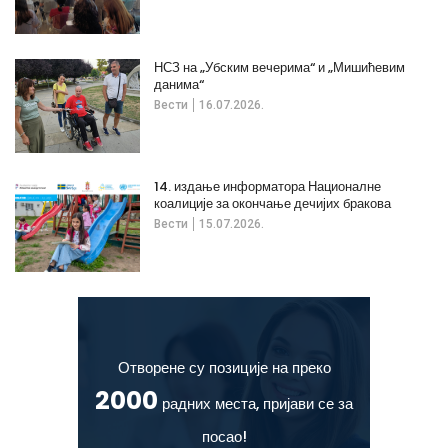
НСЗ на „Убским вечерима“ и „Мишићевим
данима“
Вести
16.07.2026.
14. издање информатора Националне
коалиције за окончање дечијих бракова
Вести
15.07.2026.
Отворене су позиције на преко
2000
радних места, пријави се за
посао!