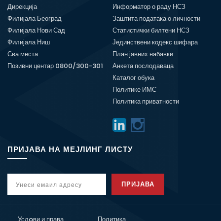
Дирекција
Информатор о раду НСЗ
Филијала Београд
Заштита података о личности
Филијала Нови Сад
Статистички билтени НСЗ
Филијала Ниш
Јединствени кодекс шифара
Сва места
План јавних набавки
Позивни центар 0800/300-301
Анкета послодаваца
Каталог обука
Политике ИМС
Политика приватности
ПРИЈАВА НА МЕЈЛИНГ ЛИСТУ
ПРИЈАВА
Услoви и права
Политика