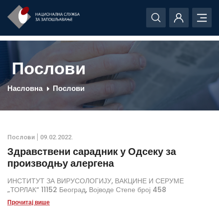
Послови
Насловна
Послови
Послови
09.02.2022.
Здравствени сарадник у Одсеку за
производњу алергена
ИНСТИТУТ ЗА ВИРУСОЛОГИЈУ, ВАКЦИНЕ И СЕРУМЕ
„ТОРЛАК“ 11152 Београд, Војводе Степе број 458
Прочитај више