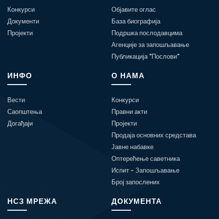
Конкурси
Објавите оглас
Документи
База биографија
Пројекти
Подршка послодавцима
Агенције за запошљавање
Публикација "Послови"
ИНФО
О НАМА
Вести
Конкурси
Саопштења
Правни акти
Догађаји
Пројекти
Продаја основних средстава
Јавне набавке
Оптерећење саветника
Испит - Запошљавање
Број запослених
НСЗ МРЕЖА
ДОКУМЕНТА