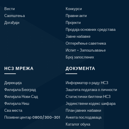
Вести
Конкурси
Саопштења
Правни акти
Догађаји
Пројекти
Продаја основних средстава
Јавне набавке
Оптерећење саветника
Испит - Запошљавање
Број запослених
НСЗ МРЕЖА
ДОКУМЕНТА
Дирекција
Информатор о раду НСЗ
Филијала Београд
Заштита података о личности
Филијала Нови Сад
Статистички билтени НСЗ
Филијала Ниш
Јединствени кодекс шифара
Сва места
План јавних набавки
Позивни центар 0800/300-301
Анкета послодаваца
Каталог обука