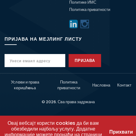
Политике ИМС
Политика приватности
ПРИЈАВА НА МЕЈЛИНГ ЛИСТУ
ПРИЈАВА
Услoви и права
Политика
Насловна
Контакт
кoришћeња
приватности
© 2026. Сва права задржана
Овај вебсајт користи cookies да би вам
обезбедили најбољу услугу. Додатне
Прихвати
информације можете пронаћи на страници