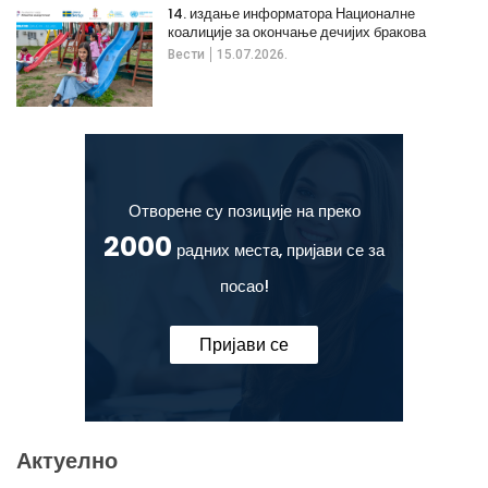
14. издање информатора Националне
коалиције за окончање дечијих бракова
Вести
15.07.2026.
Отворене су позиције на преко
2000
радних места, пријави се за
посао!
Пријави се
Актуелно