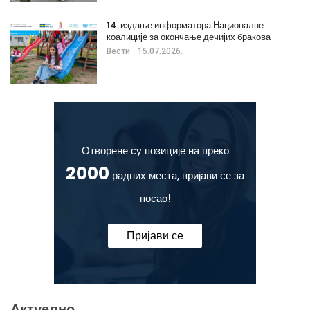
14. издање информатора Националне
коалиције за окончање дечијих бракова
Вести
15.07.2026.
Отворене су позиције на преко
2000
радних места, пријави се за
посао!
Пријави се
Актуелно