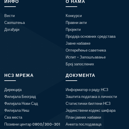
ИНФО
О НАМА
Вести
Конкурси
Саопштења
Правни акти
Догађаји
Пројекти
Продаја основних средстава
Јавне набавке
Оптерећење саветника
Испит - Запошљавање
Број запослених
НСЗ МРЕЖА
ДОКУМЕНТА
Дирекција
Информатор о раду НСЗ
Филијала Београд
Заштита података о личности
Филијала Нови Сад
Статистички билтени НСЗ
Филијала Ниш
Јединствени кодекс шифара
Сва места
План јавних набавки
Позивни центар 0800/300-301
Анкета послодаваца