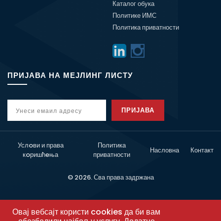
Каталог обука
Политике ИМС
Политика приватности
ПРИЈАВА НА МЕЈЛИНГ ЛИСТУ
ПРИЈАВА
Услoви и права
Политика
Насловна
Контакт
кoришћeња
приватности
© 2026. Сва права задржана
Овај вебсајт користи cookies да би вам