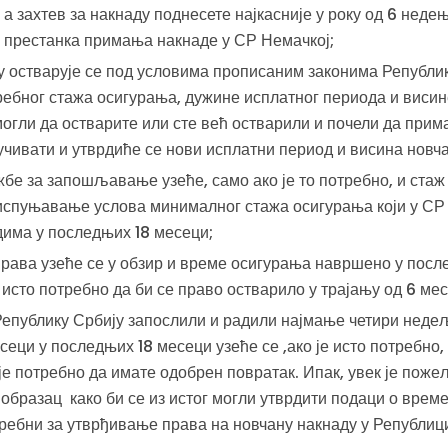
 а захтев за накнаду поднесете најкасније у року од 6 неде
 престанка примања накнаде у СР Немачкој;
 остварује се под условима прописаним законима Републик
ребног стажа осигурања, дужине исплатног периода и виси
 могли да остварите или сте већ остварили и почели да при
учивати и утврдиће се нови исплатни период и висина новч
бе за запошљавање узеће, само ако је то потребно, и ста
 испуњавање услова минималног стажа осигурања који у СР 
дима у последњих 18 месеци;
рава узеће се у обзир и време осигурања навршено у посл
 исто потребно да би се право остварило у трајању од 6 мес
 Републику Србију запослили и радили најмање четири нед
сеци у последњих 18 месеци узеће се ,ако је исто потребно
је потребно да имате одобрен повратак. Ипак, увек је поже
образац како би се из истог могли утврдити подаци о вре
требни за утврђивање права на новчану накнаду у Републиц