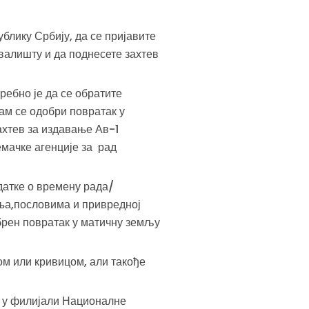
блику Србију, да се пријавите
алишту и да поднесете захтев
ребно је да се обратите
м се одобри повратак у
ахтев за издавање Ав-1
емачке агенције за рад
датке о времену рада/
ња,пословима и привредној
обрен повратак у матичну земљу
м или кривицом, али такође
х у филијали Националне