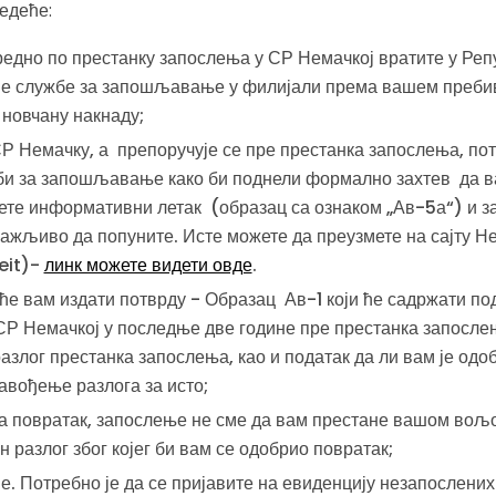
едеће:
едно по престанку запослења у СР Немачкој вратите у Репу
е службе за запошљавање у филијали према вашем пребив
 новчану накнаду;
Р Немачку, а препоручује се пре престанка запослења, пот
би за запошљавање како би поднели формално захтев да ва
ете информативни летак (образац са ознаком „Ав-5а“) и з
пажљиво да попуните. Исте можете да преузмете на сајту Н
eit)-
линк можете видети овде
.
ће вам издати потврду - Образац Ав-1 који ће садржати по
Р Немачкој у последње две године пре престанка запосле
 разлог престанка запослења, као и податак да ли вам је од
 навођење разлога за исто;
а повратак, запослење не сме да вам престане вашом вољо
н разлог због којег би вам се одобрио повратак;
е. Потребно је да се пријавите на евиденцију незапослени