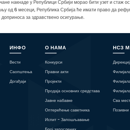
чане накнаде у Републици Србији морао бити узет и стаж 
ању од 6 месеци, Република Србија ће имати право да реф
е доприноса за здравствено осигурање.
ИНФО
О НАМА
НСЗ 
Вести
Конкурси
Дирекциј
Саопштења
Правни акти
Филијал
Догађаји
Пројекти
Филијал
Продаја основних средстава
Филијал
Јавне набавке
Сва мес
Оптерећење саветника
Позивни
Испит - Запошљавање
Број запослених