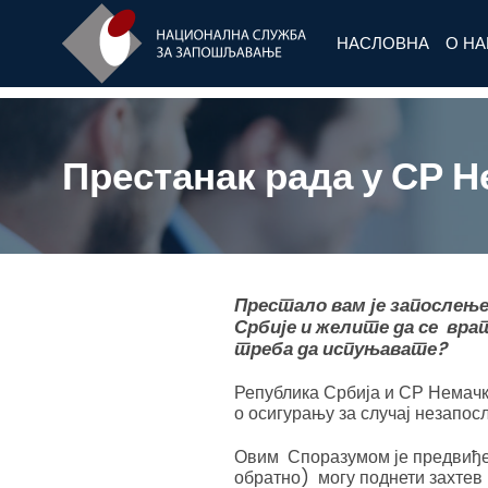
НАСЛОВНА
О Н
Престанак рада у СР Н
Престало вам је запослење
Србије и желите да се врат
треба да испуњавате?
Република Србија и СР Немачк
о осигурању за случај незапос
Овим Споразумом је предвиђе
обратно) могу поднети захтев 