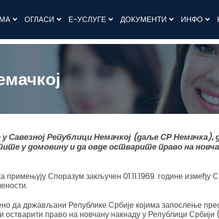
АМА
ОГЛАСИ
Е-УСЛУГЕ
ДОКУМЕНТИ
ИНФО
емачкој
 у Савезној Републици Немачкој (даље СР Немачка),
ите у домовину и да овде остварите право на новчан
а примењују Споразум закључен 01.11.1969. године између 
лености.
но да држављани Републике Србије којима запослење прес
и остварити право на новчану накнаду у Републици Србији 