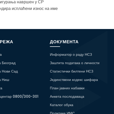
осигурања навршен у СР
ундира исплаћени износ на име
МРЕЖА
ДОКУМЕНТА
а
Информатор о раду НСЗ
а Београд
Заштита података о личности
а Нови Сад
Статистички билтени НСЗ
а Ниш
Јединствени кодекс шифара
та
План јавних набавки
 центар 0800/300-301
Анкета послодаваца
Каталог обука
Политике ИМС