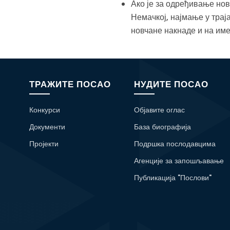
Ако је за одређивање нов
Немачкој, најмање у трај
новчане накнаде и на им
ТРАЖИТЕ ПОСАО
НУДИТЕ ПОСАО
Конкурси
Објавите оглас
Документи
База биографија
Пројекти
Подршка послодавцима
Агенције за запошљавање
Публикација "Послови"