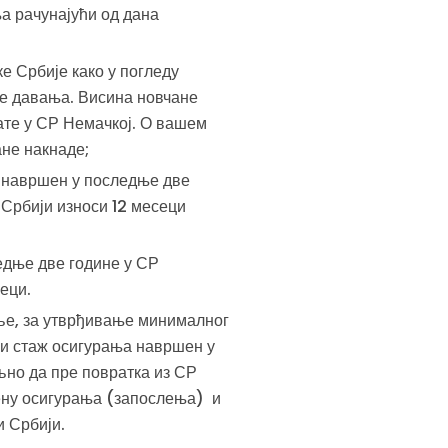
ња рачунајући од дана
е Србије како у погледу
не давања. Висина новчане
мате у СР Немачкој. О вашем
ане накнаде;
ж навршен у последње две
Србији износи 12 месеци
едње две године у СР
еци.
еље, за утврђивање минималног
, и стаж осигурања навршен у
љно да пре повратка из СР
мену осигурања (запослења) и
и Србији.