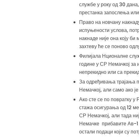
службе у року од 30 дана,
престанка запослења или
Право на новчану накнаду
испуњености услова, пот
накнаде није она коју би
захтеву ће се поново одл
Филијала Нционалне служ
године у СР Немачкој за
непрекидно или са преки
За одређивања трајања п
Немачкој, али само ако је
Ако сте се по повратку у
стажа осигурања од 12 ме
СР Немачкој, али тада ни
Немачке прибавите Ав-1 
остали подаци који су по