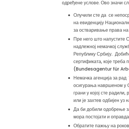
одређене услове. Ово значи сл
Олучили сте да се непоср
на евиденцију Националн
за остваривање права на
Пре него што напустите С
надлежној немачкој служ
Републику Србију. Добић
сертификата, које треба 
(Bundesagentur für Arb
Немачка агенција за рад 
осигурања навршеном у С
грани у којој сте радили,
или је захтев одбијен уз
Да би добили одобрење з
мора постојати и оправда
Обратите пажњу на роков