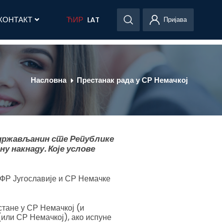
КОНТАКТ
ЋИР
LAT
Пријава
Насловна
Престанак рада у СР Немачкој
 држављанин сте Републике
у накнаду. Које услове
СФР Југославије и СР Немачке
тане у СР Немачкој (и
(или СР Немачкој), ако испуне