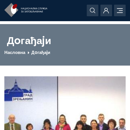
Дoгађаjи
Насловна
Дoгађаjи