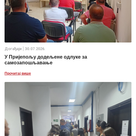
Дoгађаjи
30.07.2026.
У Пријепољу додељене одлуке за
самозапошљавање
Прочитај више