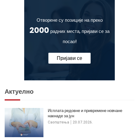
Отворене су позиције на преко
2000
радних места, пријави се за
посао!
Пријави се
Актуелно
Исплата редовне и привремене новчане
накнаде за јун
Саопштења
20.07.2026.