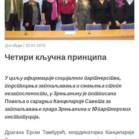
Дoгађаjи
23.01.2015.
Четири кључна принципа
У циљу афирмације социјалног партнерства,
подстицања запошљавања и смањења стопе
незапослености, у Зрењанину је потписана
Повеља о сарадњи Канцеларије Савета за
запошљавање града Зрењанина и 10 партнерских
институција.
Драгана Ерски Тамбурић, координаторка Канцеларије