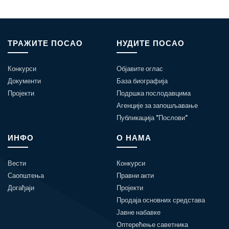
ТРАЖИТЕ ПОСАО
НУДИТЕ ПОСАО
Конкурси
Објавите оглас
Документи
База биографија
Пројекти
Подршка послодавцима
Агенције за запошљавање
Публикација "Послови"
ИНФО
О НАМА
Вести
Конкурси
Саопштења
Правни акти
Догађаји
Пројекти
Продаја основних средстава
Јавне набавке
Оптерећење саветника