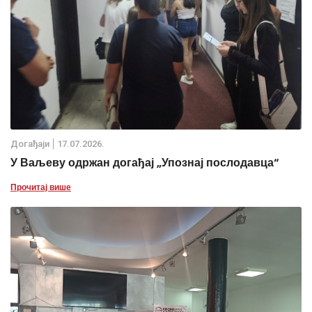
Дoгађаjи
17.07.2026.
У Ваљеву одржан догађај „Упознај послодавца“
Прочитај више