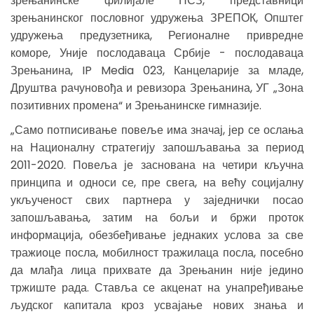
зрењанинске филијале НСЗ, представници
зрењанинског пословног удружења ЗРЕПОК, Општег
удружења предузетника, Регионалне привредне
коморе, Уније послодаваца Србије - послодаваца
Зрењанина, IP Media 023, Канцеларије за младе,
Друштва рачуновођа и ревизора Зрењанина, УГ „Зона
позитивних промена“ и Зрењанинске гимназије.
„Само потписивање повеље има значај, јер се ослања
на Националну стратегију запошљавања за период
2011-2020. Повеља је заснована на четири кључна
принципа и односи се, пре свега, на већу социјалну
укљученост свих партнера у заједнички посао
запошљавања, затим на бољи и бржи проток
информација, обезбеђивање једнаких услова за све
тражиоце посла, мобилност тражилаца посла, посебно
да млађа лица прихвате да Зрењанин није једино
тржиште рада. Ставља се акценат на унапређивање
људског капитала кроз усвајање нових знања и