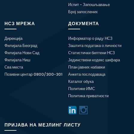
Испит - Запошљавање
Број запослених
НСЗ МРЕЖА
ДОКУМЕНТА
Дирекција
Информатор о раду НСЗ
Филијала Београд
Заштита података о личности
Филијала Нови Сад
Статистички билтени НСЗ
Филијала Ниш
Јединствени кодекс шифара
Сва места
План јавних набавки
Позивни центар 0800/300-301
Анкета послодаваца
Каталог обука
Политике ИМС
Политика приватности
ПРИЈАВА НА МЕЈЛИНГ ЛИСТУ