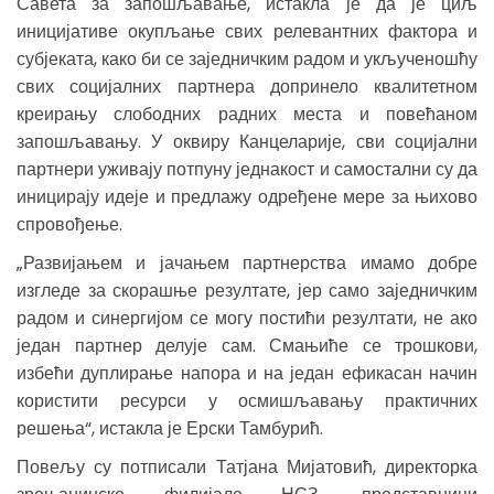
Савета за запошљавање, истакла је да је циљ
иницијативе окупљање свих релевантних фактора и
субјеката, како би се заједничким радом и укљученошћу
свих социјалних партнера допринело квалитетном
креирању слободних радних места и повећаном
запошљавању. У оквиру Канцеларије, сви социјални
партнери уживају потпуну једнакост и самостални су да
иницирају идеје и предлажу одређене мере за њихово
спровођење.
„Развијањем и јачањем партнерства имамо добре
изгледе за скорашње резултате, јер само заједничким
радом и синергијом се могу постићи резултати, не ако
један партнер делује сам. Смањиће се трошкови,
избећи дуплирање напора и на један ефикасан начин
користити ресурси у осмишљавању практичних
решења“, истакла је Ерски Тамбурић.
Повељу су потписали Татјана Мијатовић, директорка