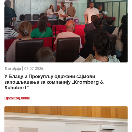
Дoгађаjи
07.07.2026.
У Блацу и Прокупљу одржани сајмови
запошљавања за компанију „Kromberg &
Schubert“
Прочитај више