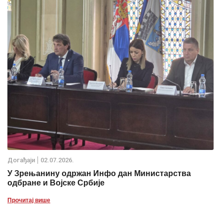
Дoгађаjи
02.07.2026.
У Зрењанину одржан Инфо дан Министарства
одбране и Војске Србије
Прочитај више